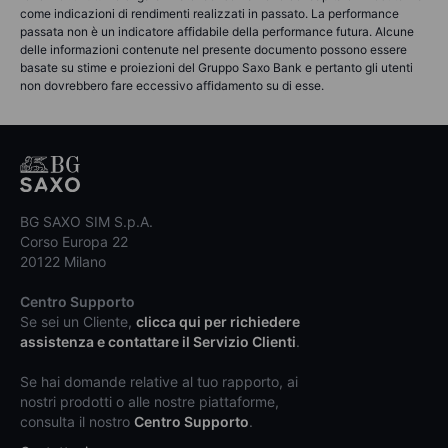
come indicazioni di rendimenti realizzati in passato. La performance
passata non è un indicatore affidabile della performance futura. Alcune
delle informazioni contenute nel presente documento possono essere
basate su stime e proiezioni del Gruppo Saxo Bank e pertanto gli utenti
non dovrebbero fare eccessivo affidamento su di esse.
BG SAXO SIM S.p.A.
Corso Europa 22
20122 Milano
Centro Supporto
Se sei un Cliente,
clicca qui per richiedere
assistenza e contattare il Servizio Clienti
.
Se hai domande relative al tuo rapporto, ai
nostri prodotti o alle nostre piattaforme,
consulta il nostro
Centro Supporto
.