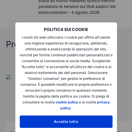
sfiora un nuovo massimo storico mentre
persistono le tensioni sui titoli asiatici dei
semiconduttori – 4 agosto 2026
POLITICA SUI COOKIE
I nostri siti web utilizzano i cookie per offrire all'utente
Previsioni Oltraggiose 2026
una migliore esperienza di navigazione, abilitando,
ottimizzando e analizzando le operazioni del sito,
nonché per fornire contenuti pubblicitari personalizzati e
consentire la connessione ai social media. Scegliendo
"Accetta tutto" si acconsente all'utilizzo dei cookie e al
relativo trattamento dei dati personali. Selezionare
"Gestisci consenso" per gestire le preferenze di
consenso. È possibile modificare le proprie preferenze o
revocare il proprio consenso in qualsiasi momento
tramite la pagina della politica sui cookie. Si prega di
consultare la nostra
cookie policy
e la nostra
privacy
policy
.
Accetta tutto