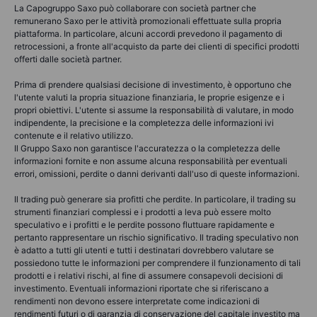
La Capogruppo Saxo può collaborare con società partner che
remunerano Saxo per le attività promozionali effettuate sulla propria
piattaforma. In particolare, alcuni accordi prevedono il pagamento di
retrocessioni, a fronte all'acquisto da parte dei clienti di specifici prodotti
offerti dalle società partner.
Prima di prendere qualsiasi decisione di investimento, è opportuno che
l'utente valuti la propria situazione finanziaria, le proprie esigenze e i
propri obiettivi. L'utente si assume la responsabilità di valutare, in modo
indipendente, la precisione e la completezza delle informazioni ivi
contenute e il relativo utilizzo.
Il Gruppo Saxo non garantisce l'accuratezza o la completezza delle
informazioni fornite e non assume alcuna responsabilità per eventuali
errori, omissioni, perdite o danni derivanti dall'uso di queste informazioni.
Il trading può generare sia profitti che perdite. In particolare, il trading su
strumenti finanziari complessi e i prodotti a leva può essere molto
speculativo e i profitti e le perdite possono fluttuare rapidamente e
pertanto rappresentare un rischio significativo. Il trading speculativo non
è adatto a tutti gli utenti e tutti i destinatari dovrebbero valutare se
possiedono tutte le informazioni per comprendere il funzionamento di tali
prodotti e i relativi rischi, al fine di assumere consapevoli decisioni di
investimento. Eventuali informazioni riportate che si riferiscano a
rendimenti non devono essere interpretate come indicazioni di
rendimenti futuri o di garanzia di conservazione del capitale investito ma