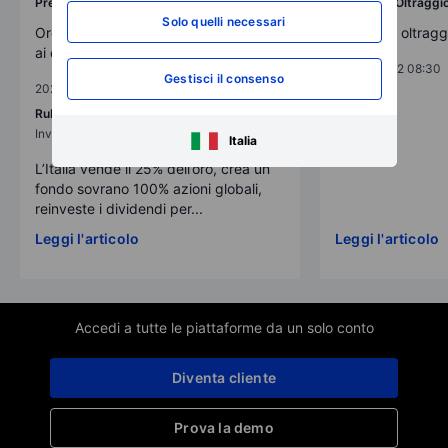
Previsioni Oltraggiose
Previsioni Oltraggi
Solo quelli necessari
Oro alla patria? No, questa volta oro
Previsioni oltrag
ai cittadini
2025-12-02 08:30
Gestisci il consenso
2025-12-02 08:30
BG SAXO
Ruben Dalfovo
Investment Strategist
Italia
L’Italia vende il 25% dell’oro, crea un
fondo sovrano 100% azioni globali,
reinveste i dividendi per...
Leggi l'articolo
Leggi l'articolo
Accedi a tutte le piattaforme da un solo conto
Diventa cliente
Prova la demo