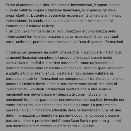
Prima di prendere qualsiasi decisione di investimento, è opportuno che
l'utente valuti la propria situazione finanziaria, le proprie esigenze e i
propri obiettivi. L'utente si assume la responsabilità di valutare, in modo
indipendente, la precisione e la completezza delle informazioni ivi
contenute e il relativo utilizzo.
Il Gruppo Saxo non garantisce l'accuratezza o la completezza delle
informazioni fornite e non assume alcuna responsabilità per eventuali
errori, omissioni, perdite o danni derivanti dall'uso di queste informazioni.
Il trading può generare sia profitti che perdite. In particolare, il trading su
strumenti finanziari complessi e i prodotti a leva può essere molto
speculativo e i profitti e le perdite possono fluttuare rapidamente e
pertanto rappresentare un rischio significativo. Il trading speculativo non
è adatto a tutti gli utenti e tutti i destinatari dovrebbero valutare se
possiedono tutte le informazioni per comprendere il funzionamento di tali
prodotti e i relativi rischi, al fine di assumere consapevoli decisioni di
investimento. Eventuali informazioni riportate che si riferiscano a
rendimenti non devono essere interpretate come indicazioni di
rendimenti futuri o di garanzia di conservazione del capitale investito ma
come indicazioni di rendimenti realizzati in passato. La performance
passata non è un indicatore affidabile della performance futura. Alcune
delle informazioni contenute nel presente documento possono essere
basate su stime e proiezioni del Gruppo Saxo Bank e pertanto gli utenti
non dovrebbero fare eccessivo affidamento su di esse.