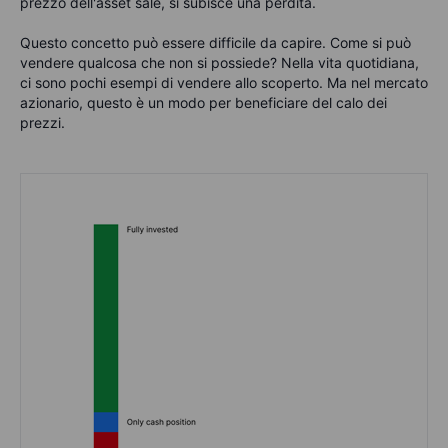
prezzo dell'asset sale, si subisce una perdita.
Qu
esto
concetto può essere difficile da capire. C
ome
si può
vendere qualcosa che non si
possiede
? Nella
vita quotidiana
,
ci sono
pochi
esempi di vendere allo scoperto.
Ma nel
mercato
azionario
, questo è un modo per beneficiare del calo dei
prezzi
.