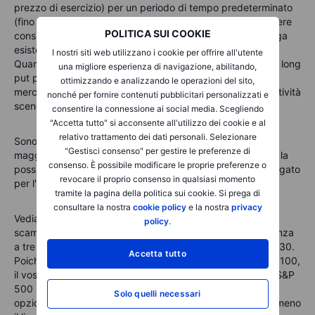
prezzo di esercizio) per un periodo di tempo predeterminato
(fino alla scadenza). L'acquisto di un'opzione put può essere
POLITICA SUI COOKIE
considerato come un'assicurazione per una posizione lunga
esistente.
I nostri siti web utilizzano i cookie per offrire all'utente
Quando l'investitore non detiene l'attività sottostante, una long
una migliore esperienza di navigazione, abilitando,
put può essere considerata come un modo per shortare il
ottimizzando e analizzando le operazioni del sito,
mercato, perché una long put aumenterà di prezzo se l'attività
nonché per fornire contenuti pubblicitari personalizzati e
scende.
consentire la connessione ai social media. Scegliendo
"Accetta tutto" si acconsente all'utilizzo dei cookie e al
relativo trattamento dei dati personali. Selezionare
Sono disponibili opzioni put su singoli titoli ma anche sulla
"Gestisci consenso" per gestire le preferenze di
maggior parte degli indici. In questo modo l'investitore ha la
consenso. È possibile modificare le proprie preferenze o
possibilità di creare una posizione corta in cui il premio pagato
revocare il proprio consenso in qualsiasi momento
per l'opzione put rappresenta la perdita massima.
tramite la pagina della politica sui cookie. Si prega di
consultare la nostra
cookie policy
e la nostra
privacy
Vediamo un esempio. Supponiamo che l'S&P 500 sia
policy
.
scambiato a 5.400 e che ci sia un'opzione put con scadenza
a tre mesi a USD 5.000, che viene scambiata intorno a $130.
Accetta tutto
Poiché la dimensione del contratto di questa opzione è di 100,
il vostro investimento iniziale sarà di $13.000. Se l'indice S&P
500 scende a 4.800 nel primo mese, il valore di quella
Solo quelli necessari
opzione put sarebbe $200 (prezzo di esercizio di 5.000 meno