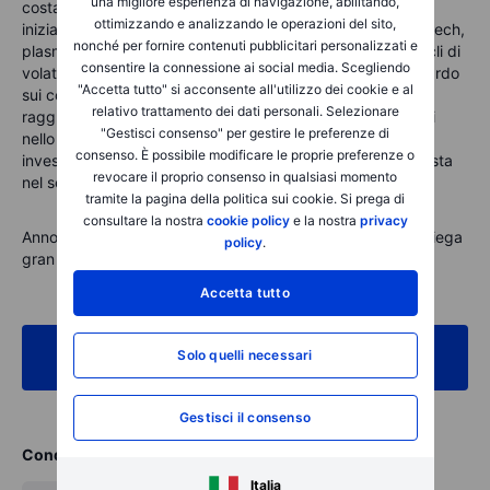
una migliore esperienza di navigazione, abilitando,
costante. Le quattro grandi ondate annuali, guidate
ottimizzando e analizzando le operazioni del sito,
inizialmente dalle banche e successivamente dal settore tech,
nonché per fornire contenuti pubblicitari personalizzati e
plasmano la percezione degli investitori e influenzano i cicli di
consentire la connessione ai social media. Scegliendo
volatilità. I retailer chiudono la stagione offrendo uno sguardo
"Accetta tutto" si acconsente all'utilizzo dei cookie e al
sui consumi.
Il principale fattore di volatilità è il
relativo trattamento dei dati personali. Selezionare
raggruppamento, quando molti report vengono pubblicati
"Gestisci consenso" per gestire le preferenze di
nello stesso momento. Il rischio è l’accavallamento: troppi
consenso. È possibile modificare le proprie preferenze o
investitori posizionati nella stessa direzione. La disciplina sta
revocare il proprio consenso in qualsiasi momento
nel seguire la sequenza, non nel contrastarla.
tramite la pagina della politica sui cookie. Si prega di
consultare la nostra
cookie policy
e la nostra
privacy
Annota le date sul calendario: l’ordine di pubblicazione spiega
policy
.
gran parte dei movimenti sui prezzi.
Accetta tutto
Esplora altre analisi sulle azioni e la sezione
Solo quelli necessari
Ispirazione
Gestisci il consenso
Condividi
Italia