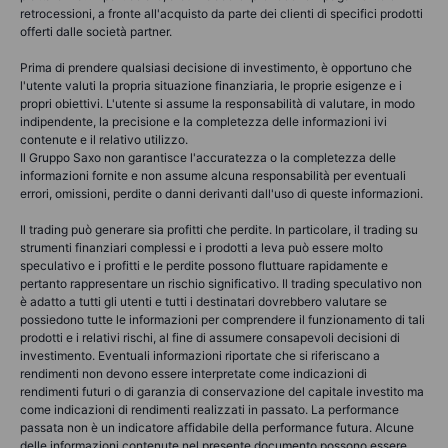
retrocessioni, a fronte all'acquisto da parte dei clienti di specifici prodotti
offerti dalle società partner.
Prima di prendere qualsiasi decisione di investimento, è opportuno che
l'utente valuti la propria situazione finanziaria, le proprie esigenze e i
propri obiettivi. L'utente si assume la responsabilità di valutare, in modo
indipendente, la precisione e la completezza delle informazioni ivi
contenute e il relativo utilizzo.
Il Gruppo Saxo non garantisce l'accuratezza o la completezza delle
informazioni fornite e non assume alcuna responsabilità per eventuali
errori, omissioni, perdite o danni derivanti dall'uso di queste informazioni.
Il trading può generare sia profitti che perdite. In particolare, il trading su
strumenti finanziari complessi e i prodotti a leva può essere molto
speculativo e i profitti e le perdite possono fluttuare rapidamente e
pertanto rappresentare un rischio significativo. Il trading speculativo non
è adatto a tutti gli utenti e tutti i destinatari dovrebbero valutare se
possiedono tutte le informazioni per comprendere il funzionamento di tali
prodotti e i relativi rischi, al fine di assumere consapevoli decisioni di
investimento. Eventuali informazioni riportate che si riferiscano a
rendimenti non devono essere interpretate come indicazioni di
rendimenti futuri o di garanzia di conservazione del capitale investito ma
come indicazioni di rendimenti realizzati in passato. La performance
passata non è un indicatore affidabile della performance futura. Alcune
delle informazioni contenute nel presente documento possono essere