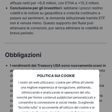
afflussi netti per +6,6 milioni, con ETHA a +15,3 milioni.
Conclusione per gli investitori:
sebbene i prezzi restino
volatili e le notizie su geopolitica e crescita continuino a
pesare sul sentiment, la domanda istituzionale tramite ETF
non è venuta meno. Questo supporto dei flussi può
attenuare le correzioni, pur senza eliminare la volatilità di
breve periodo.
Obbligazioni
I rendimenti dei Treasury USA sono nuovamente scesi in
un contesto di debole sentiment azionario
: il rendimento
del 2 anni è calato di quattro punti base giovedì e di un
POLITICA SUI COOKIE
ulteriore punto base nella sessione asiatica di venerdì,
I nostri siti web utilizzano i cookie per offrire all'utente
sotto il 3,42%, con la chiusura più bassa dal 2022 appena
una migliore esperienza di navigazione, abilitando,
sotto il 3,41%. Il rendimento del 10 anni è sceso di oltre
ottimizzando e analizzando le operazioni del sito,
cinque punti base, ai minimi da inizio dicembre e appena
nonché per fornire contenuti pubblicitari personalizzati e
sotto la soglia psicologica del 4,00%. I mercati appaiono
consentire la connessione ai social media. Scegliendo
cauti in vista del weekend, mentre USA e Iran sono
"Accetta tutto" si acconsente all'utilizzo dei cookie e al
impegnati in intensi negoziati sul programma nucleare