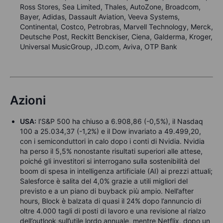
Ross Stores, Sea Limited, Thales, AutoZone, Broadcom,
Bayer, Adidas, Dassault Aviation, Veeva Systems,
Continental, Costco, Petrobras, Marvell Technology, Merck,
Deutsche Post, Reckitt Benckiser, Ciena, Galderma, Kroger,
Universal MusicGroup, JD.com, Aviva, OTP Bank
Azioni
USA:
l’S&P 500 ha chiuso a 6.908,86 (-0,5%), il Nasdaq
100 a 25.034,37 (-1,2%) e il Dow invariato a 49.499,20,
con i semiconduttori in calo dopo i conti di Nvidia. Nvidia
ha perso il 5,5% nonostante risultati superiori alle attese,
poiché gli investitori si interrogano sulla sostenibilità del
boom di spesa in intelligenza artificiale (AI) ai prezzi attuali;
Salesforce è salita del 4,0% grazie a utili migliori del
previsto e a un piano di buyback più ampio. Nell’after
hours, Block è balzata di quasi il 24% dopo l’annuncio di
oltre 4.000 tagli di posti di lavoro e una revisione al rialzo
dell’outlook sull’utile lordo annuale, mentre Netflix, dopo un