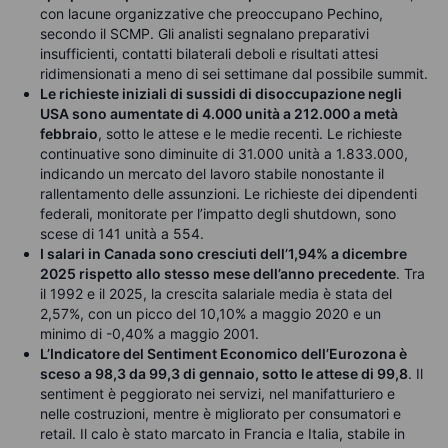
con lacune organizzative che preoccupano Pechino,
secondo il SCMP. Gli analisti segnalano preparativi
insufficienti, contatti bilaterali deboli e risultati attesi
ridimensionati a meno di sei settimane dal possibile summit.
Le richieste iniziali di sussidi di disoccupazione negli
USA sono aumentate di 4.000 unità a 212.000 a metà
febbraio
, sotto le attese e le medie recenti. Le richieste
continuative sono diminuite di 31.000 unità a 1.833.000,
indicando un mercato del lavoro stabile nonostante il
rallentamento delle assunzioni. Le richieste dei dipendenti
federali, monitorate per l’impatto degli shutdown, sono
scese di 141 unità a 554.
I salari in Canada sono cresciuti dell’1,94% a dicembre
2025 rispetto allo stesso mese dell’anno precedente
. Tra
il 1992 e il 2025, la crescita salariale media è stata del
2,57%, con un picco del 10,10% a maggio 2020 e un
minimo di -0,40% a maggio 2001.
L’Indicatore del Sentiment Economico dell’Eurozona è
sceso a 98,3 da 99,3 di gennaio, sotto le attese di 99,8
. Il
sentiment è peggiorato nei servizi, nel manifatturiero e
nelle costruzioni, mentre è migliorato per consumatori e
retail. Il calo è stato marcato in Francia e Italia, stabile in