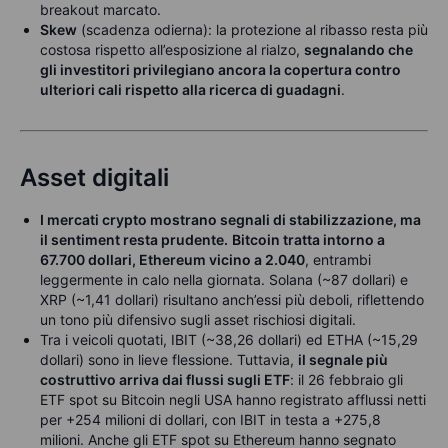
breakout marcato.
Skew
(scadenza odierna): la protezione al ribasso resta più
costosa rispetto all’esposizione al rialzo,
segnalando che
gli investitori privilegiano ancora la copertura contro
ulteriori cali rispetto alla ricerca di guadagni
.
Asset digitali
I mercati crypto mostrano segnali di stabilizzazione, ma
il sentiment resta prudente.
Bitcoin tratta intorno a
67.700 dollari, Ethereum vicino a 2.040
, entrambi
leggermente in calo nella giornata. Solana (~87 dollari) e
XRP (~1,41 dollari) risultano anch’essi più deboli, riflettendo
un tono più difensivo sugli asset rischiosi digitali.
Tra i veicoli quotati, IBIT (~38,26 dollari) ed ETHA (~15,29
dollari) sono in lieve flessione. Tuttavia,
il segnale più
costruttivo arriva dai flussi sugli ETF
: il 26 febbraio gli
ETF spot su Bitcoin negli USA hanno registrato afflussi netti
per +254 milioni di dollari, con IBIT in testa a +275,8
milioni. Anche gli ETF spot su Ethereum hanno segnato