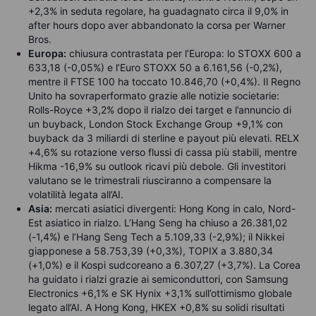
+2,3% in seduta regolare, ha guadagnato circa il 9,0% in
after hours dopo aver abbandonato la corsa per Warner
Bros.
Europa:
chiusura contrastata per l’Europa: lo STOXX 600 a
633,18 (-0,05%) e l’Euro STOXX 50 a 6.161,56 (-0,2%),
mentre il FTSE 100 ha toccato 10.846,70 (+0,4%). Il Regno
Unito ha sovraperformato grazie alle notizie societarie:
Rolls-Royce +3,2% dopo il rialzo dei target e l’annuncio di
un buyback, London Stock Exchange Group +9,1% con
buyback da 3 miliardi di sterline e payout più elevati. RELX
+4,6% su rotazione verso flussi di cassa più stabili, mentre
Hikma -16,9% su outlook ricavi più debole. Gli investitori
valutano se le trimestrali riusciranno a compensare la
volatilità legata all’AI.
Asia:
mercati asiatici divergenti: Hong Kong in calo, Nord-
Est asiatico in rialzo. L’Hang Seng ha chiuso a 26.381,02
(-1,4%) e l’Hang Seng Tech a 5.109,33 (-2,9%); il Nikkei
giapponese a 58.753,39 (+0,3%), TOPIX a 3.880,34
(+1,0%) e il Kospi sudcoreano a 6.307,27 (+3,7%). La Corea
ha guidato i rialzi grazie ai semiconduttori, con Samsung
Electronics +6,1% e SK Hynix +3,1% sull’ottimismo globale
legato all’AI. A Hong Kong, HKEX +0,8% su solidi risultati