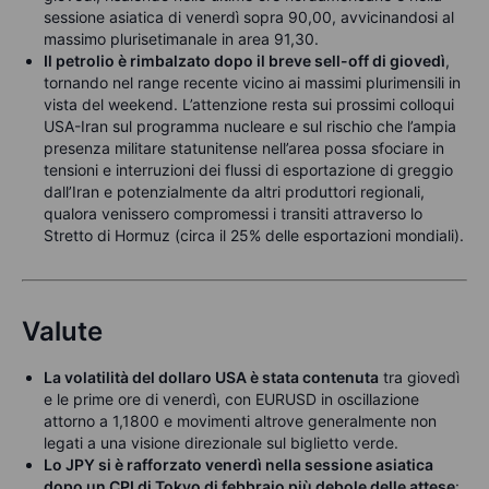
sessione asiatica di venerdì sopra 90,00, avvicinandosi al
massimo plurisetimanale in area 91,30.
Il petrolio è rimbalzato dopo il breve sell-off di giovedì
,
tornando nel range recente vicino ai massimi plurimensili in
vista del weekend. L’attenzione resta sui prossimi colloqui
USA-Iran sul programma nucleare e sul rischio che l’ampia
presenza militare statunitense nell’area possa sfociare in
tensioni e interruzioni dei flussi di esportazione di greggio
dall’Iran e potenzialmente da altri produttori regionali,
qualora venissero compromessi i transiti attraverso lo
Stretto di Hormuz (circa il 25% delle esportazioni mondiali).
Valute
La volatilità del dollaro USA è stata contenuta
tra giovedì
e le prime ore di venerdì, con EURUSD in oscillazione
attorno a 1,1800 e movimenti altrove generalmente non
legati a una visione direzionale sul biglietto verde.
Lo JPY si è rafforzato venerdì nella sessione asiatica
dopo un CPI di Tokyo di febbraio più debole delle attese
: