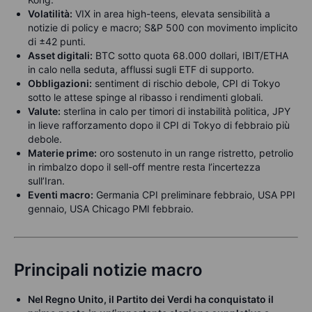
Volatilità:
VIX in area high-teens, elevata sensibilità a
notizie di policy e macro; S&P 500 con movimento implicito
di ±42 punti.
Asset digitali:
BTC sotto quota 68.000 dollari, IBIT/ETHA
in calo nella seduta, afflussi sugli ETF di supporto.
Obbligazioni:
sentiment di rischio debole, CPI di Tokyo
sotto le attese spinge al ribasso i rendimenti globali.
Valute:
sterlina in calo per timori di instabilità politica, JPY
in lieve rafforzamento dopo il CPI di Tokyo di febbraio più
debole.
Materie prime:
oro sostenuto in un range ristretto, petrolio
in rimbalzo dopo il sell-off mentre resta l’incertezza
sull’Iran.
Eventi macro:
Germania CPI preliminare febbraio, USA PPI
gennaio, USA Chicago PMI febbraio.
Principali notizie macro
Nel Regno Unito, il Partito dei Verdi ha conquistato il