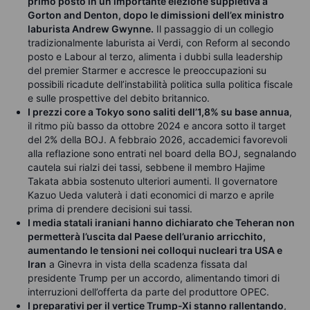
primo posto in un’importante elezione suppletiva a
Gorton and Denton, dopo le dimissioni dell’ex ministro
laburista Andrew Gwynne.
Il passaggio di un collegio
tradizionalmente laburista ai Verdi, con Reform al secondo
posto e Labour al terzo, alimenta i dubbi sulla leadership
del premier Starmer e accresce le preoccupazioni su
possibili ricadute dell’instabilità politica sulla politica fiscale
e sulle prospettive del debito britannico.
I prezzi core a Tokyo sono saliti dell’1,8% su base annua
,
il ritmo più basso da ottobre 2024 e ancora sotto il target
del 2% della BOJ. A febbraio 2026, accademici favorevoli
alla reflazione sono entrati nel board della BOJ, segnalando
cautela sui rialzi dei tassi, sebbene il membro Hajime
Takata abbia sostenuto ulteriori aumenti. Il governatore
Kazuo Ueda valuterà i dati economici di marzo e aprile
prima di prendere decisioni sui tassi.
I media statali iraniani hanno dichiarato che Teheran non
permetterà l’uscita dal Paese dell’uranio arricchito,
aumentando le tensioni nei colloqui nucleari tra USA e
Iran
a Ginevra in vista della scadenza fissata dal
presidente Trump per un accordo, alimentando timori di
interruzioni dell’offerta da parte del produttore OPEC.
I preparativi per il vertice Trump-Xi stanno rallentando
,