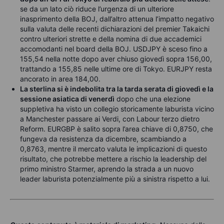
se da un lato ciò riduce l’urgenza di un ulteriore
inasprimento della BOJ, dall’altro attenua l’impatto negativo
sulla valuta delle recenti dichiarazioni del premier Takaichi
contro ulteriori strette e della nomina di due accademici
accomodanti nel board della BOJ. USDJPY è sceso fino a
155,54 nella notte dopo aver chiuso giovedì sopra 156,00,
trattando a 155,85 nelle ultime ore di Tokyo. EURJPY resta
ancorato in area 184,00.
La sterlina si è indebolita tra la tarda serata di giovedì e la
sessione asiatica di venerdì
dopo che una elezione
suppletiva ha visto un collegio storicamente laburista vicino
a Manchester passare ai Verdi, con Labour terzo dietro
Reform. EURGBP è salito sopra l’area chiave di 0,8750, che
fungeva da resistenza da dicembre, scambiando a
0,8763, mentre il mercato valuta le implicazioni di questo
risultato, che potrebbe mettere a rischio la leadership del
primo ministro Starmer, aprendo la strada a un nuovo
leader laburista potenzialmente più a sinistra rispetto a lui.