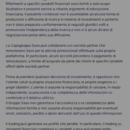
Riferimenti a specifici prodotti finanziari sono forniti a solo scopo
illustrativo e possono servire a chiarire argomenti di educazione
finanziaria. Il presente contenuto non è assimilabile ad alcuna forma di
produzione o diffusione di ricerca in materia di investimenti e pertanto
non è stato preparato conformemente ai requisiti giuridici volti a
promuovere l’indipendenza della ricerca e non vi è alcun divieto di
negoziazione prima della sua diffusione.
La Capogruppo Saxo può collaborare con società partner che
remunerano Saxo per le attività promozionali effettuate sulla propria
piattaforma. In particolare, alcuni accordi prevedono il pagamento di
retrocessioni, a fronte all'acquisto da parte dei clienti di specifici prodotti
offerti dalle società partner.
Prima di prendere qualsiasi decisione di investimento, è opportuno che
l'utente valuti la propria situazione finanziaria, le proprie esigenze e i
propri obiettivi. L'utente si assume la responsabilità di valutare, in modo
indipendente, la precisione e la completezza delle informazioni ivi
contenute e il relativo utilizzo.
Il Gruppo Saxo non garantisce l'accuratezza o la completezza delle
informazioni fornite e non assume alcuna responsabilità per eventuali
errori, omissioni, perdite o danni derivanti dall'uso di queste informazioni.
Il trading può generare sia profitti che perdite. In particolare, il trading su
strumenti finanziari complessi e i prodotti a leva può essere molto