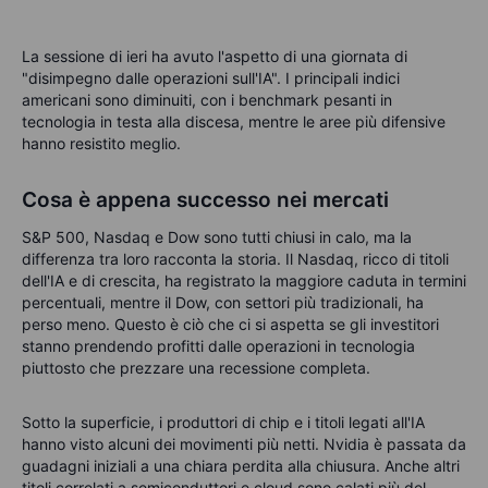
La sessione di ieri ha avuto l'aspetto di una giornata di
"disimpegno dalle operazioni sull'IA". I principali indici
americani sono diminuiti, con i benchmark pesanti in
tecnologia in testa alla discesa, mentre le aree più difensive
hanno resistito meglio.
Cosa è appena successo nei mercati
S&P 500, Nasdaq e Dow sono tutti chiusi in calo, ma la
differenza tra loro racconta la storia. Il Nasdaq, ricco di titoli
dell'IA e di crescita, ha registrato la maggiore caduta in termini
percentuali, mentre il Dow, con settori più tradizionali, ha
perso meno. Questo è ciò che ci si aspetta se gli investitori
stanno prendendo profitti dalle operazioni in tecnologia
piuttosto che prezzare una recessione completa.
Sotto la superficie, i produttori di chip e i titoli legati all'IA
hanno visto alcuni dei movimenti più netti. Nvidia è passata da
guadagni iniziali a una chiara perdita alla chiusura. Anche altri
titoli correlati a semiconduttori e cloud sono calati più del