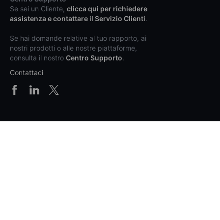
Se sei un Cliente,
clicca qui per richiedere
assistenza e contattare il Servizio Clienti
.
Se hai domande relative al tuo rapporto, ai
nostri prodotti o alle nostre piattaforme,
consulta il nostro
Centro Supporto
.
Contattaci
Prodotti e prezzi
Piattaforme
Supporto
Info generali