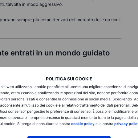
nti, talvolta in modo aggressivo.
omportano sempre più come derivati del mercato delle opzioni,
e entrati in un mondo guidato
POLITICA SUI COOKIE
ali hanno trasformato la struttura del mercato:
i siti web utilizzano i cookie per offrire all'utente una migliore esperienza di navi
itando, ottimizzando e analizzando le operazioni del sito, nonché per fornire cont
ive. I fondi indicizzati e gli ETF ora rappresentano una larga
icitari personalizzati e consentire la connessione ai social media. Scegliendo "A
no meccanicamente, non durante la giornata, il che significa
i acconsente all'utilizzo dei cookie e al relativo trattamento dei dati personali. Se
radizionale di ora in ora.
isci consenso" per gestire le preferenze di consenso. È possibile modificare le p
u indici, le opzioni su singole azioni e i contratti di
enze o revocare il proprio consenso in qualsiasi momento tramite la pagina della p
sso giorno) ora vengono scambiati su larga scala. In
ui cookie. Si prega di consultare la nostra
cookie policy
e la nostra
privacy polic
ionale scambiato nelle opzioni su indici può competere o
e sottostante.