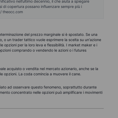
nificativo nell’ultimo decennio, il che aiuta a spiegare
ssi di copertura possano influenzare sempre più i
 / theocc.com
 determinazione del prezzo marginale si è spostato. Se una
o, o un trader tattico vuole esprimere la scelta su un'azione
 le opzioni per la loro leva e flessibilità. I market maker e i
 opzioni comprando o vendendo le azioni o i futures
eale acquisto o vendita nel mercato azionario, anche se la
lle opzioni. La coda comincia a muovere il cane.
iziato ad osservare questo fenomeno, soprattutto durante
namento concentrato nelle opzioni può amplificare i movimenti