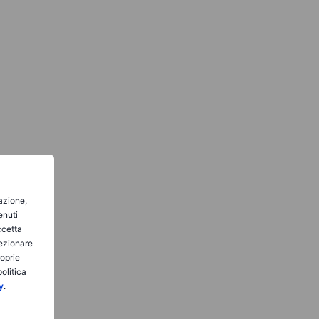
gazione,
enuti
ccetta
lezionare
roprie
olitica
y
.