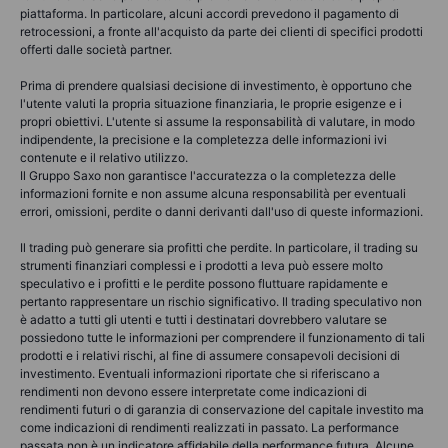
piattaforma. In particolare, alcuni accordi prevedono il pagamento di
retrocessioni, a fronte all'acquisto da parte dei clienti di specifici prodotti
offerti dalle società partner.
Prima di prendere qualsiasi decisione di investimento, è opportuno che
l'utente valuti la propria situazione finanziaria, le proprie esigenze e i
propri obiettivi. L'utente si assume la responsabilità di valutare, in modo
indipendente, la precisione e la completezza delle informazioni ivi
contenute e il relativo utilizzo.
Il Gruppo Saxo non garantisce l'accuratezza o la completezza delle
informazioni fornite e non assume alcuna responsabilità per eventuali
errori, omissioni, perdite o danni derivanti dall'uso di queste informazioni.
Il trading può generare sia profitti che perdite. In particolare, il trading su
strumenti finanziari complessi e i prodotti a leva può essere molto
speculativo e i profitti e le perdite possono fluttuare rapidamente e
pertanto rappresentare un rischio significativo. Il trading speculativo non
è adatto a tutti gli utenti e tutti i destinatari dovrebbero valutare se
possiedono tutte le informazioni per comprendere il funzionamento di tali
prodotti e i relativi rischi, al fine di assumere consapevoli decisioni di
investimento. Eventuali informazioni riportate che si riferiscano a
rendimenti non devono essere interpretate come indicazioni di
rendimenti futuri o di garanzia di conservazione del capitale investito ma
come indicazioni di rendimenti realizzati in passato. La performance
passata non è un indicatore affidabile della performance futura. Alcune