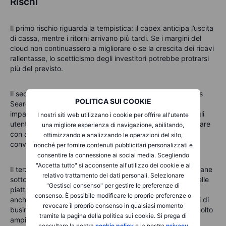
Rischi
Il primo rischio riguarda la tempistica: il capex anticipa l’uscita
di cassa, mentre i ritorni arrivano più tardi. Se i margini del
cloud non continuassero a migliorare o se la crescita dei ricavi
rallentasse, lo scetticismo degli investitori potrebbe protrarsi
più del previsto.
Il secondo rischio è la possibile perturbazione del business
POLITICA SUI COOKIE
Search. Sebbene gli AI Overviews non abbiano mostrato
impatti negativi in questo trimestre, il comportamento degli
I nostri siti web utilizzano i cookie per offrire all'utente
utenti può cambiare rapidamente. Occorre quindi monitorare
una migliore esperienza di navigazione, abilitando,
con attenzione eventuali segnali di peggioramento nella
ottimizzando e analizzando le operazioni del sito,
conversione o nel pricing verso gli inserzionisti.
nonché per fornire contenuti pubblicitari personalizzati e
consentire la connessione ai social media. Scegliendo
"Accetta tutto" si acconsente all'utilizzo dei cookie e al
Il terzo rischio riguarda la regolamentazione. Alphabet rimane
relativo trattamento dei dati personali. Selezionare
sotto osservazione su temi come concorrenza e potere delle
"Gestisci consenso" per gestire le preferenze di
piattaforme. Gli esiti legali sono difficili da anticipare, ma
consenso. È possibile modificare le proprie preferenze o
anche cambiamenti marginali possono incidere sui modelli di
revocare il proprio consenso in qualsiasi momento
business, un aspetto rilevante quando si opera su scala molto
tramite la pagina della politica sui cookie. Si prega di
ampia.
consultare la nostra
cookie policy
e la nostra
privacy