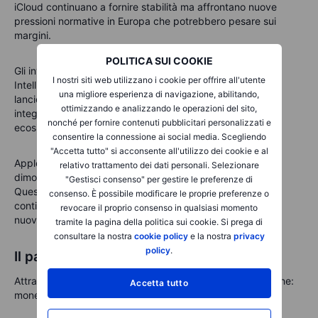
iCloud continuano a fornire stabilità ma affrontano nuove
pressioni normative in Europa che potrebbero pesare sui
margini.
POLITICA SUI COOKIE
Gli investitori cercheranno anche aggiornamenti su Apple
I nostri siti web utilizzano i cookie per offrire all'utente
Intelligence, il nuovo suite di funzionalità IA dell'azienda. Il
una migliore esperienza di navigazione, abilitando,
lancio sarà lento, ma rappresenta il tentativo di Apple di
ottimizzando e analizzando le operazioni del sito,
integrare l'intelligenza artificiale in modo fluido nel suo
nonché per fornire contenuti pubblicitari personalizzati e
ecosistema hardware.
consentire la connessione ai social media. Scegliendo
"Accetta tutto" si acconsente all'utilizzo dei cookie e al
Apple non ha bisogno di reinventarsi ogni anno, ma deve
relativo trattamento dei dati personali. Selezionare
dimostrare che il suo ecosistema rimane indispensabile.
"Gestisci consenso" per gestire le preferenze di
Questo trimestre metterà alla prova se l'azienda può
consenso. È possibile modificare le proprie preferenze o
continuare a garantire crescita senza fare affidamento su
revocare il proprio consenso in qualsiasi momento
nuove linee di prodotto.
tramite la pagina della politica sui cookie. Si prega di
consultare la nostra
cookie policy
e la nostra
privacy
policy
.
Il paradosso delle spese capitali dell'IA
Attraverso tutti e cinque i giganti persiste la stessa tensione:
Accetta tutto
monetizzazione dell'IA rispetto a investimento nell'IA.