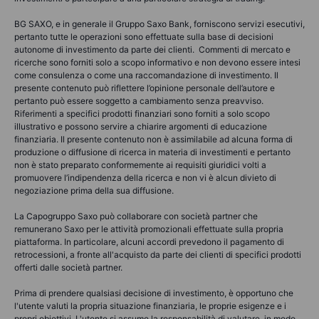
BG SAXO, e in generale il Gruppo Saxo Bank, forniscono servizi esecutivi,
pertanto tutte le operazioni sono effettuate sulla base di decisioni
autonome di investimento da parte dei clienti. Commenti di mercato e
ricerche sono forniti solo a scopo informativo e non devono essere intesi
come consulenza o come una raccomandazione di investimento. Il
presente contenuto può riflettere l’opinione personale dell’autore e
pertanto può essere soggetto a cambiamento senza preavviso.
Riferimenti a specifici prodotti finanziari sono forniti a solo scopo
illustrativo e possono servire a chiarire argomenti di educazione
finanziaria. Il presente contenuto non è assimilabile ad alcuna forma di
produzione o diffusione di ricerca in materia di investimenti e pertanto
non è stato preparato conformemente ai requisiti giuridici volti a
promuovere l’indipendenza della ricerca e non vi è alcun divieto di
negoziazione prima della sua diffusione.
La Capogruppo Saxo può collaborare con società partner che
remunerano Saxo per le attività promozionali effettuate sulla propria
piattaforma. In particolare, alcuni accordi prevedono il pagamento di
retrocessioni, a fronte all'acquisto da parte dei clienti di specifici prodotti
offerti dalle società partner.
Prima di prendere qualsiasi decisione di investimento, è opportuno che
l'utente valuti la propria situazione finanziaria, le proprie esigenze e i
propri obiettivi. L'utente si assume la responsabilità di valutare, in modo