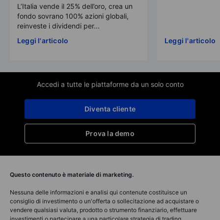
L’Italia vende il 25% dell’oro, crea un
fondo sovrano 100% azioni globali,
reinveste i dividendi per...
Leggi l'articolo
Leggi l'articolo
Accedi a tutte le piattaforme da un solo conto
Diventa cliente
Prova la demo
Questo contenuto è materiale di marketing.
Nessuna delle informazioni e analisi qui contenute costituisce un
consiglio di investimento o un'offerta o sollecitazione ad acquistare o
vendere qualsiasi valuta, prodotto o strumento finanziario, effettuare
investimenti o partecipare a una particolare strategia di trading.