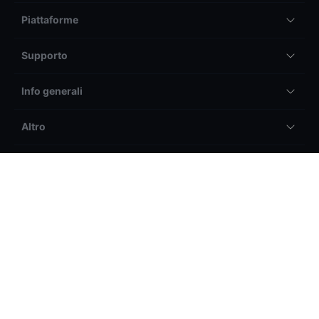
Piattaforme
Supporto
Info generali
Altro
Info Legali
Il trading tramite BG SAXO SIM S.p.a. può generare sia
profitti, sia perdite. In particolare, il trading su prodotti a
leva (tra cui ad esempio, il Forex e i CFD) può essere
altamente speculativo e i profitti e perdite possono variare
rapidamente.