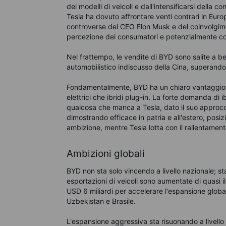
dei modelli di veicoli e dall'intensificarsi della 
Tesla ha dovuto affrontare venti contrari in Europ
controverse del CEO Elon Musk e del coinvolgime
percezione dei consumatori e potenzialmente cont
Nel frattempo, le vendite di BYD sono salite a ben
automobilistico indiscusso della Cina, superand
Fondamentalmente, BYD ha un chiaro vantaggio att
elettrici che ibridi plug-in. La forte domanda di ibr
qualcosa che manca a Tesla, dato il suo approcci
dimostrando efficace in patria e all'estero, pos
ambizione, mentre Tesla lotta con il rallentament
Ambizioni globali
BYD non sta solo vincendo a livello nazionale; s
esportazioni di veicoli sono aumentate di quasi 
USD 6 miliardi per accelerare l'espansione global
Uzbekistan e Brasile.
L'espansione aggressiva sta risuonando a livello 