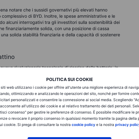
 pena notare che i sussidi governativi più elevati hanno
o complessivo di BYD. Inoltre, le spese amministrative e le
cuni interrogativi tra gli investitori sulla sostenibilità dei
rimane finanziariamente solida, con una posizione di cassa
una solida stabilità finanziaria e della capacità di sostenere
attino
uova rivoluzionaria tecnologia di ricarica della batteria, in
soli cinque minuti
, più o meno il tempo che state
POLITICA SUI COOKIE
caricabatterie più veloci di Tesla offrono circa 275 chilometri
 miglioramento incrementale; è rivoluzionario e affronta
i siti web utilizzano i cookie per offrire all'utente una migliore esperienza di navi
e dei veicoli elettrici da parte dei consumatori: i lunghi
itando, ottimizzando e analizzando le operazioni del sito, nonché per fornire cont
icitari personalizzati e consentire la connessione ai social media. Scegliendo "A
i acconsente all'utilizzo dei cookie e al relativo trattamento dei dati personali. Se
isci consenso" per gestire le preferenze di consenso. È possibile modificare le p
enze o revocare il proprio consenso in qualsiasi momento tramite la pagina della p
ui cookie. Si prega di consultare la nostra
cookie policy
e la nostra
privacy polic