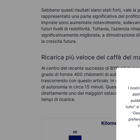
Sebbene questi risultati siano stati forti, vale la
rappresentato una parte significativa del profitt
imposte sono aumentate notevolmente, sollevando al
futuri livelli di redditività. Tuttavia, l'azienda 
significativamente migliorata, a dimostrazione di 
la crescita futura.
Ricarica più veloce del caffè del m
Al centro del recente successo di BYD c'è la sua n
grado di fornire 400 chilometri di autonomia
in 
trascorrendo con questo articolo. In confronto, i 
di autonomia in circa 15 minuti. Questo non è un
I nostr
direttamente uno dei maggiori ostacoli all'adozion
abil
tempi di ricarica.
pubbl
tutto" s
"Gest
prefer
s