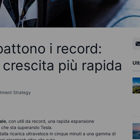
 battono i record:
 crescita più rapida
Ult
stment Strategy
bale
, con utili da record, una rapida espansione
i che sta superando Tesla.
 dalla ricarica ultraveloce in cinque minuti a una gamma di
oni cleantech oltre alle auto.