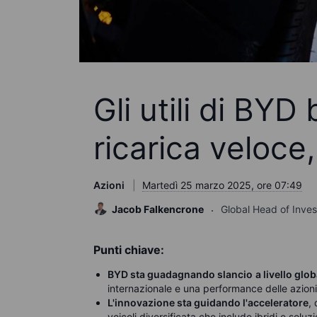
Gli utili di BYD
ricarica veloce,
Azioni
Martedì 25 marzo 2025, ore 07:49
Jacob Falkencrone
Global Head of Inve
Punti chiave:
BYD sta guadagnando slancio
a livello glo
internazionale e una performance delle azion
L'innovazione sta guidando l'acceleratore
,
veicoli diversificata che include ibridi e soluzi