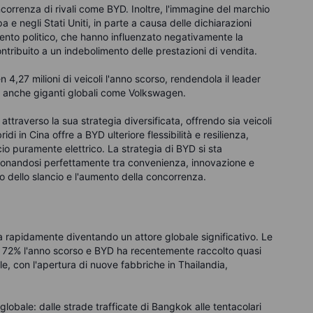
concorrenza di rivali come BYD. Inoltre, l'immagine del marchio
a e negli Stati Uniti, in parte a causa delle dichiarazioni
nto politico, che hanno influenzato negativamente la
ribuito a un indebolimento delle prestazioni di vendita.
 4,27 milioni di veicoli l'anno scorso, rendendola il leader
o anche giganti globali come Volkswagen.
raverso la sua strategia diversificata, offrendo sia veicoli
idi in Cina offre a BYD ulteriore flessibilità e resilienza,
o puramente elettrico. La strategia di BYD si sta
izionandosi perfettamente tra convenienza, innovazione e
o dello slancio e l'aumento della concorrenza.
ta rapidamente diventando un attore globale significativo. Le
il 72% l'anno scorso e BYD ha recentemente raccolto quasi
e, con l'apertura di nuove fabbriche in Thailandia,
globale: dalle strade trafficate di Bangkok alle tentacolari