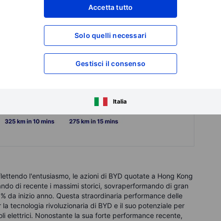
Accetta tutto
Solo quelli necessari
Gestisci il consenso
Italia
Riflettendo l'entusiasmo, le azioni di BYD quotate a Hong Kong
ando di recente i massimi storici, sovraperformando di gran
 31% da inizio anno. Questa straordinaria performance delle
r la tecnologia rivoluzionaria di BYD e il suo potenziale per
 elettrici.
Nonostante la sua forte performance recente,