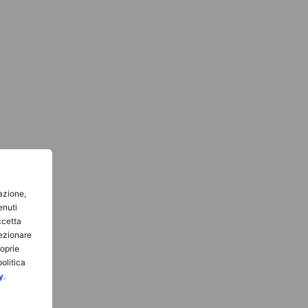
gazione,
enuti
ccetta
lezionare
roprie
olitica
y
.