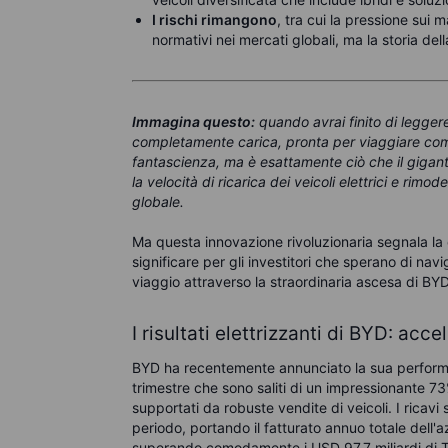
I rischi rimangono
, tra cui la pressione sui 
normativi nei mercati globali, ma la storia dell
Immagina questo:
quando avrai finito di leggere
completamente carica, pronta per viaggiare co
fantascienza, ma è esattamente ciò che il gigante
la velocità di ricarica dei veicoli elettrici e ri
globale.
Ma questa innovazione rivoluzionaria segnala la
significare per gli investitori che sperano di navi
viaggio attraverso la straordinaria ascesa di BY
I risultati elettrizzanti di BYD: acc
BYD ha recentemente annunciato la sua performanc
trimestre che sono saliti di un impressionante 73%
supportati da robuste vendite di veicoli. I ricav
periodo, portando il fatturato annuo totale dell'az
superando comodamente i USD 97,7 miliardi di T