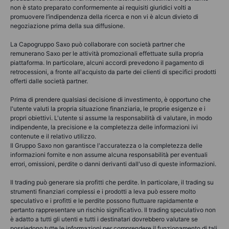
non è stato preparato conformemente ai requisiti giuridici volti a
promuovere l’indipendenza della ricerca e non vi è alcun divieto di
negoziazione prima della sua diffusione.
La Capogruppo Saxo può collaborare con società partner che
remunerano Saxo per le attività promozionali effettuate sulla propria
piattaforma. In particolare, alcuni accordi prevedono il pagamento di
retrocessioni, a fronte all'acquisto da parte dei clienti di specifici prodotti
offerti dalle società partner.
Prima di prendere qualsiasi decisione di investimento, è opportuno che
l'utente valuti la propria situazione finanziaria, le proprie esigenze e i
propri obiettivi. L'utente si assume la responsabilità di valutare, in modo
indipendente, la precisione e la completezza delle informazioni ivi
contenute e il relativo utilizzo.
Il Gruppo Saxo non garantisce l'accuratezza o la completezza delle
informazioni fornite e non assume alcuna responsabilità per eventuali
errori, omissioni, perdite o danni derivanti dall'uso di queste informazioni.
Il trading può generare sia profitti che perdite. In particolare, il trading su
strumenti finanziari complessi e i prodotti a leva può essere molto
speculativo e i profitti e le perdite possono fluttuare rapidamente e
pertanto rappresentare un rischio significativo. Il trading speculativo non
è adatto a tutti gli utenti e tutti i destinatari dovrebbero valutare se
possiedono tutte le informazioni per comprendere il funzionamento di tali