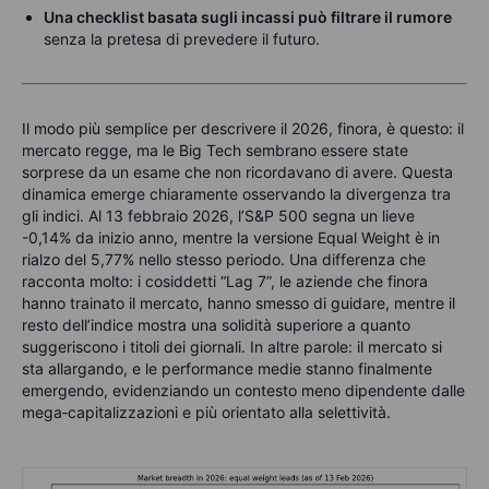
Una checklist basata sugli incassi può filtrare il rumore
senza la pretesa di prevedere il futuro.
Il modo più semplice per descrivere il 2026, finora, è questo: il
mercato regge, ma le Big Tech sembrano essere state
sorprese da un esame che non ricordavano di avere. Questa
dinamica emerge chiaramente osservando la divergenza tra
gli indici.
Al 13 febbraio 2026, l’S&P 500 segna un lieve
-0,14% da inizio anno
, mentre la versione
Equal Weight
è in
rialzo del
5,77%
nello stesso periodo. Una differenza che
racconta molto: i cosiddetti
“Lag 7”
, le aziende che finora
hanno trainato il mercato,
hanno smesso di guidare
, mentre il
resto dell’indice mostra una solidità superiore a quanto
suggeriscono i titoli dei giornali.
In altre parole:
il mercato si
sta allargando
, e le performance medie stanno finalmente
emergendo, evidenziando un contesto meno dipendente dalle
mega‑capitalizzazioni e più orientato alla selettività.