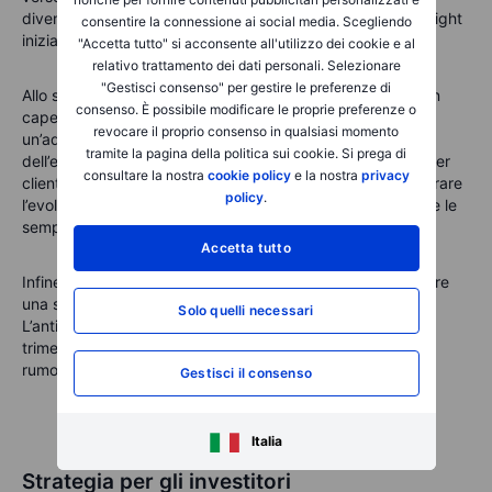
diventa essenziale osservare se il vantaggio dell’equal weight
consentire la connessione ai social media. Scegliendo
inizia a ridursi.
"Accetta tutto" si acconsente all'utilizzo dei cookie e al
relativo trattamento dei dati personali. Selezionare
"Gestisci consenso" per gestire le preferenze di
Allo stesso modo, la preoccupazione per gli investimenti in
consenso. È possibile modificare le proprie preferenze o
capex può attenuarsi qualora le aziende dimostrino
revocare il proprio consenso in qualsiasi momento
un’adozione reale delle soluzioni IA e un miglioramento
tramite la pagina della politica sui cookie. Si prega di
dell’economia delle unità, con un incremento del profitto per
consultare la nostra
cookie policy
e la nostra
privacy
cliente man mano che l’IA viene scalata. Qui conta monitorare
policy
.
l’evoluzione dei prezzi e dei tassi di attaccamento, più che le
semplici demo di prodotto.
Accetta tutto
Infine, il concetto di “interruzione dell’IA” rischia di diventare
una spiegazione generica per qualsiasi fase di vendite.
Solo quelli necessari
L’antidoto è banale ma efficace: osservare le evidenze,
trimestre dopo trimestre, distinguendo i segnali reali dal
rumore di mercato.
Gestisci il consenso
Italia
Strategia per gli investitori