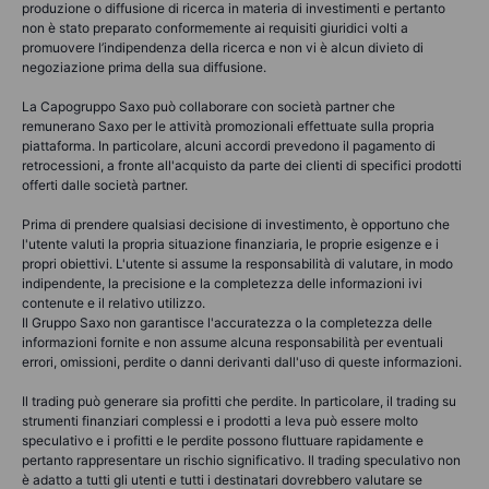
produzione o diffusione di ricerca in materia di investimenti e pertanto
non è stato preparato conformemente ai requisiti giuridici volti a
promuovere l’indipendenza della ricerca e non vi è alcun divieto di
negoziazione prima della sua diffusione.
La Capogruppo Saxo può collaborare con società partner che
remunerano Saxo per le attività promozionali effettuate sulla propria
piattaforma. In particolare, alcuni accordi prevedono il pagamento di
retrocessioni, a fronte all'acquisto da parte dei clienti di specifici prodotti
offerti dalle società partner.
Prima di prendere qualsiasi decisione di investimento, è opportuno che
l'utente valuti la propria situazione finanziaria, le proprie esigenze e i
propri obiettivi. L'utente si assume la responsabilità di valutare, in modo
indipendente, la precisione e la completezza delle informazioni ivi
contenute e il relativo utilizzo.
Il Gruppo Saxo non garantisce l'accuratezza o la completezza delle
informazioni fornite e non assume alcuna responsabilità per eventuali
errori, omissioni, perdite o danni derivanti dall'uso di queste informazioni.
Il trading può generare sia profitti che perdite. In particolare, il trading su
strumenti finanziari complessi e i prodotti a leva può essere molto
speculativo e i profitti e le perdite possono fluttuare rapidamente e
pertanto rappresentare un rischio significativo. Il trading speculativo non
è adatto a tutti gli utenti e tutti i destinatari dovrebbero valutare se