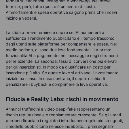
formati su Facebook, Instagram e WhatsApp. Nel breve
termine, però, tutto questo è un centro di costo.
Ammortamenti e spese operative salgono prima che i ricavi
inizino a vedersi.
La sfida a breve termine è capire se l’AI aumenterà a
sufficienza il rendimento pubblicitario e il tempo trascorso
dagli utenti sulle piattaforme per compensare le spese. Nel
medio periodo, ci sono due leve fondamentali. La prima:
funzionalità AI a pagamento, nei messaggi e negli strumenti
per le aziende. La seconda: tassi di conversione più elevati
per gli inserzionisti, in modo da giustificare un costo per
inserzione più alto. Se queste leve si attivano, l’investimento
iniziale ha senso. In caso contrario, il capex rischia di
penalizzare i buyback e comprimere la leva operativa.
Fiducia e Reality Labs: rischi in movimento
Annunci truffaldini e video deep-fake rappresentano un
rischio reputazionale e regolamentare crescente. Se gli utenti
perdono fiducia o i regolatori introducono regole più stringenti,
il modello pubblicitario ne esce indebolito. I primi segnali?