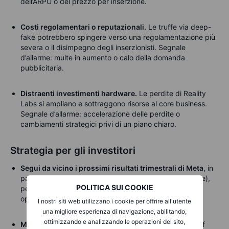
dell’ARPU o del prezzo per inserzione.
Costi regolamentari o reputazionali.
Le truffe via deep-
fake potrebbero spingere verso una regolamentazione più
severa o il disimpegno degli inserzionisti.
Segnale
d’allarme: multe in aumento o calo della domanda
pubblicitaria.
Distraenti investimenti hardware.
Le perdite di Reality
Labs si ampliano e sottraggono risorse al core business.
Segnale d’allarme: accelerazione delle perdite o
cambiamenti strategici privi di un piano chiaro.
Strategia per gli investitori
Segui da vicino i prossimi risultati trimestrali di Meta
, in
particolare l’
EPS rettificato
(al netto della tantum fiscale),
POLITICA SUI COOKIE
per avere un quadro più chiaro della performance
operativa sottostante.
I nostri siti web utilizzano i cookie per offrire all'utente
una migliore esperienza di navigazione, abilitando,
ottimizzando e analizzando le operazioni del sito,
Monitora la crescita dell’ARPU
nella divisione Family of