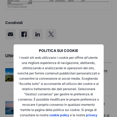
Condividi
POLITICA SUI COOKIE
Ultime analisi di mercato
I nostri siti web utilizzano i cookie per offrire all'utente
una migliore esperienza di navigazione, abilitando,
ottimizzando e analizzando le operazioni del sito,
Opzioni
Mercoledì 05 agosto 2026, ore
nonché per fornire contenuti pubblicitari personalizzati e
11:30
consentire la connessione ai social media. Scegliendo
Options Brief - I record si estendono,
"Accetta tutto" si acconsente all'utilizzo dei cookie e al
aumentano le coperture – 5 agosto 2026
relativo trattamento dei dati personali. Selezionare
"Gestisci consenso" per gestire le preferenze di
consenso. È possibile modificare le proprie preferenze o
Macro
Mercoledì 05 agosto 2026, ore
revocare il proprio consenso in qualsiasi momento
06:02
tramite la pagina della politica sui cookie. Si prega di
consultare la nostra
cookie policy
e la nostra
privacy
Rapida panoramica del mercato - I record si