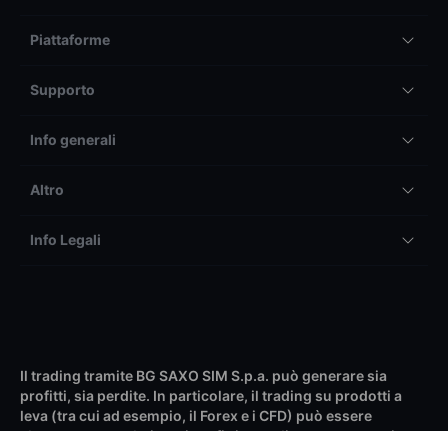
Piattaforme
Supporto
Info generali
Altro
Info Legali
Il trading tramite BG SAXO SIM S.p.a. può generare sia
profitti, sia perdite. In particolare, il trading su prodotti a
leva (tra cui ad esempio, il Forex e i CFD) può essere
altamente speculativo e i profitti e perdite possono variare