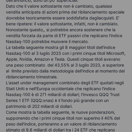
dell'annuncio, sono un po’ superficiali.
Dato che il valore sottostante non è cambiato, qualsiasi
vendita anticipata di azioni prima del ribilanciamento speciale
dovrebbe teoricamente essere soddisfatta dagliacquisti. E’
bene ripetere: il valore sottostante, infatti, non è cambiato.
Nonostante questo,, si potrebbe ancora sostenere che la
vendita forzata da parte di ETF passivi che replicano l'indice
Nasdaq-100 potrebbe muovere il mercato.
La tabella seguente mostra gli 8 maggiori titoli dell'indice
Nasdaq-100 al 3 luglio 2023 con i primi cinque titoli Microsoft,
Apple, Nvidia, Amazon e Tesla. Questi cinque titoli avevano
una peso combinato del 43,55% al 3 luglio 2023, e superiore
al limite previsto dalla metodologia dell'indice al momento del
ribilanciamento trimestrale.
L'asset under management combinato degli ETF quotati negli
Stati Uniti e nell'Europa occidentale che replicano l'indice
Nasdaq-100 è di 271 miliardi di dollari; l'Invesco QQQ Trust
Series 1 ETF (QQQ:xnas) è il fondo più grande con un
patrimonio di 202 miliardi di dollari.
Come mostra la tabella seguente, le nuove ponderazioni,
supponendo che i primi cinque titoli non superino il 40% del
peso dell'indice, porteranno a un valore di ribilanciamento
stimato di 9,6 miliardi di dollari tra i 24 ETF che replicano