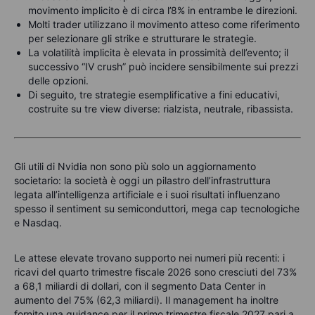
movimento implicito è di circa l’8% in entrambe le direzioni.
Molti trader utilizzano il movimento atteso come riferimento
per selezionare gli strike e strutturare le strategie.
La volatilità implicita è elevata in prossimità dell’evento; il
successivo “IV crush” può incidere sensibilmente sui prezzi
delle opzioni.
Di seguito, tre strategie esemplificative a fini educativi,
costruite su tre view diverse: rialzista, neutrale, ribassista.
Gli utili di Nvidia non sono più solo un aggiornamento
societario: la società è oggi un pilastro dell’infrastruttura
legata all’intelligenza artificiale e i suoi risultati influenzano
spesso il sentiment su semiconduttori, mega cap tecnologiche
e Nasdaq.
Le attese elevate trovano supporto nei numeri più recenti: i
ricavi del quarto trimestre fiscale 2026 sono cresciuti del 73%
a 68,1 miliardi di dollari, con il segmento Data Center in
aumento del 75% (62,3 miliardi). Il management ha inoltre
fornito una guidance per il primo trimestre fiscale 2027 pari a