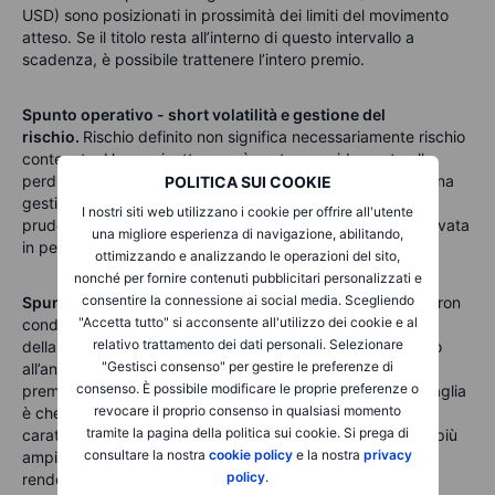
USD) sono posizionati in prossimità dei limiti del movimento
atteso. Se il titolo resta all’interno di questo intervallo a
scadenza, è possibile trattenere l’intero premio.
Spunto operativo - short volatilità e gestione del
rischio.
Rischio definito non significa necessariamente rischio
contenuto. Un gap inatteso può portare rapidamente alla
perdita massima. Per questo motivo, sono fondamentali una
POLITICA SUI COOKIE
gestione attiva della posizione e un dimensionamento
I nostri siti web utilizzano i cookie per offrire all'utente
prudente, soprattutto in presenza di volatilità implicita elevata
una migliore esperienza di navigazione, abilitando,
in periodo di utili.
ottimizzando e analizzando le operazioni del sito,
nonché per fornire contenuti pubblicitari personalizzati e
consentire la connessione ai social media. Scegliendo
Spunto operativo -
Alcuni operatori preferiscono aprire l’iron
"Accetta tutto" si acconsente all'utilizzo dei cookie e al
condor dopo la pubblicazione dei risultati, nelle prime fasi
relativo trattamento dei dati personali. Selezionare
della seduta successiva, per ridurre il rischio di gap legato
"Gestisci consenso" per gestire le preferenze di
all’annuncio, cercando comunque di catturare parte del
consenso. È possibile modificare le proprie preferenze o
premio residuo di volatilità implicita. Il rovescio della medaglia
revocare il proprio consenso in qualsiasi momento
è che i primi minuti di contrattazione sono spesso
tramite la pagina della politica sui cookie. Si prega di
caratterizzati da elevata volatilità, spread denaro-lettera più
consultare la nostra
cookie policy
e la nostra
privacy
ampi e prezzi in rapido movimento, elementi che possono
policy
.
rendere meno efficiente l’ingresso.