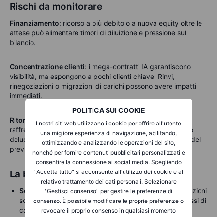
Rischi da monitorare
Finanziamento
: r
icorso a più debito o a nuova equity oltre le
attese può alimentare timori di diluizione e pressione sul
bilancio.
Concentrazione clienti
: i
mega-contratti IA garantiscono
visibilità, ma espongono a pochi clienti chiave. Rinvi,
rinegoziazioni o migrazioni di carichi possono avere impatti
immediati.
POLITICA SUI COOKIE
Ritorni
: i
data centre richiedono terreni, energia,
I nostri siti web utilizzano i cookie per offrire all'utente
raffreddamento, chip e tempo. Se prezzi o tassi di utilizzo
una migliore esperienza di navigazione, abilitando,
deludono, o se i chip diventano obsoleti più rapidamente del
ottimizzando e analizzando le operazioni del sito,
previsto, i ritorni futuri si comprimono.
nonché per fornire contenuti pubblicitari personalizzati e
consentire la connessione ai social media. Scegliendo
"Accetta tutto" si acconsente all'utilizzo dei cookie e al
La bussola per gli investitori
relativo trattamento dei dati personali. Selezionare
Separare domanda ed economia dell’attività
:
prenotazioni
"Gestisci consenso" per gestire le preferenze di
solide sono importanti, ma il valore lo determinano i flussi di
consenso. È possibile modificare le proprie preferenze o
cassa.
revocare il proprio consenso in qualsiasi momento