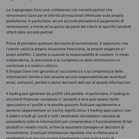
La Capogruppo Saxo può collaborare con società partner che
remunerano Saxo per le attività promozionali effettuate sulla propria
piattaforma. In particolare, alcuni accordi prevedono il pagamento di
retrocessioni, a fronte all'acquisto da parte dei clienti di specifici prodotti
offerti dalle società partner.
Prima di prendere qualsiasi decisione di investimento, è opportuno che
l'utente valuti la propria situazione finanziaria, le proprie esigenze e i
propri obiettivi. L'utente si assume la responsabilità di valutare, in modo
indipendente, la precisione e la completezza delle informazioni ivi
contenute e il relativo utilizzo.
Il Gruppo Saxo non garantisce l'accuratezza o la completezza delle
informazioni fornite e non assume alcuna responsabilità per eventuali
errori, omissioni, perdite o danni derivanti dall'uso di queste informazioni.
Il trading può generare sia profitti che perdite. In particolare, il trading su
strumenti finanziari complessi e i prodotti a leva può essere molto
speculativo e i profitti e le perdite possono fluttuare rapidamente e
pertanto rappresentare un rischio significativo. Il trading speculativo non
è adatto a tutti gli utenti e tutti i destinatari dovrebbero valutare se
possiedono tutte le informazioni per comprendere il funzionamento di tali
prodotti e i relativi rischi, al fine di assumere consapevoli decisioni di
investimento. Eventuali informazioni riportate che si riferiscano a
rendimenti non devono essere interpretate come indicazioni di