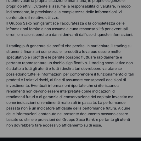
l'utente valuti la propria situazione finanziaria, le proprie esigenze e i
propri obiettivi. L'utente si assume la responsabilità di valutare, in modo
indipendente, la precisione e la completezza delle informazioni ivi
contenute e il relativo utilizzo.
Il Gruppo Saxo non garantisce l'accuratezza o la completezza delle
informazioni fornite e non assume alcuna responsabilità per eventuali
errori, omissioni, perdite o danni derivanti dall'uso di queste informazioni.
Il trading può generare sia profitti che perdite. In particolare, il trading su
strumenti finanziari complessi e i prodotti a leva può essere molto
speculativo e i profitti e le perdite possono fluttuare rapidamente e
pertanto rappresentare un rischio significativo. Il trading speculativo non
è adatto a tutti gli utenti e tutti i destinatari dovrebbero valutare se
possiedono tutte le informazioni per comprendere il funzionamento di tali
prodotti e i relativi rischi, al fine di assumere consapevoli decisioni di
investimento. Eventuali informazioni riportate che si riferiscano a
rendimenti non devono essere interpretate come indicazioni di
rendimenti futuri o di garanzia di conservazione del capitale investito ma
come indicazioni di rendimenti realizzati in passato. La performance
passata non è un indicatore affidabile della performance futura. Alcune
delle informazioni contenute nel presente documento possono essere
basate su stime e proiezioni del Gruppo Saxo Bank e pertanto gli utenti
non dovrebbero fare eccessivo affidamento su di esse.