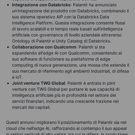
Integrazione
con Databricks
: Palantir ha annunciato
un'integrazione del prodotto con Databricks, combinando il
suo sistema operativo AIP con la Databricks Data
Intelligence Platform. Questa integrazione consente flussi
di lavoro scalabili e in tempo reale basati sull'intelligenza
artificiale con governance di livello aziendale attraverso
Ontology di Palantir e Unity Catalog di Databricks.
Collaborazione
con Qualcomm
: Palantir si sta
espandendo all'edge AI con Qualcomm, consentendo al
suo software di funzionare su piattaforme di edge
computing di nuova generazione, una mossa che estende il
suo mercato di riferimento agli ambienti industriali, di difesa
e IoT.
Joint venture
TWG Global
: Palantir è entrata in joint
venture con TWG Global per portare le sue capacità di
intelligenza artificiale più in profondità nel settore dei
servizi finanziari, indicando una crescente trazione nei
mercati dei capitali.
Questi annunci migliorano il posizionamento di Palantir sia nel
cloud che nell'edge AI, rafforzando al contempo il suo appeal
in settori verticali di alto valore, tra cui la difesa, la produzione