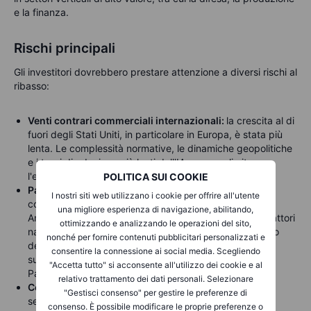
e la finanza.
Rischi principali
Gli investitori dovrebbero prestare attenzione a diversi rischi al
ribasso:
Venti contrari commerciali internazionali:
la
crescita al di
fuori degli Stati Uniti, in particolare in Europa, è stata più
lenta. Le complessità normative, le dinamiche geopolitiche
e i tassi di adozione più lenti dell'IA possono limitare
l'espansione a breve termine all'estero.
POLITICA SUI COOKIE
Panorama
competitivo
: Palantir deve affrontare la
I nostri siti web utilizzano i cookie per offrire all'utente
concorrenza di hyperscaler come Microsoft (Azure),
una migliore esperienza di navigazione, abilitando,
Amazon (AWS) e Google (Cloud/Vertex AI), nonché di attori
ottimizzando e analizzando le operazioni del sito,
nativi dei dati come Snowflake e Databricks. L'aumento
nonché per fornire contenuti pubblicitari personalizzati e
della pressione sui prezzi, sulle funzionalità o
consentire la connessione ai social media. Scegliendo
sull'integrazione può influire sulla azioni di mercato di
"Accetta tutto" si acconsente all'utilizzo dei cookie e al
Palantir.
relativo trattamento dei dati personali. Selezionare
Concentrazione
dei clienti
: i Contratti governativi,
"Gestisci consenso" per gestire le preferenze di
sebbene redditizi, sono intrinsecamente grumosi e
consenso. È possibile modificare le proprie preferenze o