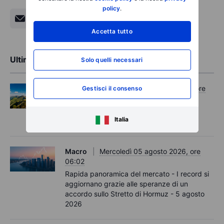
policy
.
Accetta tutto
Ultime analisi di mercato
Solo quelli necessari
Opzioni
Mercoledì 05 agosto 2026, ore
Gestisci il consenso
11:30
Options Brief - I record si estendono,
Italia
aumentano le coperture – 5 agosto 2026
Macro
Mercoledì 05 agosto 2026, ore
06:02
Rapida panoramica del mercato - I record si
aggiornano grazie alle speranze di un
accordo sullo Stretto di Hormuz - 5 agosto
2026