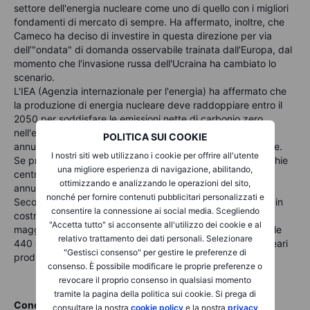
settore dell'energia nucleare come uno di quello con i migliori
fondamenti di mercato di sempre. Ha affermato, inoltre, che
Cameco ha deciso di investire in questa direzione per via
dell’"ondata" di domanda osservabile trainata dall'Europa, dal
momento che l'invasione russa dell'Ucraina ha cambiato lo
scenario.
L'IEA (Agenzia internazionale per l'energia) ha affermato che
la produzione di energia nucleare deve raddoppiare entro il
2050 per soddisfare le emissioni nette di carbonio zero
nell'economia globale. Questo significa una crescita
POLITICA SUI COOKIE
annualizzata del 2,5% nella produzione di energia nucleare.
I nostri siti web utilizzano i cookie per offrire all'utente
Se prendiamo in considerazione la sostituzione delle vecchie
una migliore esperienza di navigazione, abilitando,
centrali nucleari, è probabile che la crescita sia del 5-6%
ottimizzando e analizzando le operazioni del sito,
annualizzato nei prossimi 28 anni.
nonché per fornire contenuti pubblicitari personalizzati e
Secondo la World Nuclear Association, ci sono 55 reattori in
consentire la connessione ai social media. Scegliendo
costruzione (90 se si considerano i reattori pianificati) e la
"Accetta tutto" si acconsente all'utilizzo dei cookie e al
maggior parte di questi reattori costruiti in Asia integrano le
relativo trattamento dei dati personali. Selezionare
440 centrali nucleari esistenti. Quest'anno le centrali nucleari
"Gestisci consenso" per gestire le preferenze di
produrranno il 10% dell'elettricità mondiale.
consenso. È possibile modificare le proprie preferenze o
revocare il proprio consenso in qualsiasi momento
tramite la pagina della politica sui cookie. Si prega di
Condividi
consultare la nostra
cookie policy
e la nostra
privacy