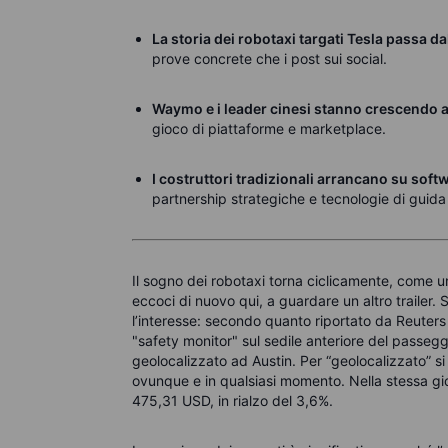
La storia dei robotaxi targati Tesla passa d
prove concrete che i post sui social.
Waymo e i leader cinesi stanno crescendo a
gioco di piattaforme e marketplace.
I costruttori tradizionali arrancano su softw
partnership strategiche e tecnologie di guida 
Il sogno dei robotaxi torna ciclicamente, come u
eccoci di nuovo qui, a guardare un altro trailer.
l’interesse: secondo quanto riportato da Reuters
"safety monitor" sul sedile anteriore del passegg
geolocalizzato ad Austin. Per “geolocalizzato” si
ovunque e in qualsiasi momento. Nella stessa gio
475,31 USD, in rialzo del 3,6%.