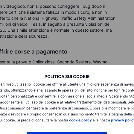
 un videogioco: non si possono correggere i bug dopo il
sere certi che il sistema fallisca in modo sicuro, e non in
ferito che la National Highway Traffic Safety Administration
lioni di veicoli Tesla, in seguito a presunte violazioni del
l FSD. Una simile attenzione è normale in questo settore, ma
ostrazione della sicurezza.
offrire corse a pagamento
esenta la prova più silenziosa. Secondo Reuters, Waymo –
botaxi commerciali attivi in varie grandi città statunitensi, e
 a pagamento ogni settimana.
POLITICA SUI COOKIE
i siti web utilizzano i cookie per offrire all'utente una migliore esperienza di navi
na strategia diversa: un’espansione graduale, città per
itando, ottimizzando e analizzando le operazioni del sito, nonché per fornire cont
a maggiore integrazione con le autorità regolatorie. Sempre
icitari personalizzati e consentire la connessione ai social media. Scegliendo "A
 – dispone di una flotta di oltre 1.000 veicoli completamente
i acconsente all'utilizzo dei cookie e al relativo trattamento dei dati personali. Se
1 milioni di corse a maggio 2025 e sta ora lavorando su
isci consenso" per gestire le preferenze di consenso. È possibile modificare le p
enze o revocare il proprio consenso in qualsiasi momento tramite la pagina della p
ui cookie. Si prega di consultare la nostra
cookie policy
e la nostra
privacy polic
tale. L’azienda non sviluppa più l’intelligenza di guida, ma
ione. Reuters riferisce che Uber e Baidu intendono lanciare