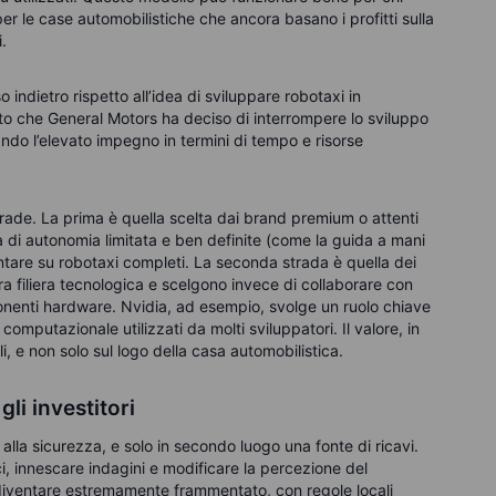
 per le case automobilistiche che ancora basano i profitti sulla
.
 indietro rispetto all’idea di sviluppare robotaxi in
o che General Motors ha deciso di interrompere lo sviluppo
tando l’elevato impegno in termini di tempo e risorse
strade. La prima è quella scelta dai brand premium o attenti
à di autonomia limitata e ben definite (come la guida a mani
untare su robotaxi completi. La seconda strada è quella dei
a filiera tecnologica e scelgono invece di collaborare con
mponenti hardware. Nvidia, ad esempio, svolge un ruolo chiave
mputazionale utilizzati da molti sviluppatori. Il valore, in
li, e non solo sul logo della casa automobilistica.
gli investitori
alla sicurezza, e solo in secondo luogo una fonte di ricavi.
ci, innescare indagini e modificare la percezione del
 diventare estremamente frammentato, con regole locali