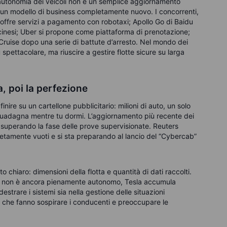
l’autonomia dei veicoli non è un semplice aggiornamento
i un modello di business completamente nuovo. I concorrenti,
 offre servizi a pagamento con robotaxi; Apollo Go di Baidu
cinesi; Uber si propone come piattaforma di prenotazione;
 Cruise dopo una serie di battute d’arresto. Nel mondo dei
spettacolare, ma riuscire a gestire flotte sicure su larga
a, poi la perfezione
ire su un cartellone pubblicitario: milioni di auto, un solo
o guadagna mentre tu dormi. L’aggiornamento più recente dei
 superando la fase delle prove supervisionate. Reuters
etamente vuoti e si sta preparando al lancio del “Cybercab”
o chiaro: dimensioni della flotta e quantità di dati raccolti.
SD) non è ancora pienamente autonomo, Tesla accumula
destrare i sistemi sia nella gestione delle situazioni
i che fanno sospirare i conducenti e preoccupare le