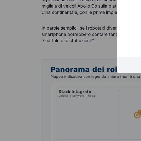
migliaia di veicoli Apollo Go sulla piattaforma Uber
Cina continentale, con le prime implementazioni 
In parole semplici: se i robotaxi diventeranno realt
smartphone potrebbero contare tanto quanto i s
“scaffale di distribuzione”.