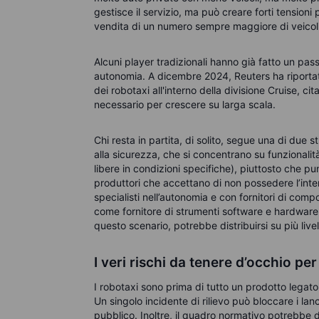
gestisce il servizio, ma può creare forti tensioni
vendita di un numero sempre maggiore di veicoli
Alcuni player tradizionali hanno già fatto un passo
autonomia. A dicembre 2024, Reuters ha riportat
dei robotaxi all'interno della divisione Cruise, ci
necessario per crescere su larga scala.
Chi resta in partita, di solito, segue una di due 
alla sicurezza, che si concentrano su funzionalit
libere in condizioni specifiche), piuttosto che p
produttori che accettano di non possedere l’inter
specialisti nell’autonomia e con fornitori di co
come fornitore di strumenti software e hardware co
questo scenario, potrebbe distribuirsi su più livel
I veri rischi da tenere d’occhio per 
I robotaxi sono prima di tutto un prodotto legato 
Un singolo incidente di rilievo può bloccare i lan
pubblico. Inoltre, il quadro normativo potrebbe