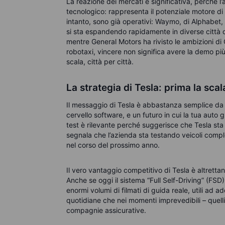
La reazione dei mercati è significativa, perché 
tecnologico: rappresenta il potenziale motore d
intanto, sono già operativi: Waymo, di Alphabet,
si sta espandendo rapidamente in diverse città 
mentre General Motors ha rivisto le ambizioni di
robotaxi, vincere non significa avere la demo più 
scala, città per città.
La strategia di Tesla: prima la scal
Il messaggio di Tesla è abbastanza semplice da fin
cervello software, e un futuro in cui la tua aut
test è rilevante perché suggerisce che Tesla sta
segnala che l’azienda sta testando veicoli compl
nel corso del prossimo anno.
Il vero vantaggio competitivo di Tesla è altrettant
Anche se oggi il sistema “Full Self-Driving” (F
enormi volumi di filmati di guida reale, utili ad ad
quotidiane che nei momenti imprevedibili – quell
compagnie assicurative.