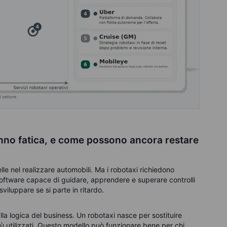
fanno fatica, e come possono ancora restare
lle nel realizzare automobili. Ma i robotaxi richiedono
software capace di guidare, apprendere e superare controlli
viluppare se si parte in ritardo.
la logica del business. Un robotaxi nasce per sostituire
ù utilizzati. Questo modello può funzionare bene per chi