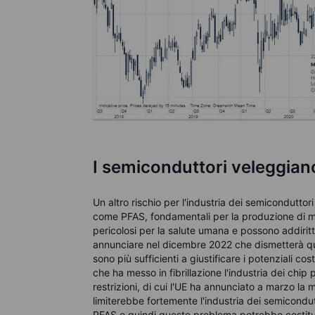
I semiconduttori veleggiano
Un altro rischio per l'industria dei semicondutt
come PFAS, fondamentali per la produzione di m
pericolosi per la salute umana e possono addiri
annunciare nel dicembre 2022 che dismetterà que
sono più sufficienti a giustificare i potenziali cos
che ha messo in fibrillazione l'industria dei chip 
restrizioni, di cui l'UE ha annunciato a marzo la
limiterebbe fortemente l'industria dei semicondutto
PFAS e quindi questo problema potrebbe costitui