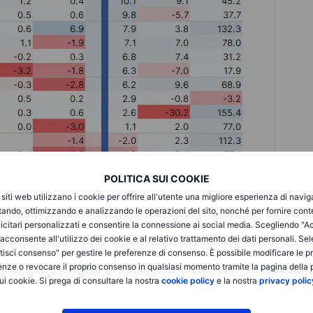
POLITICA SUI COOKIE
i siti web utilizzano i cookie per offrire all'utente una migliore esperienza di navi
itando, ottimizzando e analizzando le operazioni del sito, nonché per fornire cont
icitari personalizzati e consentire la connessione ai social media. Scegliendo "A
i acconsente all'utilizzo dei cookie e al relativo trattamento dei dati personali. Se
isci consenso" per gestire le preferenze di consenso. È possibile modificare le p
enze o revocare il proprio consenso in qualsiasi momento tramite la pagina della p
ni chip Micron evidenzia i rischi
ui cookie. Si prega di consultare la nostra
cookie policy
e la nostra
privacy polic