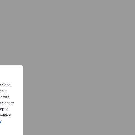
gazione,
enuti
ccetta
lezionare
roprie
olitica
y
.