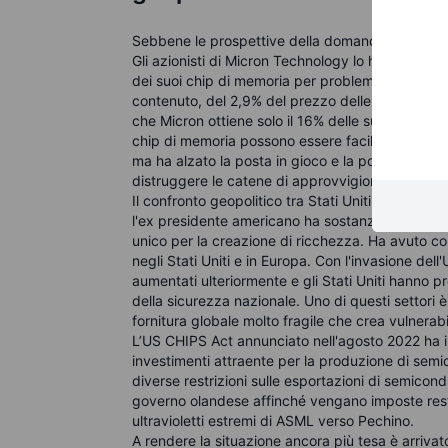
Sebbene le prospettive della domanda di semicon
Gli azionisti di Micron Technology lo hanno speri
dei suoi chip di memoria per problemi di sicurez
contenuto, del 2,9% del prezzo delle azioni: gli in
che Micron ottiene solo il 16% delle sue entrate
chip di memoria possono essere facilmente sostit
ma ha alzato la posta in gioco e la possibilità ch
distruggere le catene di approvvigionamento se 
Il confronto geopolitico tra Stati Uniti e Cina è 
l'ex presidente americano ha sostanzialmente af
unico per la creazione di ricchezza. Ha avuto c
negli Stati Uniti e in Europa. Con l'invasione dell'
aumentati ulteriormente e gli Stati Uniti hanno pr
della sicurezza nazionale. Uno di questi settori 
fornitura globale molto fragile che crea vulnerabili
L’US CHIPS Act annunciato nell'agosto 2022 ha il
investimenti attraente per la produzione di semic
diverse restrizioni sulle esportazioni di semicond
governo olandese affinché vengano imposte restri
ultravioletti estremi di ASML verso Pechino.
A rendere la situazione ancora più tesa è arrivato