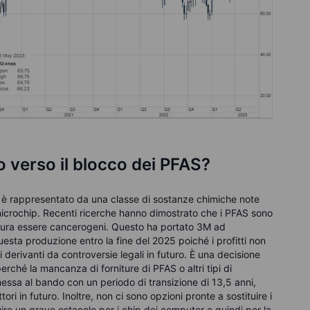
 verso il blocco dei PFAS
?
ori è rappresentato da una classe di sostanze chimiche note
icrochip. Recenti ricerche hanno dimostrato che i PFAS sono
ttura essere cancerogeni. Questo ha portato 3M ad
sta produzione entro la fine del 2025 poiché i profitti non
ti derivanti da controversie legali in futuro. È una decisione
perché la mancanza di forniture di PFAS o altri tipi di
 messa al bando con un periodo di transizione di 13,5 anni,
ri in futuro. Inoltre, non ci sono opzioni pronte a sostituire i
re un grave ostacolo per i chip dei computer e quindi per la