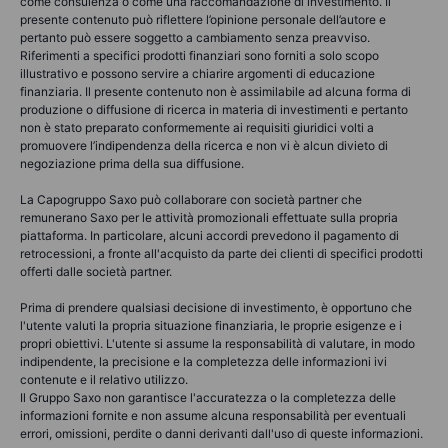
come consulenza o come una raccomandazione di investimento. Il
presente contenuto può riflettere l’opinione personale dell’autore e
pertanto può essere soggetto a cambiamento senza preavviso.
Riferimenti a specifici prodotti finanziari sono forniti a solo scopo
illustrativo e possono servire a chiarire argomenti di educazione
finanziaria. Il presente contenuto non è assimilabile ad alcuna forma di
produzione o diffusione di ricerca in materia di investimenti e pertanto
non è stato preparato conformemente ai requisiti giuridici volti a
promuovere l’indipendenza della ricerca e non vi è alcun divieto di
negoziazione prima della sua diffusione.
La Capogruppo Saxo può collaborare con società partner che
remunerano Saxo per le attività promozionali effettuate sulla propria
piattaforma. In particolare, alcuni accordi prevedono il pagamento di
retrocessioni, a fronte all'acquisto da parte dei clienti di specifici prodotti
offerti dalle società partner.
Prima di prendere qualsiasi decisione di investimento, è opportuno che
l'utente valuti la propria situazione finanziaria, le proprie esigenze e i
propri obiettivi. L'utente si assume la responsabilità di valutare, in modo
indipendente, la precisione e la completezza delle informazioni ivi
contenute e il relativo utilizzo.
Il Gruppo Saxo non garantisce l'accuratezza o la completezza delle
informazioni fornite e non assume alcuna responsabilità per eventuali
errori, omissioni, perdite o danni derivanti dall'uso di queste informazioni.