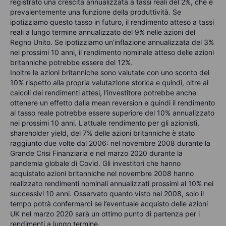
registrato una crescita annualizzata a tassi reali del 2%, che è
prevalentemente una funzione della produttività. Se
ipotizziamo questo tasso in futuro, il rendimento atteso a tassi
reali a lungo termine annualizzato del 9% nelle azioni del
Regno Unito. Se ipotizziamo un'inflazione annualizzata del 3%
nei prossimi 10 anni, il rendimento nominale atteso delle azioni
britanniche potrebbe essere del 12%.
Inoltre le azioni britanniche sono valutate con uno sconto del
10% rispetto alla propria valutazione storica e quindi, oltre ai
calcoli dei rendimenti attesi, l'investitore potrebbe anche
ottenere un effetto dalla mean reversion e quindi il rendimento
al tasso reale potrebbe essere superiore del 10% annualizzato
nei prossimi 10 anni. L'attuale rendimento per gli azionisti,
shareholder yield, del 7% delle azioni britanniche è stato
raggiunto due volte dal 2006: nel novembre 2008 durante la
Grande Crisi Finanziaria e nel marzo 2020 durante la
pandemia globale di Covid. Gli investitori che hanno
acquistato azioni britanniche nel novembre 2008 hanno
realizzato rendimenti nominali annualizzati prossimi al 10% nei
successivi 10 anni. Osservato quanto visto nel 2008, solo il
tempo potrà confermarci se l’eventuale acquisto delle azioni
UK nel marzo 2020 sarà un ottimo punto di partenza per i
rendimenti a lungo termine.