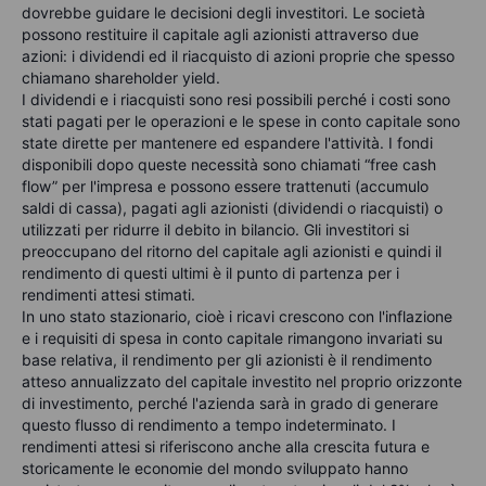
dovrebbe guidare le decisioni degli investitori. Le società
possono restituire il capitale agli azionisti attraverso due
azioni: i dividendi ed il riacquisto di azioni proprie che spesso
chiamano shareholder yield.
I dividendi e i riacquisti sono resi possibili perché i costi sono
stati pagati per le operazioni e le spese in conto capitale sono
state dirette per mantenere ed espandere l'attività. I fondi
disponibili dopo queste necessità sono chiamati “free cash
flow” per l'impresa e possono essere trattenuti (accumulo
saldi di cassa), pagati agli azionisti (dividendi o riacquisti) o
utilizzati per ridurre il debito in bilancio. Gli investitori si
preoccupano del ritorno del capitale agli azionisti e quindi il
rendimento di questi ultimi è il punto di partenza per i
rendimenti attesi stimati.
In uno stato stazionario, cioè i ricavi crescono con l'inflazione
e i requisiti di spesa in conto capitale rimangono invariati su
base relativa, il rendimento per gli azionisti è il rendimento
atteso annualizzato del capitale investito nel proprio orizzonte
di investimento, perché l'azienda sarà in grado di generare
questo flusso di rendimento a tempo indeterminato. I
rendimenti attesi si riferiscono anche alla crescita futura e
storicamente le economie del mondo sviluppato hanno