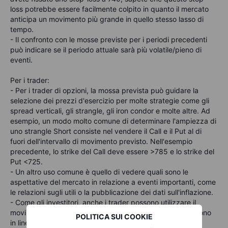
loss potrebbe essere facilmente colpito in quanto il mercato
anticipa un movimento più grande in quello stesso lasso di
tempo.
- Il confronto con le mosse previste per i periodi precedenti
può indicare se il periodo attuale sarà più volatile/pieno di
eventi.
Per i trader:
- Per i trader di opzioni, la mossa prevista può guidare la
selezione dei prezzi d'esercizio per molte strategie come gli
spread verticali, gli strangle, gli iron condor e molte altre. Ad
esempio, un modo molto comune di determinare l'ampiezza di
uno strangle Short consiste nel vendere il Call e il Put al di
fuori dell'intervallo di movimento previsto. Nell'esempio
precedente, lo strike del Call deve essere >785 e lo strike del
Put <725.
- Un altro uso comune è quello di vedere quali sono le
aspettative del mercato in relazione a eventi importanti, come
le relazioni sugli utili o la pubblicazione dei dati sull'inflazione.
- Come gli investitori, anche i trader possono utilizzare il
movimento previsto per verificare se le loro aspettative sono
POLITICA SUI COOKIE
in linea con quelle del mercato.