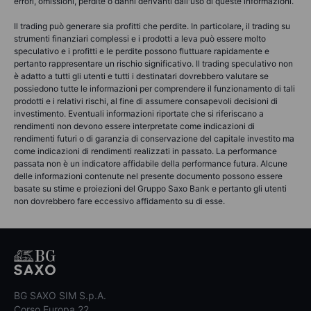
errori, omissioni, perdite o danni derivanti dall'uso di queste informazioni.
Il trading può generare sia profitti che perdite. In particolare, il trading su
strumenti finanziari complessi e i prodotti a leva può essere molto
speculativo e i profitti e le perdite possono fluttuare rapidamente e
pertanto rappresentare un rischio significativo. Il trading speculativo non
è adatto a tutti gli utenti e tutti i destinatari dovrebbero valutare se
possiedono tutte le informazioni per comprendere il funzionamento di tali
prodotti e i relativi rischi, al fine di assumere consapevoli decisioni di
investimento. Eventuali informazioni riportate che si riferiscano a
rendimenti non devono essere interpretate come indicazioni di
rendimenti futuri o di garanzia di conservazione del capitale investito ma
come indicazioni di rendimenti realizzati in passato. La performance
passata non è un indicatore affidabile della performance futura. Alcune
delle informazioni contenute nel presente documento possono essere
basate su stime e proiezioni del Gruppo Saxo Bank e pertanto gli utenti
non dovrebbero fare eccessivo affidamento su di esse.
BG SAXO SIM S.p.A.
Corso Europa 22