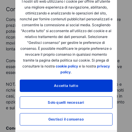
I nostri siti web utilizzano i cookie per offrire all'utente
una migliore esperienza di navigazione, abilitando,
Conclusione
ottimizzando e analizzando le operazioni del sito,
nonché per fornire contenuti pubblicitari personalizzati e
Comprendere il movimento previsto di un'azione può fornire
consentire la connessione ai social media. Scegliendo
preziose indicazioni sulle aspettative del mercato e sulle
"Accetta tutto" si acconsente all'utilizzo dei cookie e al
potenziali fluttuazioni dei prezzi. Tuttavia, è importante
relativo trattamento dei dati personali. Selezionare
ricordare che la mossa prevista è solo un'aspettativa. Il
"Gestisci consenso" per gestire le preferenze di
movimento effettivo dei prezzi può talvolta essere molto
consenso. È possibile modificare le proprie preferenze o
lontano da quello previsto, soprattutto nei mercati volatili.
revocare il proprio consenso in qualsiasi momento
tramite la pagina della politica sui cookie. Si prega di
Come per qualsiasi altro strumento, la mossa prevista deve
consultare la nostra
cookie policy
e la nostra
privacy
essere utilizzata insieme ad altri metodi di analisi e non deve
policy
.
essere considerata isolatamente.
NOTA: Le opzioni sono prodotti complessi e ad alto rischio e
Accetta tutto
richiedono conoscenza, esperienza di investimento e, in molti
casi, un'elevata accettazione del rischio. Prima di investire in
opzioni, è necessario essere ben informarti sul funzionamento
Solo quelli necessari
e sui rischi di tali prodotti.
Gestisci il consenso
Condividi