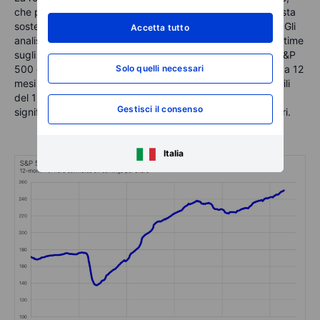
che potenzialmente può continuare per il resto dell'anno, sta
sostenendo la crescita dei ricavi e degli utili delle società. Gli
Accetta tutto
analisti sell-side hanno costantemente aumentato le loro stime
sugli utili quest'anno, con la stima dell'EPS a 12 mesi sull'S&P
500 ora a 250 dollari per azione, rispetto all'EPS effettivo a 12
Solo quelli necessari
mesi di 223 dollari, che riflette la crescita prevista degli utili
del 12% nel prossimo anno. La stima prospettica sugli utili
Gestisci il consenso
significa che l'S&P 500 è valutato a 20,2 volte gli utili futuri.
Italia