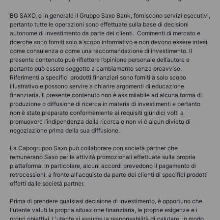
BG SAXO, e in generale il Gruppo Saxo Bank, forniscono servizi esecutivi,
pertanto tutte le operazioni sono effettuate sulla base di decisioni
autonome di investimento da parte dei clienti. Commenti di mercato e
ricerche sono forniti solo a scopo informativo e non devono essere intesi
come consulenza o come una raccomandazione di investimento. Il
presente contenuto può riflettere l’opinione personale dell’autore e
pertanto può essere soggetto a cambiamento senza preavviso.
Riferimenti a specifici prodotti finanziari sono forniti a solo scopo
illustrativo e possono servire a chiarire argomenti di educazione
finanziaria. Il presente contenuto non è assimilabile ad alcuna forma di
produzione o diffusione di ricerca in materia di investimenti e pertanto
non è stato preparato conformemente ai requisiti giuridici volti a
promuovere l’indipendenza della ricerca e non vi è alcun divieto di
negoziazione prima della sua diffusione.
La Capogruppo Saxo può collaborare con società partner che
remunerano Saxo per le attività promozionali effettuate sulla propria
piattaforma. In particolare, alcuni accordi prevedono il pagamento di
retrocessioni, a fronte all'acquisto da parte dei clienti di specifici prodotti
offerti dalle società partner.
Prima di prendere qualsiasi decisione di investimento, è opportuno che
l'utente valuti la propria situazione finanziaria, le proprie esigenze e i
propri obiettivi. L'utente si assume la responsabilità di valutare, in modo