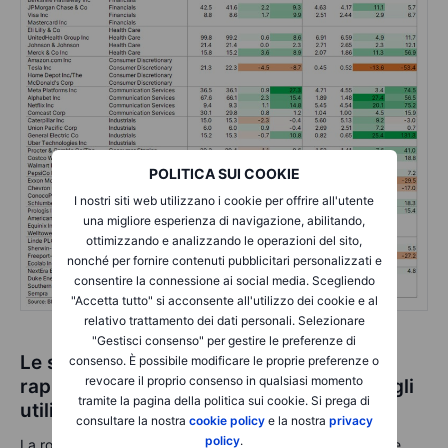
POLITICA SUI COOKIE
I nostri siti web utilizzano i cookie per offrire all'utente
una migliore esperienza di navigazione, abilitando,
ottimizzando e analizzando le operazioni del sito,
nonché per fornire contenuti pubblicitari personalizzati e
consentire la connessione ai social media. Scegliendo
"Accetta tutto" si acconsente all'utilizzo dei cookie e al
relativo trattamento dei dati personali. Selezionare
"Gestisci consenso" per gestire le preferenze di
Le stime sugli utili stanno aumentando
consenso. È possibile modificare le proprie preferenze o
revocare il proprio consenso in qualsiasi momento
rapidamente, riflettendo una crescita degli
tramite la pagina della politica sui cookie. Si prega di
utili del 12%
consultare la nostra
cookie policy
e la nostra
privacy
policy
.
La robusta crescita sottostante dell'economia statunitense,