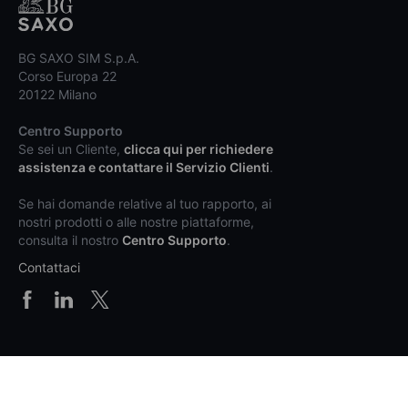
BG SAXO SIM S.p.A.
Corso Europa 22
20122 Milano
Centro Supporto
Se sei un Cliente,
clicca qui per richiedere
assistenza e contattare il Servizio Clienti
.
Se hai domande relative al tuo rapporto, ai
nostri prodotti o alle nostre piattaforme,
consulta il nostro
Centro Supporto
.
Contattaci
Prodotti e prezzi