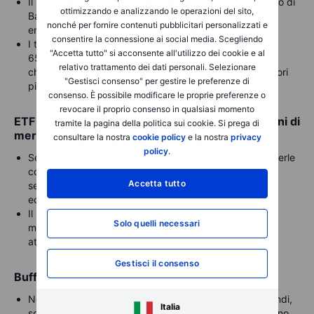
Il massiccio taglio di Citigroup (-73%) e il continuo taglio di
ottimizzando e analizzando le operazioni del sito,
Bank of America (-14,7%) evidenziano il calo del suo
nonché per fornire contenuti pubblicitari personalizzati e
entusiasmo per le grandi banche.
consentire la connessione ai social media. Scegliendo
I titoli finanziari e tecnologici rappresentano ancora il
"Accetta tutto" si acconsente all'utilizzo dei cookie e al
65,68% del portafoglio di Berkshire, ma Buffett sta
relativo trattamento dei dati personali. Selezionare
chiaramente riducendo la sua esposizione sugli operatori
"Gestisci consenso" per gestire le preferenze di
più deboli.
consenso. È possibile modificare le proprie preferenze o
revocare il proprio consenso in qualsiasi momento
ETF S&P 500 liquidità: un segnale sulle valutazioni di
tramite la pagina della politica sui cookie. Si prega di
mercato?
consultare la nostra
cookie policy
e la nostra
privacy
policy
.
Sebbene le posizioni SPY e VOO fossero piccole, venderle
completamente potrebbe riflettere l'opinione di Buffett
Accetta tutto
secondo cui le valutazioni del mercato generale sono
eccessive.
Il rapporto P/E dell'S&P 500 è ben al di sopra della sua
Solo quelli necessari
media storica, il che lo rende probabilmente meno
attraente rispetto ai singoli titoli selezionati.
Gestisci il consenso
Buffett ama ancora le azioni con dividendi
Nove delle sue prime 10 partecipazioni pagano dividendi,
Italia
sottolineando la sua attenzione alle attività che generano