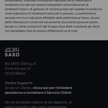
investimento. Eventuali informazioni riportate che si riferiscano a
rendimenti non devono essere interpretate come indicazioni di
rendimenti futuri o di garanzia di conservazione del capitale investito ma
come indicazioni di rendimenti realizzati in passato. La performance
passata non è un indicatore affidabile della performance futura. Alcune
delle informazioni contenute nel presente documento possono essere
basate su stime e proiezioni del Gruppo Saxo Bank e pertanto gli utenti
non dovrebbero fare eccessivo affidamento su di esse.
BG SAXO SIM S.p.A.
Corso Europa 22
20122 Milano
Centro Supporto
Se sei un Cliente,
clicca qui per richiedere
assistenza e contattare il Servizio Clienti
.
Se hai domande relative al tuo rapporto, ai
nostri prodotti o alle nostre piattaforme,