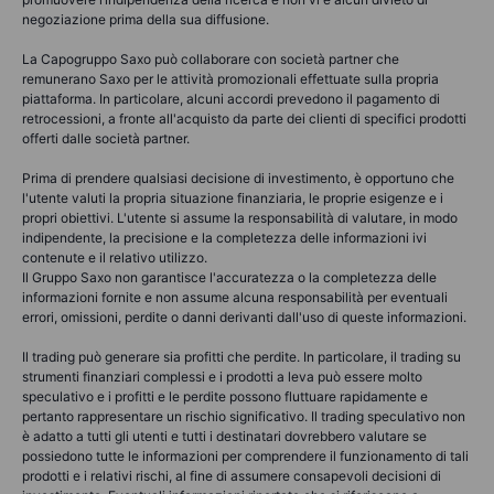
negoziazione prima della sua diffusione.
La Capogruppo Saxo può collaborare con società partner che
remunerano Saxo per le attività promozionali effettuate sulla propria
piattaforma. In particolare, alcuni accordi prevedono il pagamento di
retrocessioni, a fronte all'acquisto da parte dei clienti di specifici prodotti
offerti dalle società partner.
Prima di prendere qualsiasi decisione di investimento, è opportuno che
l'utente valuti la propria situazione finanziaria, le proprie esigenze e i
propri obiettivi. L'utente si assume la responsabilità di valutare, in modo
indipendente, la precisione e la completezza delle informazioni ivi
contenute e il relativo utilizzo.
Il Gruppo Saxo non garantisce l'accuratezza o la completezza delle
informazioni fornite e non assume alcuna responsabilità per eventuali
errori, omissioni, perdite o danni derivanti dall'uso di queste informazioni.
Il trading può generare sia profitti che perdite. In particolare, il trading su
strumenti finanziari complessi e i prodotti a leva può essere molto
speculativo e i profitti e le perdite possono fluttuare rapidamente e
pertanto rappresentare un rischio significativo. Il trading speculativo non
è adatto a tutti gli utenti e tutti i destinatari dovrebbero valutare se
possiedono tutte le informazioni per comprendere il funzionamento di tali
prodotti e i relativi rischi, al fine di assumere consapevoli decisioni di