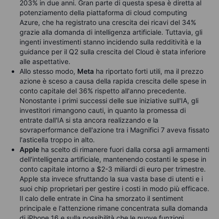
203% in due anni. Gran parte di questa spesa è diretta al
potenziamento della piattaforma di cloud computing
Azure, che ha registrato una crescita dei ricavi del 34%
grazie alla domanda di intelligenza artificiale. Tuttavia, gli
ingenti investimenti stanno incidendo sulla redditività e la
guidance per il Q2 sulla crescita del Cloud è stata inferiore
alle aspettative.
Allo stesso modo,
Meta
ha riportato forti utili, ma il prezzo
azione è sceso a causa della rapida crescita delle spese in
conto capitale del 36% rispetto all'anno precedente.
Nonostante i primi successi delle sue iniziative sull'IA, gli
investitori rimangono cauti, in quanto la promessa di
entrate dall'IA si sta ancora realizzando e la
sovraperformance dell'azione tra i Magnifici 7 aveva fissato
l'asticella troppo in alto.
Apple
ha scelto di rimanere fuori dalla corsa agli armamenti
dell'intelligenza artificiale, mantenendo costanti le spese in
conto capitale intorno a $2-3 miliardi di euro per trimestre.
Apple sta invece sfruttando la sua vasta base di utenti e i
suoi chip proprietari per gestire i costi in modo più efficace.
Il calo delle entrate in Cina ha smorzato il sentiment
principale e l'attenzione rimane concentrata sulla domanda
di iPhone 16 e sulla possibilità che le nuove funzioni