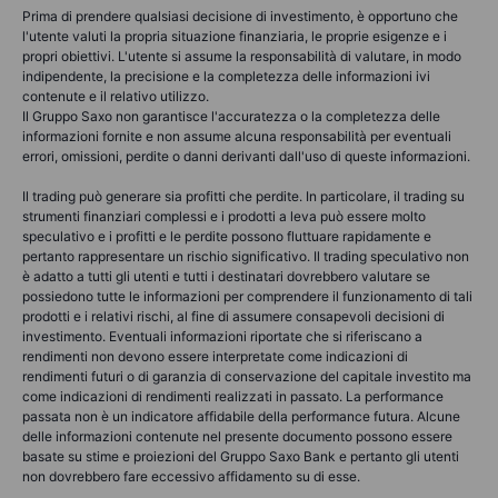
Prima di prendere qualsiasi decisione di investimento, è opportuno che
l'utente valuti la propria situazione finanziaria, le proprie esigenze e i
propri obiettivi. L'utente si assume la responsabilità di valutare, in modo
indipendente, la precisione e la completezza delle informazioni ivi
contenute e il relativo utilizzo.
Il Gruppo Saxo non garantisce l'accuratezza o la completezza delle
informazioni fornite e non assume alcuna responsabilità per eventuali
errori, omissioni, perdite o danni derivanti dall'uso di queste informazioni.
Il trading può generare sia profitti che perdite. In particolare, il trading su
strumenti finanziari complessi e i prodotti a leva può essere molto
speculativo e i profitti e le perdite possono fluttuare rapidamente e
pertanto rappresentare un rischio significativo. Il trading speculativo non
è adatto a tutti gli utenti e tutti i destinatari dovrebbero valutare se
possiedono tutte le informazioni per comprendere il funzionamento di tali
prodotti e i relativi rischi, al fine di assumere consapevoli decisioni di
investimento. Eventuali informazioni riportate che si riferiscano a
rendimenti non devono essere interpretate come indicazioni di
rendimenti futuri o di garanzia di conservazione del capitale investito ma
come indicazioni di rendimenti realizzati in passato. La performance
passata non è un indicatore affidabile della performance futura. Alcune
delle informazioni contenute nel presente documento possono essere
basate su stime e proiezioni del Gruppo Saxo Bank e pertanto gli utenti
non dovrebbero fare eccessivo affidamento su di esse.