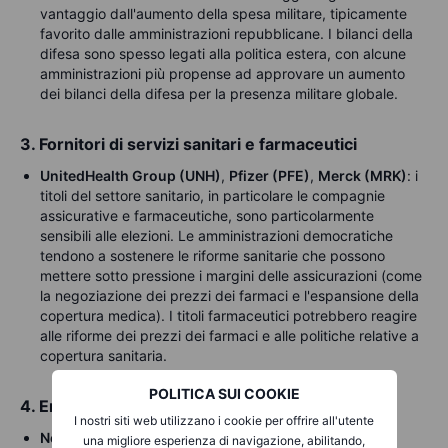
vantaggio dall'aumento della spesa militare, tipicamente
favorito dalle amministrazioni repubblicane. I bilanci della
difesa sono spesso legati alla politica estera, con alcune
amministrazioni più propense ad approvare un aumento
dei bilanci della difesa per la presenza militare globale.
3. Fornitori di servizi sanitari e farmaceutici
UnitedHealth Group (UNH)
,
Pfizer (PFE)
,
Merck (MRK)
: i
titoli del settore sanitario, in particolare le compagnie
assicurative e farmaceutiche, sono particolarmente
sensibili alle elezioni. Le amministrazioni democratiche
tendono a sostenere le riforme sanitarie che possono
mettere sotto pressione i margini delle assicurazioni (come
la negoziazione dei prezzi dei farmaci e l'espansione della
copertura medica). I titoli farmaceutici potrebbero reagire
alle riforme dei prezzi dei farmaci e alle politiche relative a
copertura sanitaria.
POLITICA SUI COOKIE
4. Energia rinnovabile
I nostri siti web utilizzano i cookie per offrire all'utente
NextEra Energy (NEE)
,
First Solar (FSLR)
,
Enphase
una migliore esperienza di navigazione, abilitando,