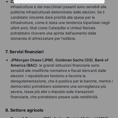
Caterpillar (CAT)
,
United Rentals (URI)
: i titoli delle
infrastrutture e dei macchinari pesanti sono sensibili alle
politiche infrastrutturali determinate dalle elezioni. Se il
candidato vincente darà priorità alla spesa per le
infrastrutture, come è stata una tendenza bipartisan negli
ultimi anni, titoli come Caterpillar e United Rentals
potrebbero ricevere una spinta dall'aumento della
domanda di attrezzature per l'edilizia.
7. Servizi finanziari
JPMorgan Chase (JPM)
,
Goldman Sachs (GS)
,
Bank of
America (BAC)
: le grandi istituzioni finanziarie sono
sensibili alle modifiche normative e fiscali derivanti dalle
elezioni. I repubblicani tendono a favorire la
deregolamentazione, che è positiva per le banche, mentre i
democratici potrebbero sostenere una sorveglianza più
severa, tasse più alte o imposte sulle transazioni
finanziarie, che potrebbero pesare sulla redditività.
8. Settore agricolo