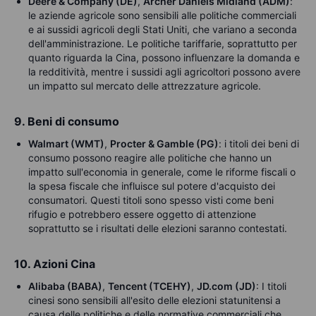
Deere & Company (DE)
,
Archer Daniels Midland (ADM)
:
le aziende agricole sono sensibili alle politiche commerciali
e ai sussidi agricoli degli Stati Uniti, che variano a seconda
dell'amministrazione. Le politiche tariffarie, soprattutto per
quanto riguarda la Cina, possono influenzare la domanda e
la redditività, mentre i sussidi agli agricoltori possono avere
un impatto sul mercato delle attrezzature agricole.
9. Beni di consumo
Walmart (WMT)
,
Procter & Gamble (PG)
: i titoli dei beni di
consumo possono reagire alle politiche che hanno un
impatto sull'economia in generale, come le riforme fiscali o
la spesa fiscale che influisce sul potere d'acquisto dei
consumatori. Questi titoli sono spesso visti come beni
rifugio e potrebbero essere oggetto di attenzione
soprattutto se i risultati delle elezioni saranno contestati.
10. Azioni Cina
Alibaba (BABA)
,
Tencent (TCEHY)
,
JD.com (JD)
: I titoli
cinesi sono sensibili all'esito delle elezioni statunitensi a
causa delle politiche e delle normative commerciali che