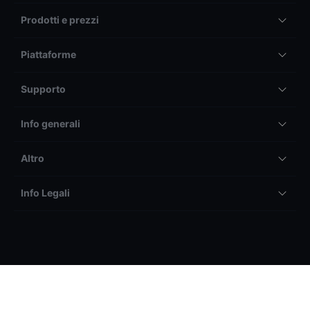
Prodotti e prezzi
Piattaforme
Supporto
Info generali
Altro
Info Legali
Il trading tramite BG SAXO SIM S.p.a. può generare sia
profitti, sia perdite. In particolare, il trading su prodotti a