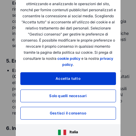
Energy (ENPH)
: le aziende del settore delle energie
ottimizzando e analizzando le operazioni del sito,
rinnovabili e delle tecnologie pulite sono tipicamente
nonché per fornire contenuti pubblicitari personalizzati e
sensibili alle vittorie democratiche, che di solito
consentire la connessione ai social media. Scegliendo
comportano incentivi per le iniziative in materia di energia
"Accetta tutto" si acconsente all'utilizzo dei cookie e al
pulita e clima. Questo può portare a un aumento degli
relativo trattamento dei dati personali. Selezionare
investimenti e dei sussidi per le infrastrutture solari, eoliche
"Gestisci consenso" per gestire le preferenze di
e per i veicoli elettrici, a vantaggio delle aziende di questi
consenso. È possibile modificare le proprie preferenze o
settori.
revocare il proprio consenso in qualsiasi momento
tramite la pagina della politica sui cookie. Si prega di
consultare la nostra
cookie policy
e la nostra
privacy
5. Energia tradizionale (petrolio e gas)
policy
.
Exxon Mobil (XOM)
,
Chevron (CVX)
,
ConocoPhillips
(COP)
: i giganti del petrolio e del gas rispondono ai risultati
Accetta tutto
elettorali, in quanto i repubblicani tendono a favorire le
politiche di sostegno alla produzione di combustibili fossili
(riduzione delle normative, incentivi alla trivellazione). Al
Solo quelli necessari
contrario, i Democratici potrebbero imporre restrizioni o
concentrarsi sulle energie rinnovabili, incidendo sulla
redditività delle aziende energetiche tradizionali.
Gestisci il consenso
6. Infrastrutture e costruzioni
Italia