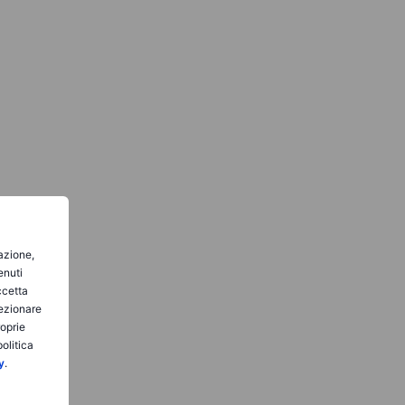
gazione,
enuti
ccetta
lezionare
roprie
olitica
y
.