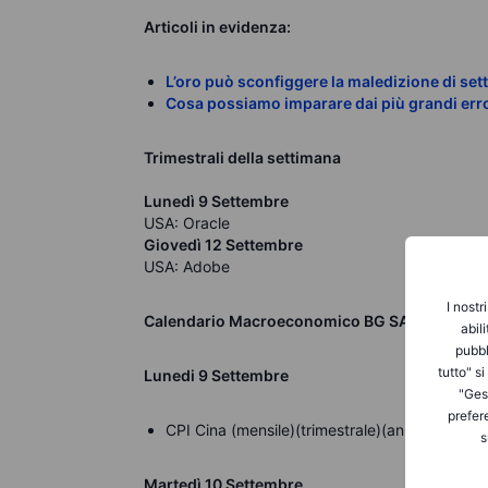
Articoli in evidenza:
L’oro può sconfiggere la maledizione di se
Cosa possiamo imparare dai più grandi erro
Trimestrali della settimana
Lunedì 9 Settembre
USA: Oracle
Giovedì 12 Settembre
USA: Adobe
I nostr
Calendario Macroeconomico BG SAXO
abil
pubbl
tutto" s
Lunedi 9 Settembre
"Gest
prefer
CPI Cina (mensile)(trimestrale)(annuale) – (0
s
Martedì 10 Settembre