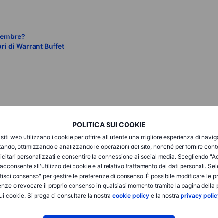
ttembre?
ri di Warrant Buffet
POLITICA SUI COOKIE
i siti web utilizzano i cookie per offrire all'utente una migliore esperienza di navi
itando, ottimizzando e analizzando le operazioni del sito, nonché per fornire cont
icitari personalizzati e consentire la connessione ai social media. Scegliendo "A
i acconsente all'utilizzo dei cookie e al relativo trattamento dei dati personali. Se
isci consenso" per gestire le preferenze di consenso. È possibile modificare le p
enze o revocare il proprio consenso in qualsiasi momento tramite la pagina della p
3:30)
ui cookie. Si prega di consultare la nostra
cookie policy
e la nostra
privacy polic