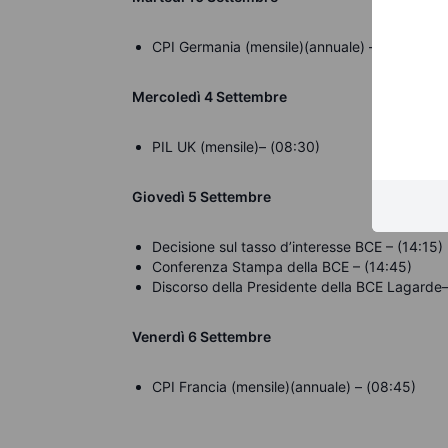
CPI Germania (mensile)(annuale) – (08:00)
Mercoledì 4 Settembre
PIL UK (mensile)– (08:30)
Giovedì 5 Settembre
Decisione sul tasso d’interesse BCE – (14:15)
Conferenza Stampa della BCE – (14:45)
Discorso della Presidente della BCE Lagarde–
Venerdì 6 Settembre
CPI Francia (mensile)(annuale) – (08:45)