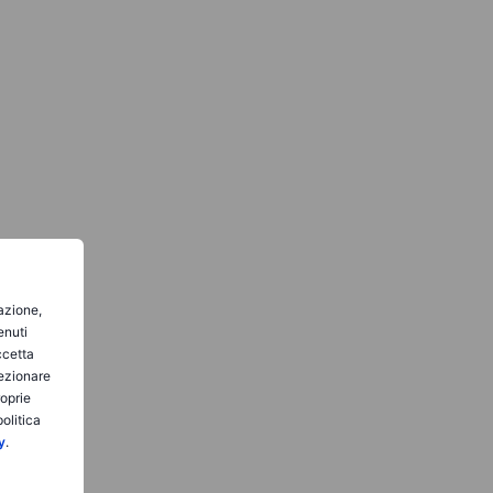
gazione,
enuti
ccetta
lezionare
roprie
olitica
y
.