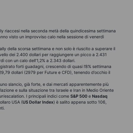
ally riaccesi nella seconda metà della quindicesima settimana
hanno visto un improvviso calo nella sessione di venerdì
ally della scorsa settimana e non solo è riuscito a superare il
 livello dei 2.400 dollari per raggiungere un picco a 2.431
rdì con un calo dell’1,2% a 2.343 dollari.
gistrato forti guadagni, crescendo di quasi l’8% settimana
29,79 dollari (2979 per Future e CFD), tenendo d’occhio il
a uno slancio, già forte, e dai mercati apparentemente più
nflazione e sulla situazione tra Israele e Iran in Medio Oriente
n’escalation. I principali indici come
S&P 500
e
Nasdaq
dollaro USA (
US Dollar Index
) è salito appena sotto 106,
ti.