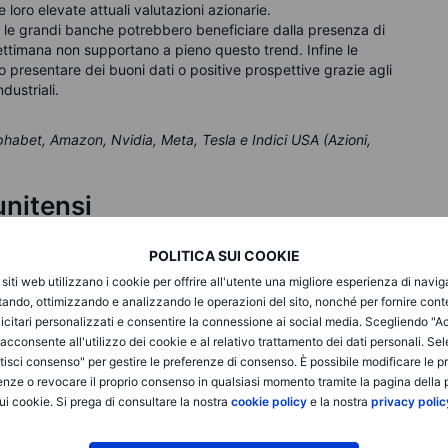
loro elevate attuali valutazioni azionarie.
e le grandi banche potrebbero beneficiare dalla presenza di
 settimana non supportano a pieno questo trend. Infine le
 presentare dei buoni dati o positive prospettive grazie agli
ndustriali.
phabet, Amazon, Nvidia, Meta, Tesla e Indici USA (Azioni,
unitensi
POLITICA SUI COOKIE
i siti web utilizzano i cookie per offrire all'utente una migliore esperienza di navi
itando, ottimizzando e analizzando le operazioni del sito, nonché per fornire cont
icitari personalizzati e consentire la connessione ai social media. Scegliendo "A
i acconsente all'utilizzo dei cookie e al relativo trattamento dei dati personali. Se
ne degli utili di
JP Morgan Chase
,
Wells Fargo
e
Citigroup
isci consenso" per gestire le preferenze di consenso. È possibile modificare le p
rali.
enze o revocare il proprio consenso in qualsiasi momento tramite la pagina della p
battuto le attese, con il dato a 42,55 miliardi di dollari
ui cookie. Si prega di consultare la nostra
cookie policy
e la nostra
privacy polic
ing per share) di 4,44$. I ricavi delle vendite e del
 Interest Income) diminuisce del 4% su base trimestrale, in