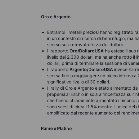
Oro e Argento
Entrambi i metalli preziosi hanno registrato r
in un contesto di ricerca di beni rifugio, ma 
scorso sulla ritrovata forza del dollaro.
Il rapporto
Oro/DollaroUSA
ha esteso il suo r
livello dei 2.300 dollari, ma ha anche rotto il
dollari, prima di terminare la sessione di vene
Il rapporto
Argento/DollaroUSA
invece ha re
scorsa fino a raggiungere un picco intorno a 
significativo livello di 30 dollari.
Il rally di Oro e Argento è stato alimentato d
propensi al rischio in scia all’incertezza sull’i
che hanno chiaramente alimentato i timori di u
sono scesi di circa l’1,5% mentre l’indice del 
amplificato dal recente aumento dei rendimen
Rame e Platino