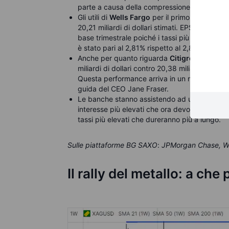
parte a causa della compressione dei margini 
Gli utili di
Wells Fargo
per il primo trimestre su
20,21 miliardi di dollari stimati. EPS a 1,20 dol
base trimestrale poiché i tassi più alti hanno i
è stato pari al 2,81% rispetto al 2,84% stimato
Anche per quanto riguarda
Citigroup
nel prim
miliardi di dollari contro 20,38 miliardi di dolla
Questa performance arriva in un momento in c
guida del CEO Jane Fraser.
Le banche stanno assistendo ad un calo del loro
interesse più elevati che ora devono offrire a
tassi più elevati che dureranno più a lungo.
Sulle piattaforme BG SAXO
:
JPMorgan Chase, Wel
Il rally del metallo: a ch