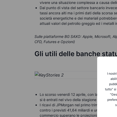
vivere una situazione complessa a causa delle 
Dal punto di vista del settore bancario invec
tassi ancora alti ma i primi dati della scorsa
società energetiche e dei materiali potrebbero
attuali valori del petrolio greggio ed i metalli i
Sulle piattaforme BG SAXO: Apple, Microsoft, Al
CFD, Futures e Opzioni)
Gli utili delle banche stat
I nostr
abil
pubbl
tutto" s
Lo scorso venerdì 12 aprile, con la pubblicazio
"Gest
si è entrati nel vivo della stagione delle trimest
prefer
I ricavi di JPMorgan nel primo trimestre hanno 
s
contro i previsti 41,64 miliardi e un EPS (earn
commercio superano le proiezioni. Il NII (Net