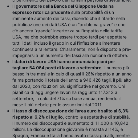
Il
governatore della Banca del Giappone Ueda ha
espresso retorica prudente
sulla probabilità di un
imminente aumento dei tassi, dicendo che il ritardo nella
pubblicazione dei dati USA è un “problema grave” e che
c'è ancora “grande” incertezza sull'impatto delle tariffe
USA, ma che potrebbe essere troppo tardi per aspettare
tutti i dati, incluso il grado in cui l'inflazione alimentare
continuerà a rallentare. Chiaramente, non è disposto a pre-
impegnarsi a un aumento dei tassi alla riunione di ottobre.
I datori di lavoro USA hanno annunciato piani per
tagliare 54.064 posti di lavoro a settembre,
il numero più
basso in tre mesi e in calo di quasi il 26% rispetto a un anno
fa ma portando il totale dell'anno a 946.426 tagli, il più alto
dal 2020, con riduzioni più significative nel governo. Chi
pianifica di aggiungere lavori ha raggiunto 117.313 a
settembre, in calo del 71% su base annua, rendendo il
mese il più debole per le assunzioni dal 2011.
Il tasso di disoccupazione dell'area euro è salito al 6,3%
rispetto al 6,2% di luglio
, contro le aspettative di stabilità.
Il numero dei disoccupati è aumentato di 11.000 a 10,842
milioni. La disoccupazione giovanile è rimasta al 14%, e
Spagna, Francia e Italia hanno avuto i tassi più alti, mentre