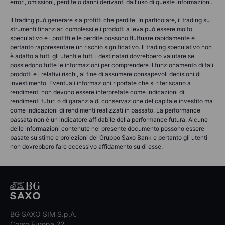
errori, omissioni, perdite o danni derivanti dall'uso di queste informazioni.
Il trading può generare sia profitti che perdite. In particolare, il trading su
strumenti finanziari complessi e i prodotti a leva può essere molto
speculativo e i profitti e le perdite possono fluttuare rapidamente e
pertanto rappresentare un rischio significativo. Il trading speculativo non
è adatto a tutti gli utenti e tutti i destinatari dovrebbero valutare se
possiedono tutte le informazioni per comprendere il funzionamento di tali
prodotti e i relativi rischi, al fine di assumere consapevoli decisioni di
investimento. Eventuali informazioni riportate che si riferiscano a
rendimenti non devono essere interpretate come indicazioni di
rendimenti futuri o di garanzia di conservazione del capitale investito ma
come indicazioni di rendimenti realizzati in passato. La performance
passata non è un indicatore affidabile della performance futura. Alcune
delle informazioni contenute nel presente documento possono essere
basate su stime e proiezioni del Gruppo Saxo Bank e pertanto gli utenti
non dovrebbero fare eccessivo affidamento su di esse.
BG SAXO SIM S.p.A.
Corso Europa 22