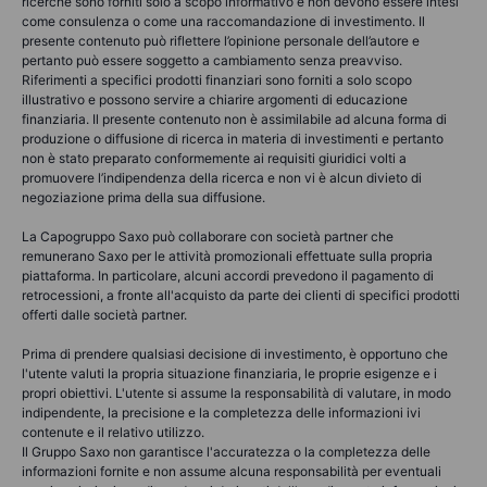
ricerche sono forniti solo a scopo informativo e non devono essere intesi
come consulenza o come una raccomandazione di investimento. Il
presente contenuto può riflettere l’opinione personale dell’autore e
pertanto può essere soggetto a cambiamento senza preavviso.
Riferimenti a specifici prodotti finanziari sono forniti a solo scopo
illustrativo e possono servire a chiarire argomenti di educazione
finanziaria. Il presente contenuto non è assimilabile ad alcuna forma di
produzione o diffusione di ricerca in materia di investimenti e pertanto
non è stato preparato conformemente ai requisiti giuridici volti a
promuovere l’indipendenza della ricerca e non vi è alcun divieto di
negoziazione prima della sua diffusione.
La Capogruppo Saxo può collaborare con società partner che
remunerano Saxo per le attività promozionali effettuate sulla propria
piattaforma. In particolare, alcuni accordi prevedono il pagamento di
retrocessioni, a fronte all'acquisto da parte dei clienti di specifici prodotti
offerti dalle società partner.
Prima di prendere qualsiasi decisione di investimento, è opportuno che
l'utente valuti la propria situazione finanziaria, le proprie esigenze e i
propri obiettivi. L'utente si assume la responsabilità di valutare, in modo
indipendente, la precisione e la completezza delle informazioni ivi
contenute e il relativo utilizzo.
Il Gruppo Saxo non garantisce l'accuratezza o la completezza delle
informazioni fornite e non assume alcuna responsabilità per eventuali