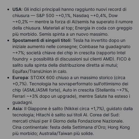
USA
: Gli indici principali hanno raggiunto nuovi record di
chiusura — S&P 500 ~+0,1%, Nasdaq ~+0,4%, Dow
~+0,2% — mentre la forza di AI/semis ha superato il rumore
della chiusura. Materiali al top; Energia in coda con greggio
più morbido. Semis spinta a un nuovo massimo.
Spostamenti di singoli titoli
: Tesla ha invertito dopo un
iniziale aumento nelle consegne; Coinbase ha guadagnato
~+7%; società chiave dei chip in crescita (rapporto Intel
foundry + possibilità di discussioni sui clienti AMD). FICO è
salito sulla spinta della distribuzione diretta ai mutui;
Equifax/TransUnion in calo.
Europa
: STOXX 600 chiuso a un massimo storico (circa
+0,7%). Tecnologia ha sovraperformato sull'ottimismo dei
chip (ASML/ASMI forte), Auto in crescita (Stellantis ~+7%,
Ferrari ~+3% dopo un upgrade), mentre Salute ha esteso i
guadagni.
Asia
: Il Giappone è salito (Nikkei circa +1,7%), guidato dalla
tecnologia; Hitachi è salito sui titoli AI. Corea del Sud:
mercati chiusi per il Giorno della Fondazione Nazionale.
Cina continentale: festa della Settimana d'Oro; Hong Kong
più morbido; Australia/Taiwan più solide.