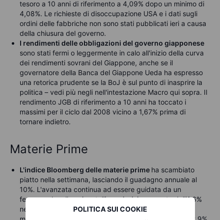
tesoro a 10 anni di riferimento a 4,09% dopo un minimo di
4,08%. Le richieste di disoccupazione USA e i dati sugli
ordini delle fabbriche non sono stati pubblicati ieri a causa
della chiusura del governo.
I rendimenti delle obbligazioni del governo giapponese
sono stati fermi o leggermente in calo all'inizio della curva
dei rendimenti sovrani del Giappone, anche se il
governatore della Banca del Giappone Ueda ha espresso
una retorica prudente se la BoJ è sul punto di inasprire la
politica – vedi più negli nell'intestazione Macro qui sopra. Il
rendimento JGB di riferimento a 10 anni ha toccato i
massimi per il ciclo dal 2008 vicino a 1,67% prima di
tornare indietro.
Materie Prime
L'indice Bloomberg delle materie prime
ha scambiato
piatto nella settimana, lasciando il guadagno annuale al
10%. L'avanzata continua ad essere guidata da un
fenomenale rally nei metalli preziosi, in aumento dell'1,6%
nella settimana e del 48% su base annua, con anche i
POLITICA SUI COOKIE
metalli industriali che contribuiscono—in aumento del 2,9%