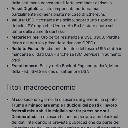
della settimana nonostante il forte sentiment di rischio.
Asset Digitali
: Un'altra impennata notturna ma
parzialmente ridimensionata nel caso di Ethereum.
Valute
: USD incostante ma solido, soprattutto rispetto al
debole JPY dopo che Ueda della BoJ è stato cauto sui
tempi delle aumenti dei tassi
Materie Prime
: Oro cerca resistenza a USD 3900. Perdita
ripida nel petrolio prima della riunione OPEC+
Reddito
Fisso
: Rendimenti dei titoli del tesoro USA stabili in
mancanza di dati USA – anche se ISM Services in aumento
oggi
Eventi
macro
: Bailey della Bank of England parlerà, Miran
della Fed, ISM Services di settembre USA
Titoli macroeconomici
Al suo secondo giorno, la chiusura del governo ha spinto
Trump a minacciare ampie riduzioni dei posti di lavoro
federali misurabili in migliaia per far pressione sui
Democratici.
La chiusura ha anche portato a un blackout
dei dati, ritardando la prevista pubblicazione da parte del
Dipartimento del Lavoro dei nonfarm payrolls di settembre.