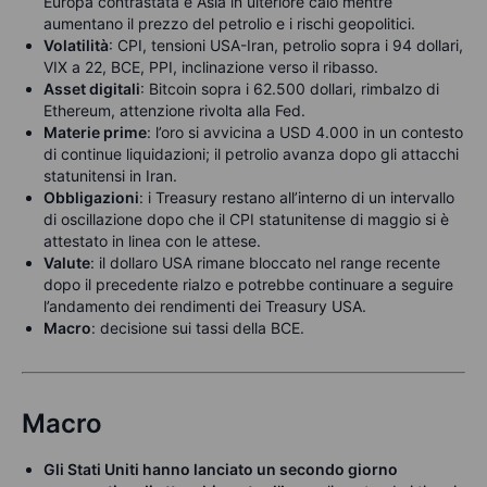
Europa contrastata e Asia in ulteriore calo mentre
aumentano il prezzo del petrolio e i rischi geopolitici.
Volatilità
: CPI, tensioni USA-Iran, petrolio sopra i 94 dollari,
VIX a 22, BCE, PPI, inclinazione verso il ribasso.
Asset digitali
: Bitcoin sopra i 62.500 dollari, rimbalzo di
Ethereum, attenzione rivolta alla Fed.
Materie prime
: l’oro si avvicina a USD 4.000 in un contesto
di continue liquidazioni; il petrolio avanza dopo gli attacchi
statunitensi in Iran.
Obbligazioni
: i Treasury restano all’interno di un intervallo
di oscillazione dopo che il CPI statunitense di maggio si è
attestato in linea con le attese.
Valute
: il dollaro USA rimane bloccato nel range recente
dopo il precedente rialzo e potrebbe continuare a seguire
l’andamento dei rendimenti dei Treasury USA.
Macro
: decisione sui tassi della BCE.
Macro
Gli Stati Uniti hanno lanciato un secondo giorno