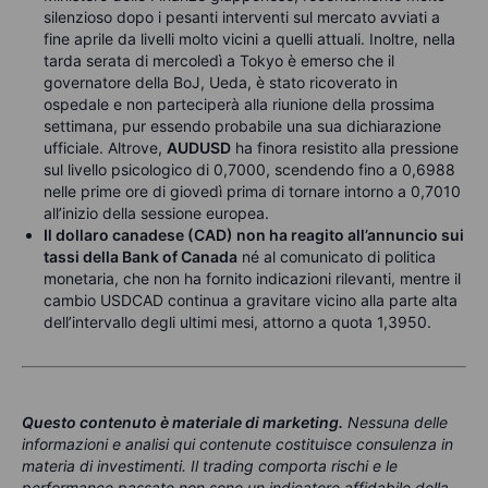
silenzioso dopo i pesanti interventi sul mercato avviati a
fine aprile da livelli molto vicini a quelli attuali. Inoltre, nella
tarda serata di mercoledì a Tokyo è emerso che il
governatore della BoJ, Ueda, è stato ricoverato in
ospedale e non parteciperà alla riunione della prossima
settimana, pur essendo probabile una sua dichiarazione
ufficiale. Altrove,
AUDUSD
ha finora resistito alla pressione
sul livello psicologico di 0,7000, scendendo fino a 0,6988
nelle prime ore di giovedì prima di tornare intorno a 0,7010
all’inizio della sessione europea.
Il dollaro canadese (CAD) non ha reagito all’annuncio sui
tassi della Bank of Canada
né al comunicato di politica
monetaria, che non ha fornito indicazioni rilevanti, mentre il
cambio USDCAD continua a gravitare vicino alla parte alta
dell’intervallo degli ultimi mesi, attorno a quota 1,3950.
Questo contenuto è materiale di marketing
.
Nessuna delle
informazioni e analisi qui contenute costituisce consulenza in
materia di investimenti. Il trading comporta rischi e le
performance passate non sono un indicatore affidabile della