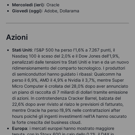
Mercoledì (ieri)
: Oracle
Giovedì (oggi)
: Adobe, Dollarama
Azioni
Stati Uniti
: l’S&P 500 ha perso l’1,6% a 7.267 punti, il
Nasdaq 100 è sceso del 2,0% e il Dow Jones dell’1,9%,
penalizzati dalle tensioni tra Stati Uniti e Iran e da un nuovo
ridimensionamento del comparto tecnologico. I produttori
di semiconduttori hanno guidato i ribassi: Qualcomm ha
perso il 6,9%, AMD il 4,9% e Nvidia il 3,7%, mentre Super
Micro Computer è crollata del 28,0% dopo aver annunciato
un piano di raccolta di 7 miliardi di dollari tramite emissione
di azioni. In controtendenza Cracker Barrel, balzata del
22,6% dopo aver rivisto al rialzo le previsioni di fatturato,
mentre Oracle ha perso l’8,9% nelle contrattazioni after
hours poiché gli ingenti investimenti nell’IA hanno oscurato
la forte crescita del business cloud.
Europa
: i mercati europei hanno mostrato maggiore
tenuta, con lo Stoxx 600 in calo dello 0,1%, il DAX in