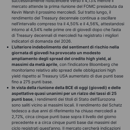
successivamente ridiscendere verso il 4,13% mentre il
mercato attende la prima riunione del FOMC presieduta da
Kevin Warsh il prossimo mercoledì. Sul tratto lungo, il
rendimento del Treasury decennale continua a oscillare
nell’intervallo compreso tra il 4,50% e il 4,56%, attestandosi
intorno al 4,54% nelle prime ore di giovedì dopo che l’asta
di Treasury decennali di mercoledì ha registrato i migliori
indicatori di domanda del 2026.
L’ulteriore indebolimento del sentiment di rischio nella
giornata di giovedì ha provocato un modesto
ampliamento degli spread del credito high yield, ai
massimi da metà aprile
, con l’indicatore Bloomberg che
monitoriamo relativo allo spread delle obbligazioni high
yield rispetto ai Treasury USA aumentato di due punti base
fino a 275 punti base.
In vista della riunione della BCE di oggi (giovedì) e delle
aspettative quasi unanimi per un rialzo dei tassi di 25
punti base
, i rendimenti dei titoli di Stato dell’Eurozona
sono saliti vicino ai massimi locali. Il rendimento del Schatz
tedesco a due anni di riferimento ha chiuso mercoledì a
2,72%, circa cinque punti base sopra il livello del giorno
precedente e a circa cinque punti base dai massimi del
ciclo registrati quest’anno. Il mercato cercherà indicazioni