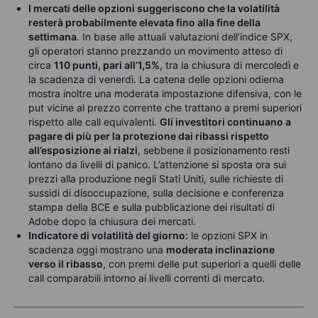
I mercati delle opzioni suggeriscono che la volatilità
resterà probabilmente elevata fino alla fine della
settimana
. In base alle attuali valutazioni dell’indice SPX,
gli operatori stanno prezzando un movimento atteso di
circa
110 punti, pari all’1,5%
, tra la chiusura di mercoledì e
la scadenza di venerdì. La catena delle opzioni odierna
mostra inoltre una moderata impostazione difensiva, con le
put vicine al prezzo corrente che trattano a premi superiori
rispetto alle call equivalenti.
Gli investitori continuano a
pagare di più per la protezione dai ribassi rispetto
all’esposizione ai rialzi
, sebbene il posizionamento resti
lontano da livelli di panico. L’attenzione si sposta ora sui
prezzi alla produzione negli Stati Uniti, sulle richieste di
sussidi di disoccupazione, sulla decisione e conferenza
stampa della BCE e sulla pubblicazione dei risultati di
Adobe dopo la chiusura dei mercati.
Indicatore di volatilità del giorno:
le opzioni SPX in
scadenza oggi mostrano una
moderata inclinazione
verso il ribasso
, con premi delle put superiori a quelli delle
call comparabili intorno ai livelli correnti di mercato.