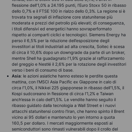
flessione dell’1,0% a 24.195 punti, l’Euro Stoxx 50 in ribasso
dello 0,7% e il FTSE 100 in rialzo dello 0,3%. La regione si è
trovata tra segnali di inflazione core statunitense più
moderata e prezzi del petrolio più elevati; di conseguenza,
i titoli difensivi ed energetici hanno sovraperformato
rispetto ai comparti ciclici e tecnologici. Siemens Energy ha
perso il 6,5% per la riduzione dell’esposizione degli
investitori ai titoli industriali ad alta crescita, Soitec è scesa
di circa il 10,6% dopo un downgrade da parte di un broker,
mentre Shell ha guadagnato l’1,9% grazie al rafforzamento
del greggio e Nestlé il 2,6% per la rotazione degli investitori
verso i beni di consumo di base.
Asia
: le azioni asiatiche hanno esteso le perdite questa
mattina, con l’MSCI Asia Pacific ex Giappone in calo di
circa l’1,0%, il Nikkei 225 giapponese in ribasso dell’1,5%, il
Kospi sudcoreano in flessione di circa l’1,2% e Taiwan
anch’essa in calo dell’1,5%. Le vendite hanno seguito il
ribasso guidato dalla tecnologia a Wall Street e i nuovi
attacchi statunitensi contro l’Iran, che hanno spinto il Brent
vicino ai 95 dollari e mantenuto lo yen intorno a quota
160,5 per dollaro. I mercati maggiormente esposti ai
semiconduttori sono rimasti vulnerabili dopo il crollo del