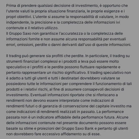
Prima di prendere qualsiasi decisione di investimento, è opportuno che
l'utente valuti la propria situazione finanziaria, le proprie esigenze e i
propri obiettivi. L'utente si assume la responsabilità di valutare, in modo
indipendente, la precisione e la completezza delle informazioni ivi
contenute e il relativo utilizzo.
Il Gruppo Saxo non garantisce l'accuratezza o la completezza delle
informazioni fornite e non assume alcuna responsabilità per eventuali
errori, omissioni, perdite o danni derivanti dall'uso di queste informazioni.
Il trading può generare sia profitti che perdite. In particolare, il trading su
strumenti finanziari complessi e i prodotti a leva può essere molto
speculativo e i profitti e le perdite possono fluttuare rapidamente e
pertanto rappresentare un rischio significativo. Il trading speculativo non
è adatto a tutti gli utenti e tutti i destinatari dovrebbero valutare se
possiedono tutte le informazioni per comprendere il funzionamento di tali
prodotti e i relativi rischi, al fine di assumere consapevoli decisioni di
investimento. Eventuali informazioni riportate che si riferiscano a
rendimenti non devono essere interpretate come indicazioni di
rendimenti futuri o di garanzia di conservazione del capitale investito ma
come indicazioni di rendimenti realizzati in passato. La performance
passata non è un indicatore affidabile della performance futura. Alcune
delle informazioni contenute nel presente documento possono essere
basate su stime e proiezioni del Gruppo Saxo Bank e pertanto gli utenti
non dovrebbero fare eccessivo affidamento su di esse.