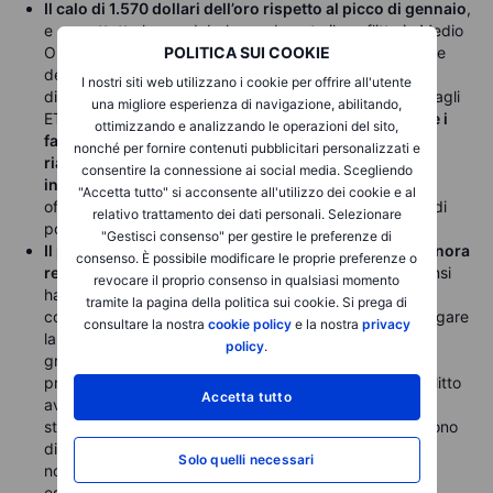
Il calo di 1.570 dollari dell’oro rispetto al picco di gennaio
,
e soprattutto la sua debolezza durante il conflitto in Medio
Oriente, ha ormai determinato una quasi totale revisione
POLITICA SUI COOKIE
del sentiment degli investitori. Ciò si riflette nella
I nostri siti web utilizzano i cookie per offrire all'utente
diminuzione dell’open interest sui Future, nei deflussi dagli
una migliore esperienza di navigazione, abilitando,
ETF e nel rallentamento della domanda fisica.
Sebbene i
ottimizzando e analizzando le operazioni del sito,
fattori strutturalmente favorevoli siano destinati a
nonché per fornire contenuti pubblicitari personalizzati e
riaffermarsi una volta stabilizzate le prospettive
consentire la connessione ai social media. Scegliendo
inflazionistiche
, nel breve termine lo scenario resta
"Accetta tutto" si acconsente all'utilizzo dei cookie e al
offuscato dalle vendite speculative, dalla liquidazione di
relativo trattamento dei dati personali. Selezionare
posizioni long e dai timori di ulteriori rialzi dei tassi.
"Gestisci consenso" per gestire le preferenze di
Il petrolio ha continuato a salire, seppur a un ritmo finora
consenso. È possibile modificare le proprie preferenze o
relativamente contenuto
, dopo che le forze statunitensi
revocare il proprio consenso in qualsiasi momento
hanno colpito obiettivi in Iran per il secondo giorno
tramite la pagina della politica sui cookie. Si prega di
consecutivo. La ripresa delle ostilità minaccia di prolungare
consultare la nostra
cookie policy
e la nostra
privacy
la quasi totale chiusura dello Stretto di Hormuz, che ha
policy
.
gravemente compromesso i flussi di petrolio greggio,
prodotti raffinati e gas naturale dall’escalation del conflitto
Accetta tutto
avvenuta a fine febbraio. Nel frattempo, le scorte
strategiche e commerciali di greggio negli Stati Uniti sono
diminuite per la seconda settimana consecutiva,
Solo quelli necessari
nonostante i segnali che il recente ritmo record delle
esportazioni di greggio e carburanti stia iniziando a