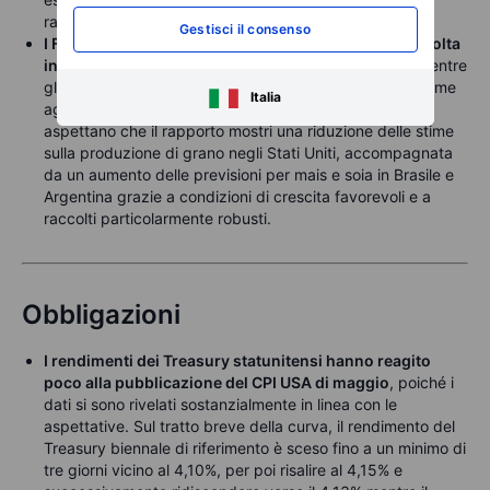
rallentare.
Gestisci il consenso
I Future sulla soia del CBOT sono saliti per la prima volta
in nove sedute
, recuperando dai minimi plurimensili mentre
gli operatori hanno spostato l’attenzione sulle nuove stime
Italia
agricole dell’USDA in pubblicazione oggi. Gli analisti si
aspettano che il rapporto mostri una riduzione delle stime
sulla produzione di grano negli Stati Uniti, accompagnata
da un aumento delle previsioni per mais e soia in Brasile e
Argentina grazie a condizioni di crescita favorevoli e a
raccolti particolarmente robusti.
Obbligazioni
I rendimenti dei Treasury statunitensi hanno reagito
poco alla pubblicazione del CPI USA di maggio
, poiché i
dati si sono rivelati sostanzialmente in linea con le
aspettative. Sul tratto breve della curva, il rendimento del
Treasury biennale di riferimento è sceso fino a un minimo di
tre giorni vicino al 4,10%, per poi risalire al 4,15% e