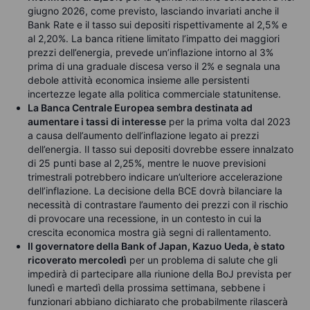
giugno 2026, come previsto, lasciando invariati anche il
Bank Rate e il tasso sui depositi rispettivamente al 2,5% e
al 2,20%. La banca ritiene limitato l’impatto dei maggiori
prezzi dell’energia, prevede un’inflazione intorno al 3%
prima di una graduale discesa verso il 2% e segnala una
debole attività economica insieme alle persistenti
incertezze legate alla politica commerciale statunitense.
La Banca Centrale Europea sembra destinata ad
aumentare i tassi di interesse
per la prima volta dal 2023
a causa dell’aumento dell’inflazione legato ai prezzi
dell’energia. Il tasso sui depositi dovrebbe essere innalzato
di 25 punti base al 2,25%, mentre le nuove previsioni
trimestrali potrebbero indicare un’ulteriore accelerazione
dell’inflazione. La decisione della BCE dovrà bilanciare la
necessità di contrastare l’aumento dei prezzi con il rischio
di provocare una recessione, in un contesto in cui la
crescita economica mostra già segni di rallentamento.
Il governatore della Bank of Japan, Kazuo Ueda, è stato
ricoverato mercoledì
per un problema di salute che gli
impedirà di partecipare alla riunione della BoJ prevista per
lunedì e martedì della prossima settimana, sebbene i
funzionari abbiano dichiarato che probabilmente rilascerà