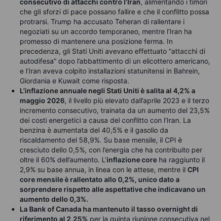
consecutivo di attacchi contro l’Iran
, alimentando i timori
che gli sforzi di pace possano fallire e che il conflitto possa
protrarsi. Trump ha accusato Teheran di rallentare i
negoziati su un accordo temporaneo, mentre l’Iran ha
promesso di mantenere una posizione ferma. In
precedenza, gli Stati Uniti avevano effettuato “attacchi di
autodifesa” dopo l’abbattimento di un elicottero americano,
e l’Iran aveva colpito installazioni statunitensi in Bahrein,
Giordania e Kuwait come risposta.
L’inflazione annuale negli Stati Uniti è salita al 4,2% a
maggio 2026
, il livello più elevato dall’aprile 2023 e il terzo
incremento consecutivo, trainata da un aumento del 23,5%
dei costi energetici a causa del conflitto con l’Iran. La
benzina è aumentata del 40,5% e il gasolio da
riscaldamento del 58,9%. Su base mensile, il CPI è
cresciuto dello 0,5%, con l’energia che ha contribuito per
oltre il 60% dell’aumento. L’
inflazione core
ha raggiunto il
2,9% su base annua, in linea con le attese, mentre il
CPI
core mensile è rallentato allo 0,2%, unico dato a
sorprendere rispetto alle aspettative che indicavano un
aumento dello 0,3%.
La Bank of Canada ha mantenuto il tasso overnight di
riferimento al 2,25%
per la quinta riunione consecutiva nel