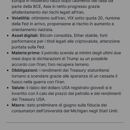
Europa in moderato rialzo dopo l’aumento dei tassi da
parte della BCE, Asia in netto progresso grazie
all’allentamento dei rischi legati all’Iran.
Volatilità:
ottimismo sull’Iran, VIX sotto quota 20, riunione
della Fed in arrivo, propensione al rischio in aumento e
orientamento rialzista.
Asset digitali:
Bitcoin consolida, Ether stabile, forti
performance per i titoli legati alle criptovalute, attenzione
puntata sulla Fed.
Materie prime:
il petrolio scende ai minimi degli ultimi due
mesi dopo le dichiarazioni di Trump su un possibile
accordo con l’Iran; l’oro recupera terreno.
Obbligazioni:
i rendimenti dei Treasury statunitensi
tornano a scendere grazie alle speranze di un cessate il
fuoco nella guerra con l’Iran.
Valute:
il rialzo del dollaro USA registrato giovedì si è
invertito con il calo dei prezzi del petrolio e dei rendimenti
dei Treasury USA.
Macro:
dato preliminare di giugno sulla fiducia dei
consumatori dell’Università del Michigan negli Stati Uniti.