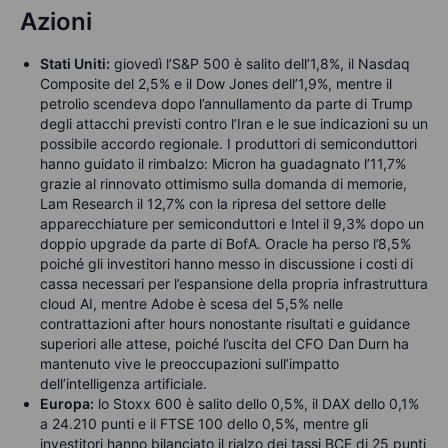
Azioni
Stati Uniti:
giovedì l’S&P 500 è salito dell’1,8%, il Nasdaq
Composite del 2,5% e il Dow Jones dell’1,9%, mentre il
petrolio scendeva dopo l’annullamento da parte di Trump
degli attacchi previsti contro l’Iran e le sue indicazioni su un
possibile accordo regionale. I produttori di semiconduttori
hanno guidato il rimbalzo: Micron ha guadagnato l’11,7%
grazie al rinnovato ottimismo sulla domanda di memorie,
Lam Research il 12,7% con la ripresa del settore delle
apparecchiature per semiconduttori e Intel il 9,3% dopo un
doppio upgrade da parte di BofA. Oracle ha perso l’8,5%
poiché gli investitori hanno messo in discussione i costi di
cassa necessari per l’espansione della propria infrastruttura
cloud AI, mentre Adobe è scesa del 5,5% nelle
contrattazioni after hours nonostante risultati e guidance
superiori alle attese, poiché l’uscita del CFO Dan Durn ha
mantenuto vive le preoccupazioni sull’impatto
dell’intelligenza artificiale.
Europa:
lo Stoxx 600 è salito dello 0,5%, il DAX dello 0,1%
a 24.210 punti e il FTSE 100 dello 0,5%, mentre gli
investitori hanno bilanciato il rialzo dei tassi BCE di 25 punti