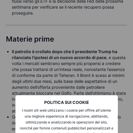
flussi verso gli ETF e la decisione della Fed della prossima
settimana per verificare se il recente recupero possa
proseguire.
Materie prime
Il petrolio è crollato dopo che il presidente Trump ha
rilanciato l’ipotesi di un nuovo accordo di pace
, e questa
volta i mercati sembrano sempre più propensi a credere
che possa trattarsi di un’intesa reale, nonostante l’assenza
di conferme da parte di Teheran. Il Brent è sceso ai minimi
degli ultimi due mesi, sulla base delle aspettative di un
aumento dell’offerta proveniente dalle petroliere
attualmente bloccate nel Golfo. Parte dell’ottimismo è stata
inoltre alimentata da un recente, seppur ancora modesto,
POLITICA SUI COOKIE
incremento dei flussi di petrolio, gas e prodotti raffinati
I nostri siti web utilizzano i cookie per offrire all'utente
attraverso lo Stretto di Hormuz.
una migliore esperienza di navigazione, abilitando,
Goldman Sachs ritiene ora che le esportazioni di petrolio
ottimizzando e analizzando le operazioni del sito,
dei produttori del Golfo possano tornare alla normalità
nonché per fornire contenuti pubblicitari personalizzati e
entro la fine di agosto, uno scenario che potrebbe