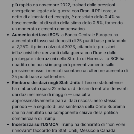
più rapido da novembre 2022, trainati dalle pressioni
energetiche legate alla guerra con l’Iran. Il PPI core, al
netto di alimentari ed energia, è cresciuto dello 0,4% su
base mensile, al di sotto della stima dello 0,5%, fornendo
un moderato elemento compensativo.
Aumento dei tassi BCE:
la Banca Centrale Europea ha
aumentato il tasso sui depositi di 25 punti base portandolo
al 2,25%, il primo rialzo dal 2023, citando le pressioni
inflazionistiche derivanti dalla guerra con l’Iran e dalle
prolungate interruzioni nello Stretto di Hormuz. La BCE ha
ribadito che non si impegnerà preventivamente sulle
prossime mosse; i mercati scontano un ulteriore aumento di
25 punti base a settembre.
Rimborsi dei dazi negli Stati Uniti:
il Tesoro statunitense
ha rimborsato quasi 22 miliardi di dollari di entrate derivanti
dai dazi nel mese di maggio — una cifra
approssimativamente pari ai dazi riscossi nello stesso
periodo — a seguito di una sentenza della Corte Suprema
che ha annullato una componente chiave della politica
commerciale di Trump.
Incertezza sull’USMCA:
Trump ha dichiarato di “non voler
rinnovare” l’accordo tra Stati Uniti, Messico e Canada,