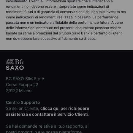
investimento. Eventuali informazioni riportate che si riferiscano a
rendimenti non devono essere interpretate come indicazioni di
rendimenti futuri o di garanzia di conservazione del capitale investito ma
come indicazioni di rendimenti realizzati in passato. La performance
passata non è un indicatore affidabile della performance futura. Alcune
delle informazioni contenute nel presente documento possono essere
basate su stime e proiezioni del Gruppo Saxo Bank e pertanto gli utenti
non dovrebbero fare eccessivo affidamento su di esse.
BG SAXO SIM S.p.A.
Corso Europa 22
20122 Milano
Centro Supporto
Se sei un Cliente,
clicca qui per richiedere
assistenza e contattare il Servizio Clienti
.
Se hai domande relative al tuo rapporto, ai
nostri prodotti o alle nostre piattaforme,