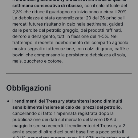
settimana consecutiva di ribasso
, con il calo attuale del
2,3% che riduce il guadagno da inizio anno a circa il 20%.
La debolezza è stata generalizzata: 20 dei 26 principali
mercati futures risultano in calo nella settimana, guidati
dalle perdite del petrolio greggio, dei prodotti raffinati,
dell’oro e dell’argento, tutti in flessione del 4-5%. Nel
frattempo, il recente indebolimento del comparto agricolo
mostra segnali di attenuazione, con rialzi di grano, caffè e
bovini che compensano la persistente debolezza di soia,
mais, zucchero e cotone.
Obbligazioni
I rendimenti dei Treasury statunitensi sono diminuiti
sensibilmente insieme al calo dei prezzi del petrolio
,
cancellando di fatto l’impennata registrata dopo la
pubblicazione dei dati sul mercato del lavoro USA di
maggio lo scorso venerdì. Il rendimento del Treasury a 2
anni è sceso di oltre dieci punti base fino a poco sotto il
4,04%, per poi recuperare verso il 4,07% nelle prime ore di