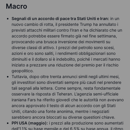
Macro
Segnali di un accordo di pace tra Stati Uniti e Iran:
in un
nuovo cambio di rotta, il presidente Trump ha annullato i
previsti attacchi militari contro l’Iran e ha dichiarato che un
accordo potrebbe essere firmato già nel fine settimana,
provocando una brusca inversione dei movimenti su
diverse classi di attivo. I prezzi del petrolio sono scesi,
azioni e oro sono saliti, i rendimenti obbligazionari sono
diminuiti e il dollaro si è indebolito, poiché i mercati hanno
iniziato a prezzare una riduzione del premio per il rischio
geopolitico.
Tuttavia, dopo oltre trenta annunci simili negli ultimi mesi,
gli investitori sono diventati sempre più cauti nel prendere
tali segnali alla lettera. Come sempre, resta fondamentale
osservare la risposta di Teheran. L’agenzia semi-ufficiale
iraniana Fars ha riferito giovedì che le autorità non avevano
ancora approvato il testo di alcun accordo con gli Stati
Uniti, citando una fonte anonima, mentre i negoziati
sarebbero ancora bloccati su diverse questioni chiave.
PPI USA (maggio):
i prezzi alla produzione sono aumentati
dell’1,1% su base mensile e del 6,5% su base annua, il ritmo