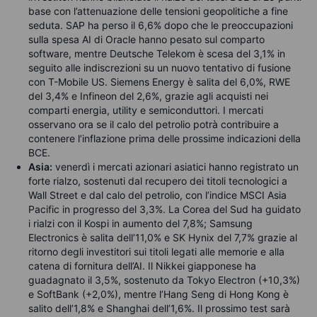
base con l’attenuazione delle tensioni geopolitiche a fine
seduta. SAP ha perso il 6,6% dopo che le preoccupazioni
sulla spesa AI di Oracle hanno pesato sul comparto
software, mentre Deutsche Telekom è scesa del 3,1% in
seguito alle indiscrezioni su un nuovo tentativo di fusione
con T-Mobile US. Siemens Energy è salita del 6,0%, RWE
del 3,4% e Infineon del 2,6%, grazie agli acquisti nei
comparti energia, utility e semiconduttori. I mercati
osservano ora se il calo del petrolio potrà contribuire a
contenere l’inflazione prima delle prossime indicazioni della
BCE.
Asia:
venerdì i mercati azionari asiatici hanno registrato un
forte rialzo, sostenuti dal recupero dei titoli tecnologici a
Wall Street e dal calo del petrolio, con l’indice MSCI Asia
Pacific in progresso del 3,3%. La Corea del Sud ha guidato
i rialzi con il Kospi in aumento del 7,8%; Samsung
Electronics è salita dell’11,0% e SK Hynix del 7,7% grazie al
ritorno degli investitori sui titoli legati alle memorie e alla
catena di fornitura dell’AI. Il Nikkei giapponese ha
guadagnato il 3,5%, sostenuto da Tokyo Electron (+10,3%)
e SoftBank (+2,0%), mentre l’Hang Seng di Hong Kong è
salito dell’1,8% e Shanghai dell’1,6%. Il prossimo test sarà