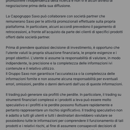
promuovere l’indipendenza della ricerca e non vi è alcun divieto di
negoziazione prima della sua diffusione.
La Capogruppo Saxo può collaborare con società partner che
remunerano Saxo per le attività promozionali effettuate sulla propria
piattaforma. In particolare, alcuni accordi prevedono il pagamento di
retrocessioni, a fronte all'acquisto da parte dei clienti di specifici prodotti
offerti dalle società partner.
Prima di prendere qualsiasi decisione di investimento, è opportuno che
l'utente valuti la propria situazione finanziaria, le proprie esigenze e i
propri obiettivi. L'utente si assume la responsabilità di valutare, in modo
indipendente, la precisione e la completezza delle informazioni ivi
contenute e il relativo utilizzo.
Il Gruppo Saxo non garantisce l'accuratezza o la completezza delle
informazioni fornite e non assume alcuna responsabilità per eventuali
errori, omissioni, perdite o danni derivanti dall'uso di queste informazioni.
Il trading può generare sia profitti che perdite. In particolare, il trading su
strumenti finanziari complessi e i prodotti a leva può essere molto
speculativo e i profitti e le perdite possono fluttuare rapidamente e
pertanto rappresentare un rischio significativo. Il trading speculativo non
è adatto a tutti gli utenti e tutti i destinatari dovrebbero valutare se
possiedono tutte le informazioni per comprendere il funzionamento di tali
prodotti e i relativi rischi, al fine di assumere consapevoli decisioni di