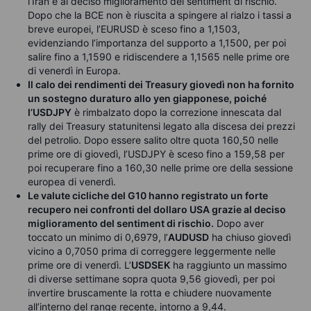
l’Iran e al deciso miglioramento del sentiment di rischio.
Dopo che la BCE non è riuscita a spingere al rialzo i tassi a
breve europei, l’EURUSD è sceso fino a 1,1503,
evidenziando l’importanza del supporto a 1,1500, per poi
salire fino a 1,1590 e ridiscendere a 1,1565 nelle prime ore
di venerdì in Europa.
Il calo dei rendimenti dei Treasury giovedì non ha fornito
un sostegno duraturo allo yen giapponese, poiché
l’USDJPY
è rimbalzato dopo la correzione innescata dal
rally dei Treasury statunitensi legato alla discesa dei prezzi
del petrolio. Dopo essere salito oltre quota 160,50 nelle
prime ore di giovedì, l’USDJPY è sceso fino a 159,58 per
poi recuperare fino a 160,30 nelle prime ore della sessione
europea di venerdì.
Le valute cicliche del G10 hanno registrato un forte
recupero nei confronti del dollaro USA grazie al deciso
miglioramento del sentiment di rischio.
Dopo aver
toccato un minimo di 0,6979, l’
AUDUSD
ha chiuso giovedì
vicino a 0,7050 prima di correggere leggermente nelle
prime ore di venerdì. L’
USDSEK
ha raggiunto un massimo
di diverse settimane sopra quota 9,56 giovedì, per poi
invertire bruscamente la rotta e chiudere nuovamente
all’interno del range recente, intorno a 9,44.