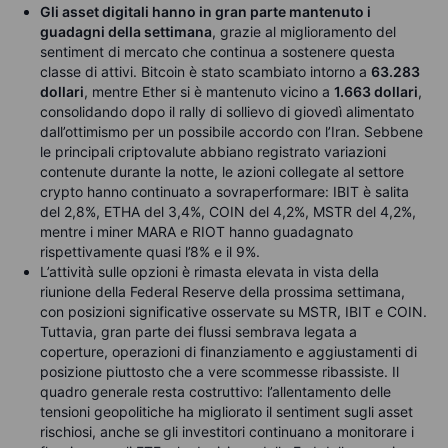
Gli asset digitali hanno in gran parte mantenuto i
guadagni della settimana
, grazie al miglioramento del
sentiment di mercato che continua a sostenere questa
classe di attivi. Bitcoin è stato scambiato intorno a
63.283
dollari
, mentre Ether si è mantenuto vicino a
1.663 dollari
,
consolidando dopo il rally di sollievo di giovedì alimentato
dall’ottimismo per un possibile accordo con l’Iran. Sebbene
le principali criptovalute abbiano registrato variazioni
contenute durante la notte, le azioni collegate al settore
crypto hanno continuato a sovraperformare: IBIT è salita
del 2,8%, ETHA del 3,4%, COIN del 4,2%, MSTR del 4,2%,
mentre i miner MARA e RIOT hanno guadagnato
rispettivamente quasi l’8% e il 9%.
L’attività sulle opzioni è rimasta elevata in vista della
riunione della Federal Reserve della prossima settimana,
con posizioni significative osservate su MSTR, IBIT e COIN.
Tuttavia, gran parte dei flussi sembrava legata a
coperture, operazioni di finanziamento e aggiustamenti di
posizione piuttosto che a vere scommesse ribassiste. Il
quadro generale resta costruttivo: l’allentamento delle
tensioni geopolitiche ha migliorato il sentiment sugli asset
rischiosi, anche se gli investitori continuano a monitorare i