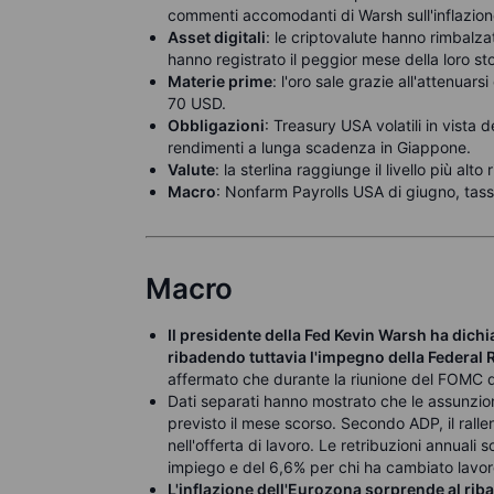
commenti accomodanti di Warsh sull'inflazione;
Asset digitali
: le criptovalute hanno rimbalzat
hanno registrato il peggior mese della loro sto
Materie prime
: l'oro sale grazie all'attenuars
70 USD.
Obbligazioni
: Treasury USA volatili in vista d
rendimenti a lunga scadenza in Giappone.
Valute
: la sterlina raggiunge il livello più alto
Macro
: Nonfarm Payrolls USA di giugno, tas
Macro
Il presidente della Fed Kevin Warsh ha dichi
ribadendo tuttavia l'impegno della Federal Re
affermato che durante la riunione del FOMC di 
Dati separati hanno mostrato che le assunzioni
previsto il mese scorso. Secondo ADP, il rall
nell'offerta di lavoro. Le retribuzioni annual
impiego e del 6,6% per chi ha cambiato lavor
L'inflazione dell'Eurozona sorprende al ribas