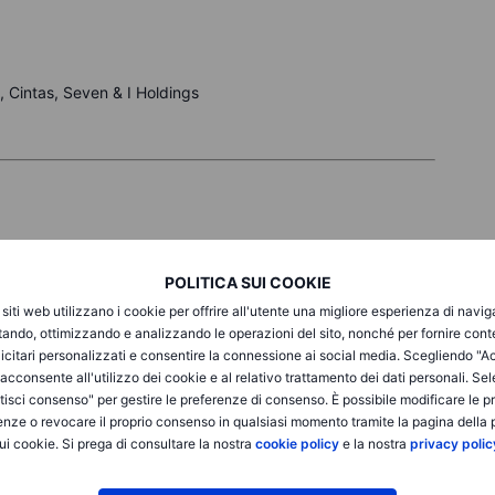
e, Cintas, Seven & I Holdings
 0,2%, mentre il Nasdaq 100 ha perso l'1,5%, con il comparto
ato dopo un trimestre molto positivo. Il Philadelphia
POLITICA SUI COOKIE
 Micron in calo del 10,6% e Corning del 13,6%, mentre gli
i siti web utilizzano i cookie per offrire all'utente una migliore esperienza di navi
are legati all'intelligenza artificiale. Meta è balzata di quasi il
itando, ottimizzando e analizzando le operazioni del sito, nonché per fornire cont
endere la capacità di calcolo AI in eccesso attraverso
icitari personalizzati e consentire la connessione ai social media. Scegliendo "A
i investitori una visione più chiara del ritorno sugli ingenti
i acconsente all'utilizzo dei cookie e al relativo trattamento dei dati personali. Se
a limitato le perdite del mercato, mentre Walmart ha ceduto il
isci consenso" per gestire le preferenze di consenso. È possibile modificare le p
 attese. L'attenzione si sposta ora sui dati sul lavoro e sul
enze o revocare il proprio consenso in qualsiasi momento tramite la pagina della p
ui cookie. Si prega di consultare la nostra
cookie policy
e la nostra
privacy polic
0,4% attestandosi a 639,31 punti, mentre l'Euro Stoxx 50 è
 gli investitori che hanno preso una pausa dopo il miglior