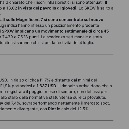
 dichiarato che i rischi inflazionistici si sono attenuati.
Il
o a 13,02
in vista dei payrolls di giovedì
. Lo SKEW è salito a
.
call sulle Magnificent 7 si sono concentrate sul nuovo
sugli indici hanno riflesso un posizionamento prudente
i SPXW implicano un movimento settimanale di circa 45
ra 7.439 e 7.528 punti. La scadenza settimanale è stata
unitensi saranno chiusi per la festività del 4 luglio.
 USD
, in rialzo di circa l'1,7% e distante dai minimi del
l'1,9% portandosi a
1.637 USD
. Il rimbalzo arriva dopo che a
nno registrato il peggior mese di sempre, con deflussi per
e allo stallo della normativa statunitense sulle criptovalute.
gy
del 7,4%, sovraperformando nettamente il mercato spot,
andamento divergente, con
Riot
in calo del 12,5%.