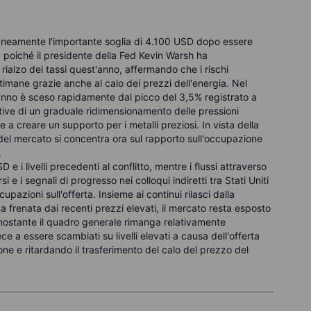
aneamente l'importante soglia di 4.100 USD dopo essere
 poiché il presidente della Fed Kevin Warsh ha
 rialzo dei tassi quest'anno, affermando che i rischi
ettimane grazie anche al calo dei prezzi dell'energia. Nel
 anno è sceso rapidamente dal picco del 3,5% registrato a
ative di un graduale ridimensionamento delle pressioni
 a creare un supporto per i metalli preziosi. In vista della
e del mercato si concentra ora sul rapporto sull'occupazione
.
 e i livelli precedenti al conflitto, mentre i flussi attraverso
e i segnali di progresso nei colloqui indiretti tra Stati Uniti
pazioni sull'offerta. Insieme ai continui rilasci dalla
frenata dai recenti prezzi elevati, il mercato resta esposto
onostante il quadro generale rimanga relativamente
ece a essere scambiati su livelli elevati a causa dell'offerta
ione e ritardando il trasferimento del calo del prezzo del