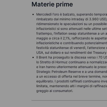
Materie prime
Mercoledì l'oro è balzato, superando tempor
rimbalzato dal minimo intraday di 3.960 USD,
ridimensionato le speculazioni su un possibile
inflazionistici si sono attenuati nelle ultime s
frattempo, l'inflation swap statunitense a un
maggio a circa il 2,1%, rafforzando le aspett
inflazionistiche e contribuendo potenzialmente
festività statunitense di venerdì, l'attenzion
USA, sul dollaro e sui rendimenti dei Treasury
Il Brent ha proseguito la discesa verso i 70 USD
lo Stretto di Hormuz continuano a normalizzarsi 
e Iran hanno ulteriormente attenuato le preoccu
Strategic Petroleum Reserve e a una domanda 
a un eccesso di offerta nel breve termine, n
equilibrato. I prodotti raffinati continuano inv
limitata, mantenendo alti i margini di raffinaz
greggio ai consumatori.