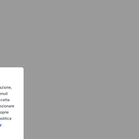
gazione,
enuti
ccetta
lezionare
roprie
olitica
y
.