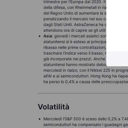
trimestre per l'Europa dal 2020. Il DAX tedesc
della difesa, con Rheinmetall in rialzo del 6,
del Regno Unito di aumentare la spesa militare
penalizzando il mercato nel suo complesso d
dagli Stati Uniti. AstraZeneca ha ceduto l'1,7%
attendono ora di capire se gli utili saranno suf
Asia
: giovedì i mercati asiatici sono stati sot
statunitensi si è esteso ai principali vincitori
ribasso nelle prime contrattazioni, con SK 
trascinare l'indice verso il basso, mentre gli 
già incorporate nei prezzi. Anche l'indice MSCI
statunitensi hanno mostrato debolezza durant
mercoledì in rialzo, con il Nikkei 225 in progr
all'AI e ai semiconduttori. Hong Kong ha riape
ha perso lo 0,4% a causa delle preoccupazioni 
Volatilità
Mercoledì l'S&P 500 è sceso dello 0,2% a 7.48
semiconduttori ha compensato i guadagni gen