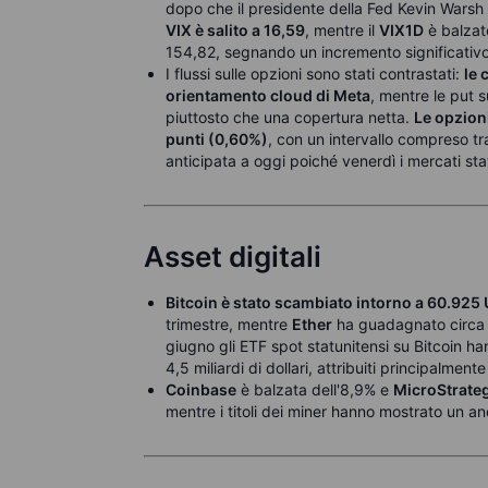
dopo che il presidente della Fed Kevin Warsh ha
VIX è salito a 16,59
, mentre il
VIX1D
è balzat
154,82, segnando un incremento significativo
I flussi sulle opzioni sono stati contrastati:
le 
orientamento cloud di Meta
, mentre le put 
piuttosto che una copertura netta.
Le opzion
punti (0,60%)
, con un intervallo compreso t
anticipata a oggi poiché venerdì i mercati stat
Asset digitali
Bitcoin è stato scambiato intorno a 60.925
trimestre, mentre
Ether
ha guadagnato circa 
giugno gli ETF spot statunitensi su Bitcoin ha
4,5 miliardi di dollari, attribuiti principalment
Coinbase
è balzata dell'8,9% e
MicroStrate
mentre i titoli dei miner hanno mostrato un 