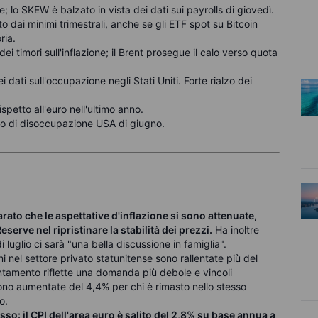
 lo SKEW è balzato in vista dei dati sui payrolls di giovedì.
o dai minimi trimestrali, anche se gli ETF spot su Bitcoin
ria.
i dei timori sull'inflazione; il Brent prosegue il calo verso quota
ei dati sull'occupazione negli Stati Uniti. Forte rialzo dei
 rispetto all'euro nell'ultimo anno.
so di disoccupazione USA di giugno.
arato che le aspettative d'inflazione si sono attenuate,
serve nel ripristinare la stabilità dei prezzi.
Ha inoltre
luglio ci sarà "una bella discussione in famiglia".
 nel settore privato statunitense sono rallentate più del
entamento riflette una domanda più debole e vincoli
i sono aumentate del 4,4% per chi è rimasto nello stesso
o.
so: il CPI dell'area euro è salito del 2,8% su base annua a