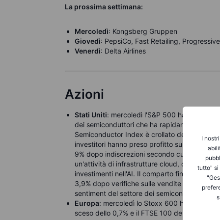
La prossima settimana:
Mercoledì
: Kongsberg Gruppen
Giovedì
: PepsiCo, Fast Retailing, Progressiv
Venerdì
: Delta Airlines
Azioni
Stati Uniti
: mercoledì l'S&P 500 ha ceduto lo
dei semiconduttori che ha rapidamente rallent
Semiconductor Index è crollato del 6,3%, con
I nostr
investitori hanno preso profitto sui titoli hardw
abil
9% dopo indiscrezioni secondo cui potrebbe v
pubbl
un'attività di infrastrutture cloud, offrendo agl
tutto" s
investimenti nell'AI. Il comparto finanziario h
"Gest
3,9% dopo verifiche sulle vendite inferiori alle
prefer
sentiment del settore dei semiconduttori.
s
Europa
: mercoledì lo Stoxx 600 ha perso lo 
sceso dello 0,7% e il FTSE 100 dello 0,2%, con