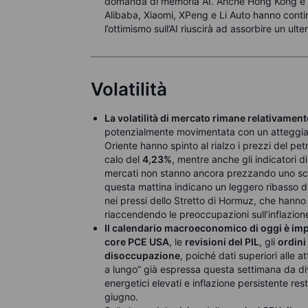
domanda di memoria AI. Anche Hong Kong è ri
Alibaba, Xiaomi, XPeng e Li Auto hanno contin
l’ottimismo sull’AI riuscirà ad assorbire un ulte
Volatilità
La volatilità di mercato rimane relativamen
potenzialmente movimentata con un atteggiam
Oriente hanno spinto al rialzo i prezzi del petr
calo del
4,23%
, mentre anche gli indicatori di
mercati non stanno ancora prezzando uno scena
questa mattina indicano un leggero ribasso dop
nei pressi dello Stretto di Hormuz, che hanno 
riaccendendo le preoccupazioni sull’inflazione 
Il calendario macroeconomico di oggi è imp
core PCE USA
, le
revisioni del PIL
, gli
ordini
disoccupazione
, poiché dati superiori alle a
a lungo” già espressa questa settimana da div
energetici elevati e inflazione persistente resta
giugno.