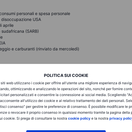
, consumi personali e spesa personale
i di disoccupazione USA
i aprile
le sudafricana (SARB)
le
EIA
eggio e carburanti (rinviato da mercoledì)
POLITICA SUI COOKIE
i siti web utilizzano i cookie per offrire all'utente una migliore esperienza di navi
rce, Synopsys, Snowflake, Agilent Technologies
itando, ottimizzando e analizzando le operazioni del sito, nonché per fornire cont
 NetApp, Dollar Tree, Best Buy, Hormel Foods
icitari personalizzati e consentire la connessione ai social media. Scegliendo "A
i acconsente all'utilizzo dei cookie e al relativo trattamento dei dati personali. Se
isci consenso" per gestire le preferenze di consenso. È possibile modificare le p
enze o revocare il proprio consenso in qualsiasi momento tramite la pagina della p
ui cookie. Si prega di consultare la nostra
cookie policy
e la nostra
privacy polic
 7.520,36, mentre il Dow ha guadagnato lo 0,4% e il Nasdaq