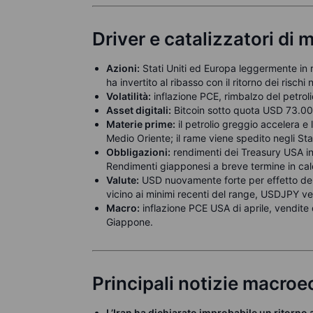
Driver e catalizzatori di 
Azioni:
Stati Uniti ed Europa leggermente in ria
ha invertito al ribasso con il ritorno dei rischi 
Volatilità:
inflazione PCE, rimbalzo del petroli
Asset digitali:
Bitcoin sotto quota USD 73.000
Materie prime:
il petrolio greggio accelera e 
Medio Oriente; il rame viene spedito negli Stat
Obbligazioni:
rendimenti dei Treasury USA in 
Rendimenti giapponesi a breve termine in cal
Valute:
USD nuovamente forte per effetto del 
vicino ai minimi recenti del range, USDJPY ver
Macro:
inflazione PCE USA di aprile, vendite 
Giappone.
Principali notizie macro
L’Iran ha dichiarato improbabile un ritorno