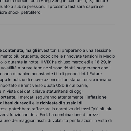
masta debole, con l’Hang Seng in calo dell’1,1%, mentre
uato a subire pressioni. Il prossimo test sarà capire se
riore shock petrolifero.
te contenuta
, ma gli investitori si preparano a una sessione
ento più prudente, dopo che le rinnovate tensioni in Medio
olio durante la notte. Il
VIX
ha chiuso mercoledì a
16,29
, in
 volatilità a breve termine si sono ridotti, suggerendo che i
rio di panico nonostante i titoli geopolitici. I Future
o le notizie di nuove azioni militari statunitensi e iraniane
riportato il Brent verso quota USD 97 al barile,
in vista dei dati chiave statunitensi di oggi.
ortante.
I mercati seguiranno attentamente
l’inflazione
 di beni durevoli
e le
richieste di sussidi di
ttese potrebbero rafforzare la narrativa dei tassi “più alti più
ersi funzionari della Fed. La combinazione di prezzi
 uno dei maggiori rischi di volatilità per le azioni in vista di