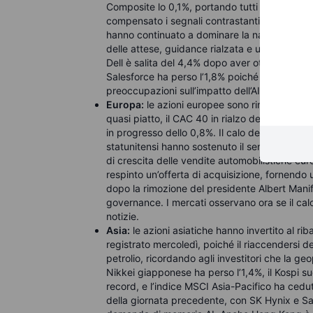
Composite lo 0,1%, portando tutti e tre gli ind
compensato i segnali contrastanti sui colloqui t
hanno continuato a dominare la narrativa azie
delle attese, guidance rialzata e un amplia
Dell è salita del 4,4% dopo aver ottenuto un co
Salesforce ha perso l’1,8% poiché l’aggiorna
preoccupazioni sull’impatto dell’AI.
Europa:
le azioni europee sono rimaste più st
quasi piatto, il CAC 40 in rialzo dello 0,4% a
in progresso dello 0,8%. Il calo del petrolio e 
statunitensi hanno sostenuto il sentiment, me
di crescita delle vendite automobilistiche e
respinto un’offerta di acquisizione, fornendo 
dopo la rimozione del presidente Albert Manif
governance. I mercati osservano ora se il calo
notizie.
Asia:
le azioni asiatiche hanno invertito al rib
registrato mercoledì, poiché il riaccendersi de
petrolio, ricordando agli investitori che la ge
Nikkei giapponese ha perso l’1,4%, il Kospi su
record, e l’indice MSCI Asia-Pacifico ha ceduto
della giornata precedente, con SK Hynix e Sam