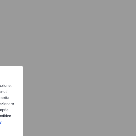
gazione,
enuti
ccetta
lezionare
roprie
olitica
y
.