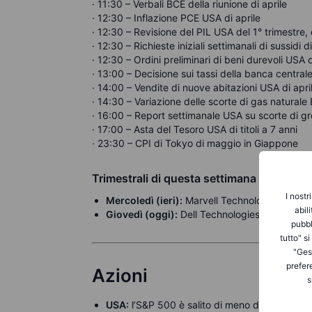
· 11:30 – Verbali BCE della riunione di aprile
· 12:30 – Inflazione PCE USA di aprile
· 12:30 – Revisione del PIL USA del 1° trimestre
· 12:30 – Richieste iniziali settimanali di sussid
· 12:30 – Ordini preliminari di beni durevoli USA d
· 13:00 – Decisione sui tassi della banca centra
· 14:00 – Vendite di nuove abitazioni USA di apri
· 14:30 – Variazione delle scorte di gas naturale 
· 16:00 – Report settimanale USA su scorte di gr
· 17:00 – Asta del Tesoro USA di titoli a 7 anni
· 23:30 – CPI di Tokyo di maggio in Giappone
Trimestrali di questa settimana
I nostr
Mercoledì (ieri):
Marvell Technology, Salesfo
abil
Giovedì (oggi):
Dell Technologies, Autodesk,
pubbl
tutto" s
"Gest
prefer
Azioni
s
USA:
l’S&P 500 è salito di meno dello 0,1% a