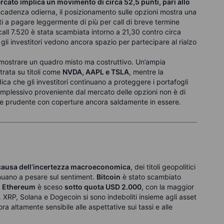
ercato implica un movimento di circa 52,5 punti, pari allo
 scadenza odierna, il posizionamento sulle opzioni mostra una
osti a pagare leggermente di più per call di breve termine
a call 7.520 è stata scambiata intorno a 21,30 contro circa
li investitori vedono ancora spazio per partecipare al rialzo
o a mostrare un quadro misto ma costruttivo. Un’ampia
trata su titoli come
NVDA, AAPL e TSLA
, mentre la
ica che gli investitori continuano a proteggere i portafogli
mplessivo proveniente dal mercato delle opzioni non è di
ne prudente con coperture ancora saldamente in essere.
a causa dell’incertezza macroeconomica
, dei titoli geopolitici
inuano a pesare sul sentiment.
Bitcoin
è stato scambiato
e
Ethereum
è sceso
sotto quota USD 2.000
, con la maggior
o. XRP, Solana e Dogecoin si sono indeboliti insieme agli asset
ra altamente sensibile alle aspettative sui tassi e alle