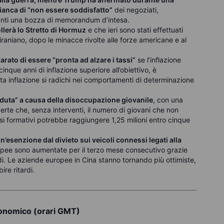
Bianca di “non essere soddisfatto”
dei negoziati,
danti una bozza di memorandum d’intesa.
lerà lo Stretto di Hormuz
e che ieri sono stati effettuati
e iraniano, dopo le minacce rivolte alle forze americane e al
arato di essere “pronta ad alzare i tassi”
se l’inflazione
nque anni di inflazione superiore all’obiettivo, è
vata inflazione si radichi nei comportamenti di determinazione
rduta” a causa della disoccupazione giovanile
, con una
rte che, senza interventi, il numero di giovani che non
i formativi potrebbe raggiungere 1,25 milioni entro cinque
n’esenzione dal divieto sui veicoli connessi legati alla
ropee sono aumentate per il terzo mese consecutivo grazie
ridi. Le aziende europee in Cina stanno tornando più ottimiste,
re ritardi.
conomico (orari GMT)