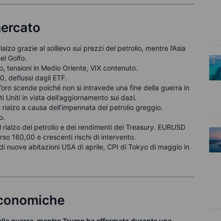
mercato
lzo grazie al sollievo sui prezzi del petrolio, mentre l’Asia
nel Golfo.
o, tensioni in Medio Oriente, VIX contenuto.
, deflussi dagli ETF.
l’oro scende poiché non si intravede una fine della guerra in
i Uniti in vista dell’aggiornamento sui dazi.
rialzo a causa dell’impennata del petrolio greggio.
o.
rialzo del petrolio e dei rendimenti dei Treasury. EURUSD
so 160,00 e crescenti rischi di intervento.
di nuove abitazioni USA di aprile, CPI di Tokyo di maggio in
economiche
 alla guerra, mentre Trump ha affermato durante una