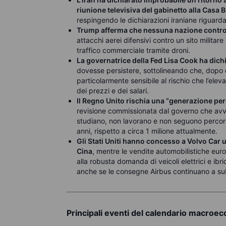
riunione televisiva del gabinetto alla Casa 
respingendo le dichiarazioni iraniane riguar
Trump afferma che nessuna nazione control
attacchi aerei difensivi contro un sito militar
traffico commerciale tramite droni.
La governatrice della Fed Lisa Cook ha dichi
dovesse persistere, sottolineando che, dopo ci
particolarmente sensibile al rischio che l’ele
dei prezzi e dei salari.
Il Regno Unito rischia una “generazione pe
revisione commissionata dal governo che avve
studiano, non lavorano e non seguono percors
anni, rispetto a circa 1 milione attualmente.
Gli Stati Uniti hanno concesso a Volvo Car u
Cina
, mentre le vendite automobilistiche eu
alla robusta domanda di veicoli elettrici e ib
anche se le consegne Airbus continuano a subi
Principali eventi del calendario macroe