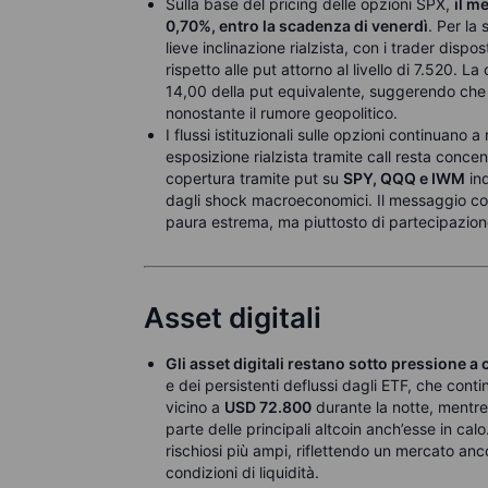
Sulla base del pricing delle opzioni SPX,
il m
0,70%, entro la scadenza di venerdì
. Per la
lieve inclinazione rialzista, con i trader disp
rispetto alle put attorno al livello di 7.520. L
14,00 della put equivalente, suggerendo che g
nonostante il rumore geopolitico.
I flussi istituzionali sulle opzioni continuan
esposizione rialzista tramite call resta concen
copertura tramite put su
SPY, QQQ e IWM
ind
dagli shock macroeconomici. Il messaggio co
paura estrema, ma piuttosto di partecipazio
Asset digitali
Gli asset digitali restano sotto pressione 
e dei persistenti deflussi dagli ETF, che cont
vicino a
USD 72.800
durante la notte, mentr
parte delle principali altcoin anch’esse in cal
rischiosi più ampi, riflettendo un mercato anco
condizioni di liquidità.