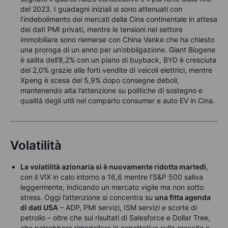
del 2023. I guadagni iniziali si sono attenuati con
l’indebolimento dei mercati della Cina continentale in attesa
dei dati PMI privati, mentre le tensioni nel settore
immobiliare sono riemerse con China Vanke che ha chiesto
una proroga di un anno per un’obbligazione. Giant Biogene
è salita dell’8,2% con un piano di buyback, BYD è cresciuta
del 2,0% grazie alle forti vendite di veicoli elettrici, mentre
Xpeng è scesa del 5,9% dopo consegne deboli,
mantenendo alta l’attenzione su politiche di sostegno e
qualità degli utili nel comparto consumer e auto EV in Cina.
Volatilità
La volatilità azionaria si è nuovamente ridotta martedì
,
con il VIX in calo intorno a 16,6 mentre l’S&P 500 saliva
leggermente, indicando un mercato vigile ma non sotto
stress. Oggi l’attenzione si concentra su
una fitta agenda
di dati USA
– ADP, PMI servizi, ISM servizi e scorte di
petrolio – oltre che sui risultati di Salesforce e Dollar Tree,
che potrebbero rimodellare le aspettative sulla crescita e