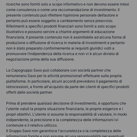
ricerche sono forniti solo a scopo informativo e non devono essere intesi
come consulenza o come una raccomandazione di investimento. Il
presente contenuto può riflettere l’opinione personale dell’autore e
pertanto può essere soggetto a cambiamento senza preavviso.
Riferimenti a specifici prodotti finanziari sono forniti a solo scopo
illustrativo e possono servire a chiarire argomenti di educazione
finanziaria. Il presente contenuto non è assimilabile ad alcuna forma di
produzione o diffusione di ricerca in materia di investimenti e pertanto
non è stato preparato conformemente ai requisiti giuridici volti a
promuovere l’indipendenza della ricerca e non vi è alcun divieto di
negoziazione prima della sua diffusione.
La Capogruppo Saxo può collaborare con società partner che
remunerano Saxo per le attività promozionali effettuate sulla propria
piattaforma. In particolare, alcuni accordi prevedono il pagamento di
retrocessioni, a fronte all'acquisto da parte dei clienti di specifici prodotti
offerti dalle società partner.
Prima di prendere qualsiasi decisione di investimento, è opportuno che
l'utente valuti la propria situazione finanziaria, le proprie esigenze e i
propri obiettivi. L'utente si assume la responsabilità di valutare, in modo
indipendente, la precisione e la completezza delle informazioni ivi
contenute e il relativo utilizzo.
Il Gruppo Saxo non garantisce l'accuratezza o la completezza delle
informazioni fornite e non assume alcuna responsabilità per eventuali