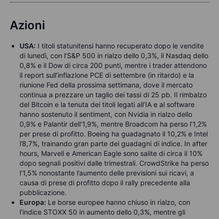
Azioni
USA:
I titoli statunitensi hanno recuperato dopo le vendite
di lunedì, con l’S&P 500 in rialzo dello 0,3%, il Nasdaq dello
0,8% e il Dow di circa 200 punti, mentre i trader attendono
il report sull’inflazione PCE di settembre (in ritardo) e la
riunione Fed della prossima settimana, dove il mercato
continua a prezzare un taglio dei tassi di 25 pb. Il rimbalzo
del Bitcoin e la tenuta dei titoli legati all’IA e al software
hanno sostenuto il sentiment, con Nvidia in rialzo dello
0,9% e Palantir dell’1,9%, mentre Broadcom ha perso l’1,2%
per prese di profitto. Boeing ha guadagnato il 10,2% e Intel
l’8,7%, trainando gran parte dei guadagni di indice. In after
hours, Marvell e American Eagle sono salite di circa il 10%
dopo segnali positivi dalle trimestrali. CrowdStrike ha perso
l’1,5% nonostante l’aumento delle previsioni sui ricavi, a
causa di prese di profitto dopo il rally precedente alla
pubblicazione.
Europa:
Le borse europee hanno chiuso in rialzo, con
l’indice STOXX 50 in aumento dello 0,3%, mentre gli