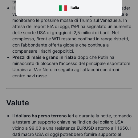
tassi il 10 dicembre, favorevole al metallo prezioso.
Il petrolio ha mantenuto il calo di martedì
Italia
, mentre i trader
valutano la possibilità di una fine della guerra in Ucraina e
monitorano le prossime mosse di Trump sul Venezuela. In
attesa del report EIA di oggi, l’API ha segnalato un aumento
delle scorte USA di greggio di 2,5 milioni di barili. Nel
complesso, Brent e WTI restano confinati in range ristretti,
con l’abbondante offerta globale che continua a
compensare i rischi geopolitici.
Prezzi di mais e grano in rialzo
dopo che Putin ha
minacciato di bloccare l’accesso del principale esportatore
Ucraina al Mar Nero in seguito agli attacchi con droni
contro navi russe.
Valute
Il dollaro ha perso terreno
ieri e durante la notte, tornando
a testare un supporto chiave nell’indice del dollaro USA
vicino a 99,00 e una resistenza EURUSD attorno a 1,1650. I
dati macro USA di oggi potrebbero fornire supporto al