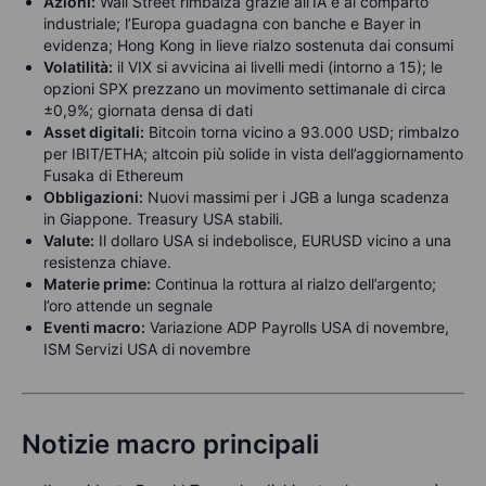
Azioni:
Wall Street rimbalza grazie all’IA e al comparto
industriale; l’Europa guadagna con banche e Bayer in
evidenza; Hong Kong in lieve rialzo sostenuta dai consumi
Volatilità:
il VIX si avvicina ai livelli medi (intorno a 15); le
opzioni SPX prezzano un movimento settimanale di circa
±0,9%; giornata densa di dati
Asset digitali:
Bitcoin torna vicino a 93.000 USD; rimbalzo
per IBIT/ETHA; altcoin più solide in vista dell’aggiornamento
Fusaka di Ethereum
Obbligazioni:
Nuovi massimi per i JGB a lunga scadenza
in Giappone. Treasury USA stabili.
Valute:
Il dollaro USA si indebolisce, EURUSD vicino a una
resistenza chiave.
Materie prime:
Continua la rottura al rialzo dell’argento;
l’oro attende un segnale
Eventi macro:
Variazione ADP Payrolls USA di novembre,
ISM Servizi USA di novembre
Notizie macro principali