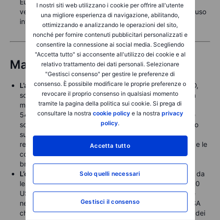
Europa. Anche i decennali si sono stabilizzati dopo le
I nostri siti web utilizzano i cookie per offrire all'utente
vendite precedenti, con il rendimento di riferimento chiuso
una migliore esperienza di navigazione, abilitando,
invariato poco sotto il 4,09%.
ottimizzando e analizzando le operazioni del sito,
nonché per fornire contenuti pubblicitari personalizzati e
consentire la connessione ai social media. Scegliendo
"Accetta tutto" si acconsente all'utilizzo dei cookie e al
Materie prime
relativo trattamento dei dati personali. Selezionare
"Gestisci consenso" per gestire le preferenze di
consenso. È possibile modificare le proprie preferenze o
L’argento è salito
a un nuovo massimo vicino a 59 USD,
revocare il proprio consenso in qualsiasi momento
sostenuto da prospettive di offerta limitata, acquisti da
tramite la pagina della politica sui cookie. Si prega di
momentum e ricoperture short dopo la rottura sopra i
consultare la nostra
cookie policy
e la nostra
privacy
54,50 USD di venerdì scorso. Il rapporto oro/argento è
policy
.
sceso sotto 73, un livello che dal 2021 ha spesso fornito
supporto, indicando potenziale per un’ulteriore forza
relativa dell’argento. Tuttavia, la volatilità resta elevata e le
Accetta tutto
condizioni di ipercomprato rappresentano un rischio a
breve per i rialzisti.
L’oro si comporta al momento da inseguitore
più che da
Solo quelli necessari
leader, e serve un superamento duraturo di quota 4.250
USD per invertire questa dinamica. Attualmente stabile
Gestisci il consenso
nelle prime ore europee, l’attenzione è rivolta ai dati USA
chiave che potrebbero rafforzare le attese di un taglio dei