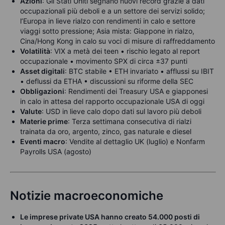
Azioni
:
Gli Stati Uniti segnano nuovi record grazie a dati
occupazionali più deboli e a un settore dei servizi solido;
l’Europa in lieve rialzo con rendimenti in calo e settore
viaggi sotto pressione; Asia mista: Giappone in rialzo,
Cina/Hong Kong in calo su voci di misure di raffreddamento
Volatilità
:
VIX a metà dei teen • rischio legato al report
occupazionale • movimento SPX di circa ±37 punti
Asset digitali
:
BTC stabile • ETH invariato • afflussi su IBIT
• deflussi da ETHA • discussioni su riforme della SEC
Obbligazioni
:
Rendimenti dei Treasury USA e giapponesi
in calo in attesa del rapporto occupazionale USA di oggi
Valute
:
USD in lieve calo dopo dati sul lavoro più deboli
Materie prime
:
Terza settimana consecutiva di rialzi
trainata da oro, argento, zinco, gas naturale e diesel
Eventi macro
:
Vendite al dettaglio UK (luglio) e Nonfarm
Payrolls USA (agosto)
Notizie macroeconomiche
Le imprese private USA hanno creato 54.000 posti di