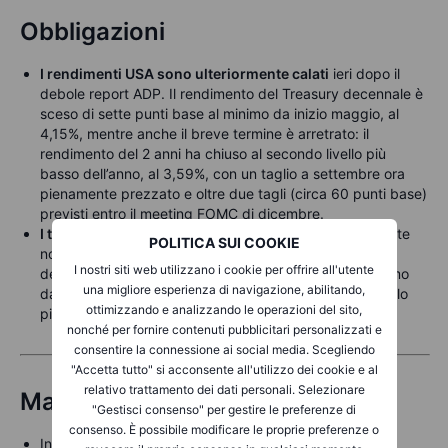
Obbligazioni
I rendimenti USA sono ulteriormente calati
ieri dopo il
debole report ADP. Il rendimento del Treasury decennale è
sceso di sette punti base al minimo da inizio maggio, al
4,15%, mentre anche il breve termine è arretrato: il
rendimento del 2 anni ha chiuso al secondo livello più
basso dell’anno, al 3,59%, con un taglio a settembre ora
pienamente prezzato e oltre due tagli (circa 60 punti base)
previsti entro il meeting FOMC di dicembre.
I titoli di Stato giapponesi sono saliti ancora
nella notte
POLITICA SUI COOKIE
nonostante i forti dati sui salari: il rendimento del JGB
I nostri siti web utilizzano i cookie per offrire all'utente
decennale è sceso di altri tre punti base a 1,57%, minimo
una migliore esperienza di navigazione, abilitando,
da tre settimane, e il 2 anni ha toccato anch’esso il livello
ottimizzando e analizzando le operazioni del sito,
più basso da tre settimane, a 0,84%.
nonché per fornire contenuti pubblicitari personalizzati e
consentire la connessione ai social media. Scegliendo
"Accetta tutto" si acconsente all'utilizzo dei cookie e al
relativo trattamento dei dati personali. Selezionare
Materie prime
"Gestisci consenso" per gestire le preferenze di
consenso. È possibile modificare le proprie preferenze o
In attesa del report USA sull’occupazione di oggi, il