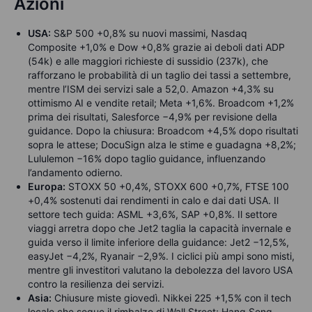
Azioni
USA:
S&P 500 +0,8% su nuovi massimi, Nasdaq
Composite +1,0% e Dow +0,8% grazie ai deboli dati ADP
(54k) e alle maggiori richieste di sussidio (237k), che
rafforzano le probabilità di un taglio dei tassi a settembre,
mentre l’ISM dei servizi sale a 52,0. Amazon +4,3% su
ottimismo AI e vendite retail; Meta +1,6%. Broadcom +1,2%
prima dei risultati, Salesforce −4,9% per revisione della
guidance. Dopo la chiusura: Broadcom +4,5% dopo risultati
sopra le attese; DocuSign alza le stime e guadagna +8,2%;
Lululemon −16% dopo taglio guidance, influenzando
l’andamento odierno.
Europa:
STOXX 50 +0,4%, STOXX 600 +0,7%, FTSE 100
+0,4% sostenuti dai rendimenti in calo e dai dati USA. Il
settore tech guida: ASML +3,6%, SAP +0,8%. Il settore
viaggi arretra dopo che Jet2 taglia la capacità invernale e
guida verso il limite inferiore della guidance: Jet2 −12,5%,
easyJet −4,2%, Ryanair −2,9%. I ciclici più ampi sono misti,
mentre gli investitori valutano la debolezza del lavoro USA
contro la resilienza dei servizi.
Asia:
Chiusure miste giovedì. Nikkei 225 +1,5% con il tech
locale che segue il rimbalzo di Wall Street; Hang Seng