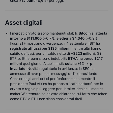
circa
±37 punti (0,6%)
per oggi.
Asset digitali
I mercati crypto si sono mantenuti stabili.
Bitcoin si attesta
intorno a $111.600
(+0,7%) e
ether a $4.340
(+0,9%). I
flussi ETF mostrano divergenze: il 4 settembre,
IBIT ha
registrato afflussi per $135 milioni
, mentre altri hanno
subito deflussi, per un saldo netto di
−$223 milioni
. Gli
ETF su Ethereum si sono indeboliti:
ETHA ha perso $217
milioni
quel giorno. Altcoin misti:
solana +1%
,
xrp
invariato
. Novità regolatorie in evidenza: la SEC ha
ammesso di aver perso i messaggi dell’ex presidente
Gensler negli anni critici per l’enforcement, mentre il
presidente Paul Atkins ha proposto "safe harbors" per le
crypto e regole più leggere per i broker-dealer. Il market
maker Wintermute ha chiesto chiarezza sul fatto che token
come BTC e ETH non siano considerati titoli.