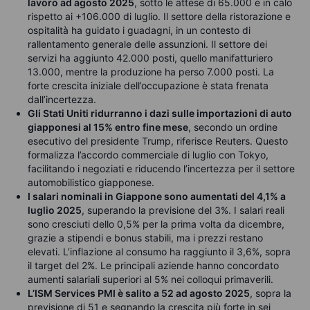
lavoro ad agosto 2025
, sotto le attese di 65.000 e in calo
rispetto ai +106.000 di luglio. Il settore della ristorazione e
ospitalità ha guidato i guadagni, in un contesto di
rallentamento generale delle assunzioni. Il settore dei
servizi ha aggiunto 42.000 posti, quello manifatturiero
13.000, mentre la produzione ha perso 7.000 posti. La
forte crescita iniziale dell’occupazione è stata frenata
dall’incertezza.
Gli Stati Uniti ridurranno i dazi sulle importazioni di auto
giapponesi al 15% entro fine mese
, secondo un ordine
esecutivo del presidente Trump, riferisce Reuters. Questo
formalizza l’accordo commerciale di luglio con Tokyo,
facilitando i negoziati e riducendo l’incertezza per il settore
automobilistico giapponese.
I salari nominali in Giappone sono aumentati del 4,1% a
luglio 2025
, superando la previsione del 3%. I salari reali
sono cresciuti dello 0,5% per la prima volta da dicembre,
grazie a stipendi e bonus stabili, ma i prezzi restano
elevati. L’inflazione al consumo ha raggiunto il 3,6%, sopra
il target del 2%. Le principali aziende hanno concordato
aumenti salariali superiori al 5% nei colloqui primaverili.
L’ISM Services PMI è salito a 52 ad agosto 2025
, sopra la
previsione di 51 e segnando la crescita più forte in sei