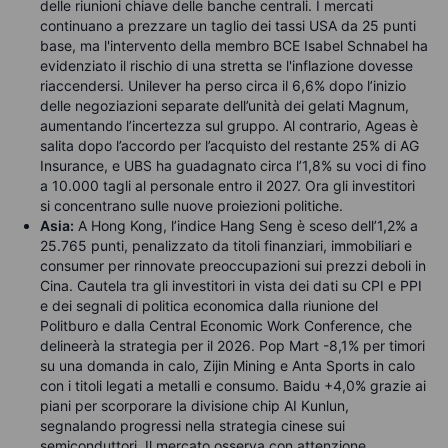
delle riunioni chiave delle banche centrali. I mercati
continuano a prezzare un taglio dei tassi USA da 25 punti
base, ma l'intervento della membro BCE Isabel Schnabel ha
evidenziato il rischio di una stretta se l'inflazione dovesse
riaccendersi. Unilever ha perso circa il 6,6% dopo l’inizio
delle negoziazioni separate dell’unità dei gelati Magnum,
aumentando l’incertezza sul gruppo. Al contrario, Ageas è
salita dopo l’accordo per l’acquisto del restante 25% di AG
Insurance, e UBS ha guadagnato circa l’1,8% su voci di fino
a 10.000 tagli al personale entro il 2027. Ora gli investitori
si concentrano sulle nuove proiezioni politiche.
Asia:
A Hong Kong, l’indice Hang Seng è sceso dell’1,2% a
25.765 punti, penalizzato da titoli finanziari, immobiliari e
consumer per rinnovate preoccupazioni sui prezzi deboli in
Cina. Cautela tra gli investitori in vista dei dati su CPI e PPI
e dei segnali di politica economica dalla riunione del
Politburo e dalla Central Economic Work Conference, che
delineerà la strategia per il 2026. Pop Mart -8,1% per timori
su una domanda in calo, Zijin Mining e Anta Sports in calo
con i titoli legati a metalli e consumo. Baidu +4,0% grazie ai
piani per scorporare la divisione chip AI Kunlun,
segnalando progressi nella strategia cinese sui
semiconduttori. Il mercato osserva con attenzione