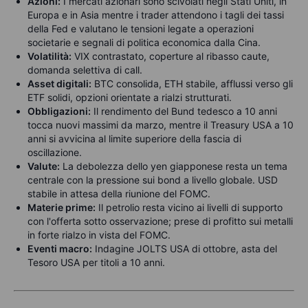
Azioni:
I mercati azionari sono scivolati negli Stati Uniti, in
Europa e in Asia mentre i trader attendono i tagli dei tassi
della Fed e valutano le tensioni legate a operazioni
societarie e segnali di politica economica dalla Cina.
Volatilità:
VIX contrastato, coperture al ribasso caute,
domanda selettiva di call.
Asset digitali:
BTC consolida, ETH stabile, afflussi verso gli
ETF solidi, opzioni orientate a rialzi strutturati.
Obbligazioni:
Il rendimento del Bund tedesco a 10 anni
tocca nuovi massimi da marzo, mentre il Treasury USA a 10
anni si avvicina al limite superiore della fascia di
oscillazione.
Valute:
La debolezza dello yen giapponese resta un tema
centrale con la pressione sui bond a livello globale. USD
stabile in attesa della riunione del FOMC.
Materie prime:
Il petrolio resta vicino ai livelli di supporto
con l'offerta sotto osservazione; prese di profitto sui metalli
in forte rialzo in vista del FOMC.
Eventi macro:
Indagine JOLTS USA di ottobre, asta del
Tesoro USA per titoli a 10 anni.