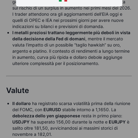
geopolitici persistano, la narrazione dominante è tornata
sul rischio di un surplus in aumento nei primi mesi del 2026.
I trader attendono ora gli aggiornamenti dell’EIA oggi e
quelli di OPEC e IEA nei prossimi giorni per avere nuove
indicazioni su bilanci e previsioni di domanda.
I metalli preziosi trattano leggermente più deboli in vista
della decisione della Fed di domani
, mentre il mercato
valuta l’impatto di un possibile “taglio hawkish” su oro,
argento e platino. Il contesto di rendimenti a lungo termine
in aumento, curva più ripida e dollaro debole aggiunge
ulteriore complessità per il posizionamento.
Valute
Il dollaro
ha registrato scarsa volatilità prima della riunione
del FOMC, con
EURUSD
stabile intorno a 1,1650. La
debolezza dello yen giapponese
resta in primo piano:
USDJPY
ha superato 156,00 durante la notte e
EURJPY
è
salito oltre 181,50, avvicinandosi ai massimi storici di
novembre a 182,01.