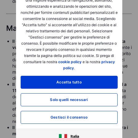
una migliore esperienza di navigazione, abilitando,
diffuse sui titoli sovrani europei.
ottimizzando e analizzando le operazioni del sito,
nonché per fornire contenuti pubblicitari personalizzati e
consentire la connessione ai social media. Scegliendo
"Accetta tutto" si acconsente all'utilizzo dei cookie e al
Materie prime
relativo trattamento dei dati personali. Selezionare
"Gestisci consenso" per gestire le preferenze di
Il gas naturale USA è entrato nella sua stagione ad alta
consenso. È possibile modificare le proprie preferenze o
volatilità
, dove le previsioni meteo influenzano fortemente i
revocare il proprio consenso in qualsiasi momento
prezzi. Dopo un picco a tre anni all’inizio del mese, favorito
tramite la pagina della politica sui cookie. Si prega di
da freddo intenso e record di esportazioni LNG, i prezzi
consultare la nostra
cookie policy
e la nostra
privacy
hanno subito la maggiore flessione settimanale da cinque
policy
.
mesi per l’arrivo previsto di temperature più miti a metà
dicembre.
Accetta tutto
Il rame LME ha brevemente segnato un nuovo record a
11.771 USD/tonnellata
lunedì, prima di ritracciare in vista
del FOMC. Il rally è sostenuto da fattori speculativi legati
Solo quelli necessari
alla domanda dei data center, trasferimenti di stock per
effetto dei dazi e interruzioni nelle miniere, che sollevano
dubbi sull’offerta disponibile per questo metallo chiave
Gestisci il consenso
nella transizione energetica.
Il petrolio è scivolato lunedì, con il Brent appena sopra i
minimi recenti
a circa 62 dollari. Sebbene i premi
Italia