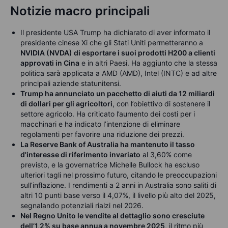
Notizie macro principali
Il presidente USA Trump ha dichiarato di aver informato il
presidente cinese Xi che gli Stati Uniti permetteranno a
NVIDIA (NVDA) di esportare i suoi prodotti H200 a clienti
approvati in Cina
e in altri Paesi. Ha aggiunto che la stessa
politica sarà applicata a AMD (AMD), Intel (INTC) e ad altre
principali aziende statunitensi.
Trump ha annunciato un pacchetto di aiuti da 12 miliardi
di dollari per gli agricoltori
, con l’obiettivo di sostenere il
settore agricolo. Ha criticato l’aumento dei costi per i
macchinari e ha indicato l’intenzione di eliminare
regolamenti per favorire una riduzione dei prezzi.
La Reserve Bank of Australia ha mantenuto il tasso
d'interesse di riferimento invariato
al 3,60% come
previsto, e la governatrice Michelle Bullock ha escluso
ulteriori tagli nel prossimo futuro, citando le preoccupazioni
sull’inflazione. I rendimenti a 2 anni in Australia sono saliti di
altri 10 punti base verso il 4,07%, il livello più alto del 2025,
segnalando potenziali rialzi nel 2026.
Nel Regno Unito le vendite al dettaglio sono cresciute
dell’1,2% su base annua a novembre 2025
, il ritmo più