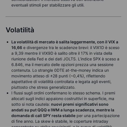
eventuali stimoli per stabilizzare gli utili.
Volatilità
La volatilità di mercato è salita leggermente, con il VIX a
16,66
e divergenze tra le scadenze brevi: il VIX1D è sceso
a 9,39 mentre il VIX9D è salito oltre il 17% in vista della
riunione della Fed e dei dati JOLTS. L’indice SPX è sceso a
6.846, ma il mercato delle opzioni prezza una sessione
contenuta. Lo strangle 0DTE at-the-money indica un
movimento atteso di ±28 punti (~0,4%), riflettendo
aspettative di volatilità controllata e legata agli eventi,
piuttosto che stress generalizzato.
I flussi sugli ordini confermano lo stesso schema. I premi
allocati sugli indici appaiono costruttivi in superficie, ma
sotto si nota cautela:
nuovi premi significativi sono
andati su put QQQ e IWM a lunga scadenza, mentre la
domanda di call SPY resta stabile
per una partecipazione
di fine anno. La skew è stabile, le coperture intraday
concentrate su strike ravvicinati, e la curva di volatilità