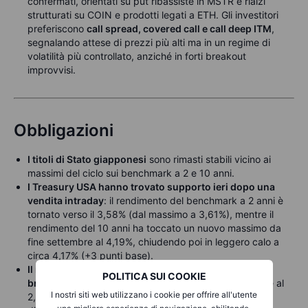
confermati, orientati su put ribassiste in MSTR e rialzi
strutturati su COIN e prodotti legati a ETH. Gli investitori
preferiscono
call spread, covered call e call deep ITM
,
segnalando attese di prezzi più alti ma in un regime di
volatilità più controllato, anziché in forti breakout
improvvisi.
Obbligazioni
I titoli di Stato giapponesi
sono rimasti stabili vicino ai
massimi del ciclo sui benchmark a 2 e 10 anni.
I Treasury USA hanno trovato supporto ieri dopo una
vendita intraday
: il rendimento del benchmark a 2 anni è
tornato verso il 3,58% (dal massimo a 3,61%), mentre il
rendimento del 10 anni ha toccato un nuovo massimo da
fine settembre al 4,19%, chiudendo poi in leggero calo a
circa 4,17% (+3 punti base).
Il rendimento del Bund tedesco a 10 anni è salito
POLITICA SUI COOKIE
bruscamente
, con un incremento di circa 6 punti base al
I nostri siti web utilizzano i cookie per offrire all'utente
2,86%, il livello più alto da marzo, in seguito a vendite