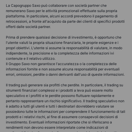
La Capogruppo Saxo può collaborare con società partner che
remunerano Saxo per le attività promozionali effettuate sulla propria
piattaforma. In particolare, alcuni accordi prevedono il pagamento di
retrocessioni, a fronte all'acquisto da parte dei clienti di specifici prodotti
offerti dalle società partner.
Prima di prendere qualsiasi decisione di investimento, è opportuno che
l'utente valuti la propria situazione finanziaria, le proprie esigenze e i
propri obiettivi. L'utente si assume la responsabilità di valutare, in modo
indipendente, la precisione e la completezza delle informazioni ivi
contenute e il relativo utilizzo.
Il Gruppo Saxo non garantisce l'accuratezza o la completezza delle
informazioni fornite e non assume alcuna responsabilità per eventuali
errori, omissioni, perdite o danni derivanti dall'uso di queste informazioni.
Il trading può generare sia profitti che perdite. In particolare, il trading su
strumenti finanziari complessi e i prodotti a leva può essere molto
speculativo e i profitti e le perdite possono fluttuare rapidamente e
pertanto rappresentare un rischio significativo. Il trading speculativo non
è adatto a tutti gli utenti e tutti i destinatari dovrebbero valutare se
possiedono tutte le informazioni per comprendere il funzionamento di tali
prodotti e i relativi rischi, al fine di assumere consapevoli decisioni di
investimento. Eventuali informazioni riportate che si riferiscano a
rendimenti non devono essere interpretate come indicazioni di