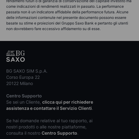
rendimenti futuri o di garanzia di conservazione del capitale investito ma
come indicazioni di rendimenti realizzati in passato. La performance
passata non è un indicatore affidabile della performance futura. Alcune
delle informazioni contenute nel presente documento possono essere
basate su stime e proiezioni del Gruppo Saxo Bank e pertanto gli utenti
non dovrebbero fare eccessivo affidamento su di esse.
BG SAXO SIM S.p.A.
Corso Europa 22
20122 Milano
Centro Supporto
Se sei un Cliente,
clicca qui per richiedere
assistenza e contattare il Servizio Clienti
.
Se hai domande relative al tuo rapporto, ai
nostri prodotti o alle nostre piattaforme,
consulta il nostro
Centro Supporto
.