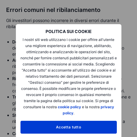
Errori comuni nel ribilanciamento
Gli investitori possono incorrere in diversi errori durante il
ribilanciamento, come:
POLITICA SUI COOKIE
I nostri siti web utilizzano i cookie per offrire all'utente
Decisioni emotive
: lasciare che le emozioni guidino le
una migliore esperienza di navigazione, abilitando,
decisioni di ribilanciamento può portare ad un tempismo
ottimizzando e analizzando le operazioni del sito,
errato e ad operazioni inefficienti.
nonché per fornire contenuti pubblicitari personalizzati e
Amnesia del ribilanciamento
: ignorare la necessità di
consentire la connessione ai social media. Scegliendo
ribilanciare, soprattutto durante mercati volatili, può
"Accetta tutto" si acconsente all'utilizzo dei cookie e al
portare a una maggiore esposizione al rischio.
relativo trattamento dei dati personali. Selezionare
Ribilanciamento eccessivo
: un ribilanciamento troppo
"Gestisci consenso" per gestire le preferenze di
frequente può causare costi di transazione elevati e
consenso. È possibile modificare le proprie preferenze o
complicazioni fiscali, riducendo i rendimenti complessivi.
revocare il proprio consenso in qualsiasi momento
Trascurare i costi
: ignorare le commissioni di transazione e
tramite la pagina della politica sui cookie. Si prega di
gli spread denaro - lettera può minare i vantaggi del
consultare la nostra
cookie policy
e la nostra
privacy
ribilanciamento.
policy
.
Strategia i
ncoerente
: non effettuare un piano di
ribilanciamento regolare o a soglie definite può portare a
Accetta tutto
una gestione del portafoglio casuale.
Concentrarsi solo sulle asset class
: non bilanciare