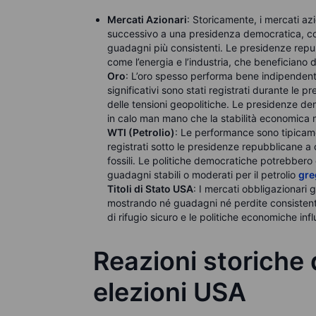
Mercati Azionari
: Storicamente, i mercati a
successivo a una presidenza democratica, co
guadagni più consistenti. Le presidenze repub
come l’energia e l’industria, che beneficiano
Oro
: L’oro spesso performa bene indipendente
significativi sono stati registrati durante le
delle tensioni geopolitiche. Le presidenze de
in calo man mano che la stabilità economica m
WTI (Petrolio)
: Le performance sono tipicame
registrati sotto le presidenze repubblicane a c
fossili. Le politiche democratiche potrebbero c
guadagni stabili o moderati per il petrolio
gre
Titoli di Stato USA
: I mercati obbligazionari 
mostrando né guadagni né perdite consistenti
di rifugio sicuro e le politiche economiche in
Reazioni storiche
elezioni USA