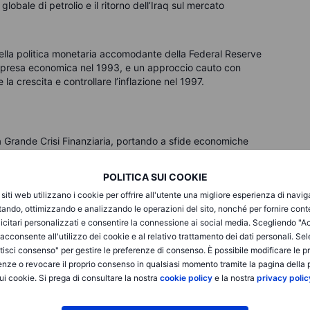
obale di petrolio e il ritorno dell’Iraq sul mercato
ella politica monetaria accomodante della Federal Reserve
 ripresa economica nel 1993, e un approccio cauto con
a crescita e controllare l’inflazione nel 1997.
a Grande Crisi Finanziaria, portando a sfide economiche
mentato misure di stimolo e riforme finanziarie per
POLITICA SUI COOKIE
i siti web utilizzano i cookie per offrire all'utente una migliore esperienza di navi
te ripresa dai minimi della recessione, guidata da misure di
itando, ottimizzando e analizzando le operazioni del sito, nonché per fornire cont
 investitori. Nel 2013, i mercati azionari hanno avuto una
icitari personalizzati e consentire la connessione ai social media. Scegliendo "A
che hanno raggiunto nuovi massimi storici. L'S&P 500 e il Dow
i acconsente all'utilizzo dei cookie e al relativo trattamento dei dati personali. Se
 sostanziali, guidati dalla continua ripresa economica, dalla
isci consenso" per gestire le preferenze di consenso. È possibile modificare le p
 monetarie di sostegno dalle banche centrali, in particolare
enze o revocare il proprio consenso in qualsiasi momento tramite la pagina della p
tivo (QE) della Federal Reserve.
ui cookie. Si prega di consultare la nostra
cookie policy
e la nostra
privacy polic
nel 2009 poiché gli investitori si sono rivolti a beni rifugio in