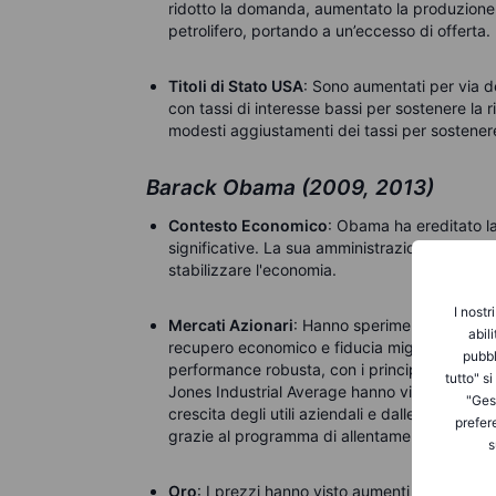
ridotto la domanda, aumentato la produzione gl
petrolifero, portando a un’eccesso di offerta.
Titoli di Stato USA
: Sono aumentati per via d
con tassi di interesse bassi per sostenere la
modesti aggiustamenti dei tassi per sostenere l
Barack Obama (2009, 2013)
Contesto Economico
: Obama ha ereditato l
significative. La sua amministrazione ha imple
stabilizzare l'economia.
I nostr
Mercati Azionari
: Hanno sperimentato una for
abil
recupero economico e fiducia migliorata degli
pubbl
performance robusta, con i principali indici 
tutto" s
Jones Industrial Average hanno visto guadagni
"Gest
crescita degli utili aziendali e dalle politiche
prefer
grazie al programma di allentamento quantita
s
Oro
: I prezzi hanno visto aumenti significativi 