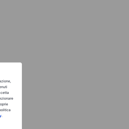
gazione,
enuti
ccetta
lezionare
roprie
olitica
y
.