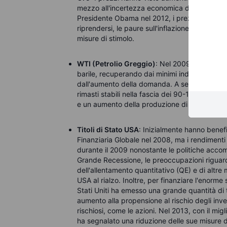
mezzo all'incertezza economica della Grande R
Presidente Obama nel 2012, i prezzi dell'oro s
riprendersi, le paure sull'inflazione si sono at
misure di stimolo.
WTI (Petrolio Greggio)
: Nel 2009 i prezzi de
barile, recuperando dai minimi indotti dalla cr
dall'aumento della domanda. A seguito della 
rimasti stabili nella fascia dei 90-100 dollari
e un aumento della produzione di petrolio, in p
Titoli di Stato USA
: Inizialmente hanno benefi
Finanziaria Globale nel 2008, ma i rendimenti
durante il 2009 nonostante le politiche accomo
Grande Recessione, le preoccupazioni riguard
dell'allentamento quantitativo (QE) e di altre 
USA al rialzo. Inoltre, per finanziare l'enorme
Stati Uniti ha emesso una grande quantità di t
aumento alla propensione al rischio degli inves
rischiosi, come le azioni. Nel 2013, con il m
ha segnalato una riduzione delle sue misure d