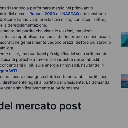
zionari tendono a performare meglio nel primo anno
n indici come il
Russell 2000
e il
NASDAQ
che mostrano
blicane hanno visto prestazioni miste, con alcuni settori,
 della deregolamentazione.
mente dal partito che vince le elezioni, ma picchi
 presidenze repubblicane a causa dell’incertezza economica e
mocratiche generalmente vedono prezzi dell’oro più stabili o
igliora.
nte miste, ma guadagni più significativi sono solitamente
ausa di politiche a favore alle industrie dei combustibili
oncentrarsi di più sulle energie rinnovabili, risultando in
ggio WTI
.
generalmente rimangono stabili sotto entrambi i partiti, non
 direttamente legati al partito del presidente. La domanda
fluenzano significativamente le performance.
 del mercato post