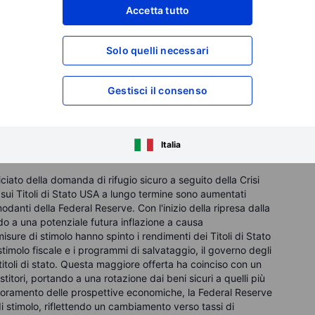
Accetta tutto
ecessione. Tuttavia, a seguito della rielezione del
ono diminuiti poiché l'economia globale ha iniziato a
tenuate e la Federal Reserve ha iniziato il tapering delle sue
Solo quelli necessari
l WTI sono aumentati significativamente a circa 82 dollari al
Gestisci il consenso
isi finanziaria, supportati dalla ripresa economica e
rielezione del Presidente Obama nel 2012, i prezzi sono
 al barile, guidati da una crescita economica globale costante
articolare dal boom dello shale negli Stati Uniti.
Italia
ciato della domanda di rifugio sicuro a seguito della Crisi
 sui Titoli di Stato USA a lungo termine sono aumentati
danti della Federal Reserve. Con l'inizio della ripresa dalla
o a una potenziale futura inflazione a causa
misure di stimolo hanno spinto i rendimenti dei Titoli di Stato
 stimolo fiscale e i programmi di salvataggio, il governo degli
itoli di stato. Questa maggiore offerta ha coinciso con un
titori, portando a una rotazione dai beni sicuri a quelli più
iglioramento delle prospettive economiche, la Federal Reserve
i stimolo, riflettendo un cambiamento verso tassi di