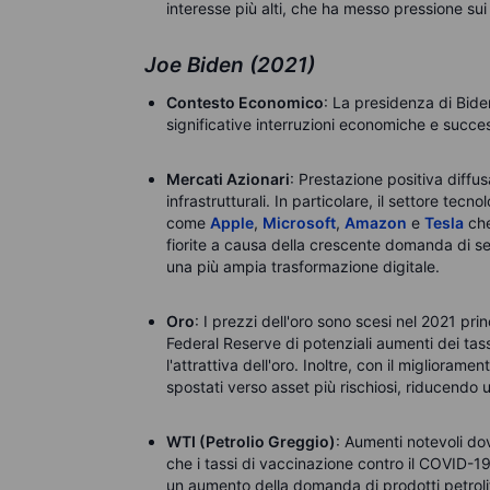
interesse più alti, che ha messo pressione sui 
Joe Biden (2021)
Contesto Economico
: La presidenza di Bid
significative interruzioni economiche e succes
Mercati Azionari
: Prestazione positiva diffus
infrastrutturali. In particolare, il settore tec
come
Apple
,
Microsoft
,
Amazon
e
Tesla
che
fiorite a causa della crescente domanda di ser
una più ampia trasformazione digitale.
Oro
: I prezzi dell'oro sono scesi nel 2021 pr
Federal Reserve di potenziali aumenti dei tass
l'attrattiva dell'oro. Inoltre, con il migliorame
spostati verso asset più rischiosi, riducendo 
WTI (Petrolio Greggio)
: Aumenti notevoli do
che i tassi di vaccinazione contro il COVID-1
un aumento della domanda di prodotti petroliferi.