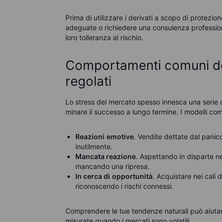
Prima di utilizzare i derivati a scopo di protezio
adeguate o richiedere una consulenza professiona
loro tolleranza al rischio.
Comportamenti comuni deg
regolati
Lo stress del mercato spesso innesca una serie 
minare il successo a lungo termine. I modelli co
Reazioni
emotive
. Vendite dettate dal panic
inutilmente.
Mancata reazione
. Aspettando in disparte ne
mancando una ripresa.
In cerca di
opportunità
. Acquistare nei cali
riconoscendo i rischi connessi.
Comprendere le tue tendenze naturali può aiutart
misurate quando i mercati sono volatili.