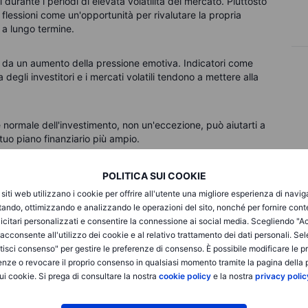
durante i periodi di elevata volatilità del mercato. Piuttosto
 flessioni come un'opportunità per rivalutare la propria
i a lungo termine.
da un aumento della pressione emotiva. Indicatori come
 degli investitori e i mercati volatili tendono a mettere alla
te normale dell'investimento, non un'eccezione, può aiutarti a
tuo piano finanziario più ampio.
attraverso la gestione del rischio
POLITICA SUI COOKIE
i siti web utilizzano i cookie per offrire all'utente una migliore esperienza di navi
itando, ottimizzando e analizzando le operazioni del sito, nonché per fornire cont
icitari personalizzati e consentire la connessione ai social media. Scegliendo "A
ci per gestire il rischio di investimento. Distribuendo
i acconsente all'utilizzo dei cookie e al relativo trattamento dei dati personali. Se
 come ad esempio azioni, obbligazioni ed ETF, gli investitori
isci consenso" per gestire le preferenze di consenso. È possibile modificare le p
lo settore, regione o asset class.
enze o revocare il proprio consenso in qualsiasi momento tramite la pagina della p
ui cookie. Si prega di consultare la nostra
cookie policy
e la nostra
privacy polic
ia contro le perdite. Anche i portafogli ben diversificati
e, alcuni strumenti come gli ETF comportano rischi propri,