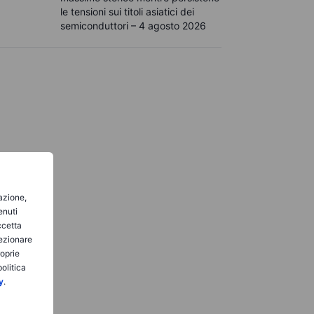
le tensioni sui titoli asiatici dei
semiconduttori – 4 agosto 2026
gazione,
enuti
ccetta
lezionare
roprie
olitica
y
.