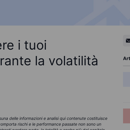
e i tuoi
ante la volatilità
Art
na delle informazioni e analisi qui contenute costituisce
g comporta rischi e le performance passate non sono un
tresti perdere parte, la totalità o anche più del capitale