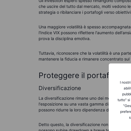
Gli investitori esperti spesso rimangono composti 
che uscire del tutto dal mercato, molti vedono le
strategia o ribilanciare i portafogli verso obiettiv
Una maggiore volatilità è spesso accompagnata 
l'Indice VIX possono riflettere l'aumento dell'ansia
prova la disciplina emotiva.
Tuttavia, riconoscere che la volatilità è una par
mantenere la fiducia e rimanere concentrato sul 
Proteggere il portafoglio 
I nostr
Diversificazione
abil
pubbl
La diversificazione rimane uno dei modi più effica
tutto" s
l'esposizione su una vasta gamma di asset class,
"Gest
possono ridurre la loro dipendenza da ogni singo
prefer
s
Detto questo, la diversificazione non è una garanz
possono subire drawdown a breve termine. Inoltr