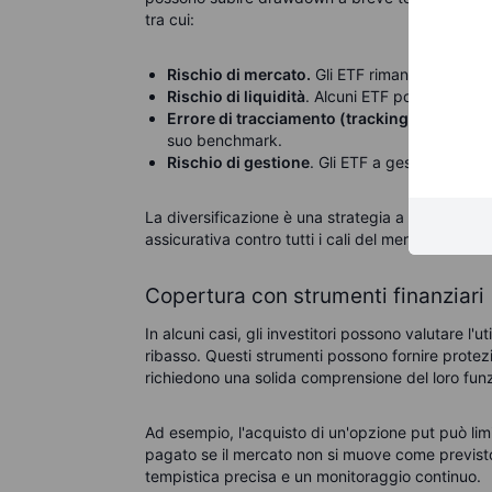
tra cui:
Rischio di mercato.
Gli ETF rimangono sogget
Rischio di liquidità
. Alcuni ETF possono esser
Errore di tracciamento (tracking error)
. L'
suo benchmark.
Rischio di gestione
. Gli ETF a gestione attiv
La diversificazione è una strategia a lungo termin
assicurativa contro tutti i cali del mercato.
Copertura con strumenti finanziari
In alcuni casi, gli investitori possono valutare l'ut
ribasso. Questi strumenti possono fornire protez
richiedono una solida comprensione del loro funz
Ad esempio, l'acquisto di un'opzione put può lim
pagato se il mercato non si muove come previsto
tempistica precisa e un monitoraggio continuo.