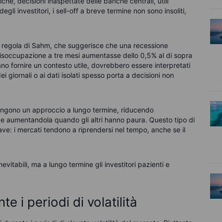
che, decisioni inaspettate delle banche centrali, utili
li investitori, i sell-off a breve termine non sono insoliti,
 la regola di Sahm, che suggerisce che una recessione
disoccupazione a tre mesi aumentasse dello 0,5% al di sopra
no fornire un contesto utile, dovrebbero essere interpretati
i giornali o ai dati isolati spesso porta a decisioni non
tengono un approccio a lungo termine, riducendo
 e aumentandola quando gli altri hanno paura. Questo tipo di
iave: i mercati tendono a riprendersi nel tempo, anche se il
nevitabili, ma a lungo termine gli investitori pazienti e
e i periodi di volatilità