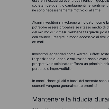
essere innescati da eventi quali tensioni geopoliti
societari deludenti o cambiamenti nel sentiment deg
né sono necessariamente motivo di allarme.
Alcuni investitori si rivolgono a indicatori come
potrebbe essere probabile se il tasso medio di 
del minimo di 12 mesi. Sebbene tali quadri possa
con cautela. Reagire in modo eccessivo ai titoli de
ottimali.
Investitori leggendari come Warren Buffett sos
l'esposizione quando le valutazioni sono elevate
prospettiva disciplinata rafforza un principio ch
percorso è imprevedibile.
In conclusione: gli alti e bassi del mercato sono i
coerenti vengono generalmente premiati.
Mantenere la fiducia durant