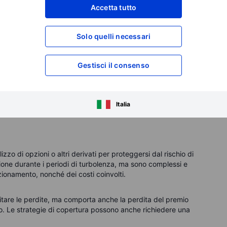
Accetta tutto
ti ai movimenti generali del mercato.
Solo quelli necessari
e difficili da acquistare o vendere in grandi volumi.
ETF potrebbe non replicare esattamente la performance del
Gestisci il consenso
a si basano sul processo decisionale dei gestori di fondi.
e per ridurre il rischio di portafoglio, non una polizza
Italia
ilizzo di opzioni o altri derivati per proteggersi dal rischio di
ione durante i periodi di turbolenza, ma sono complessi e
ionamento, nonché dei costi coinvolti.
itare le perdite, ma comporta anche la perdita del premio
. Le strategie di copertura possono anche richiedere una