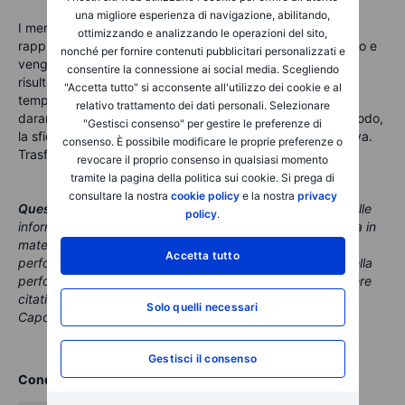
una migliore esperienza di navigazione, abilitando,
I mercati reagiranno al ritmo delle consegne. Il “cadence”
ottimizzando e analizzando le operazioni del sito,
rappresenta la velocità con cui le apparecchiature arrivano e
nonché per fornire contenuti pubblicitari personalizzati e
vengono attivate. Prossimi appuntamenti da monitorare: i
consentire la connessione ai social media. Scegliendo
risultati trimestrali di AMD il 4 novembre per dettagli sulle
"Accetta tutto" si acconsente all'utilizzo dei cookie e al
tempistiche, e le prime approvazioni dei siti MI450, che
relativo trattamento dei dati personali. Selezionare
daranno il via alla maturazione dei warrant. Nel lungo periodo,
"Gestisci consenso" per gestire le preferenze di
la sfida è semplice: trasformare il capitale in capacità attiva.
consenso. È possibile modificare le proprie preferenze o
Trasformare la capacità in flussi di cassa. Poi ripetere.
revocare il proprio consenso in qualsiasi momento
tramite la pagina della politica sui cookie. Si prega di
consultare la nostra
cookie policy
e la nostra
privacy
Questo contenuto è materiale di marketing
.
Nessuna delle
policy
.
informazioni e analisi qui contenute costituisce consulenza in
materia di investimenti. Il trading comporta rischi e le
Accetta tutto
performance passate non sono un indicatore affidabile della
performance futura. In questo contenuto potrebbero essere
citati strumenti emessi da società partner, dalle quali la
Solo quelli necessari
Capogruppo Saxo riceve pagamenti o retrocessioni.
Gestisci il consenso
Condividi