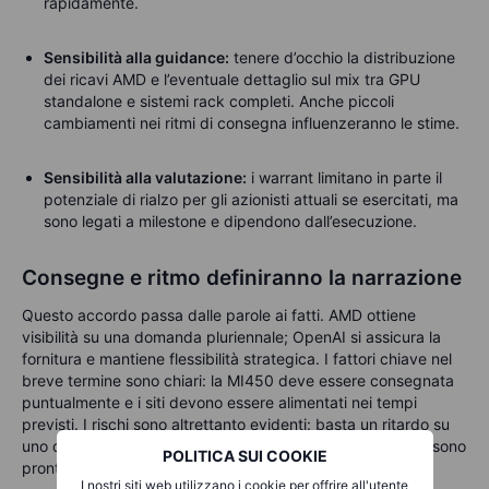
rapidamente.
Sensibilità alla guidance:
tenere d’occhio la distribuzione
dei ricavi AMD e l’eventuale dettaglio sul mix tra GPU
standalone e sistemi rack completi. Anche piccoli
cambiamenti nei ritmi di consegna influenzeranno le stime.
Sensibilità alla valutazione:
i warrant limitano in parte il
potenziale di rialzo per gli azionisti attuali se esercitati, ma
sono legati a milestone e dipendono dall’esecuzione.
Consegne e ritmo definiranno la narrazione
Questo accordo passa dalle parole ai fatti. AMD ottiene
visibilità su una domanda pluriennale; OpenAI si assicura la
fornitura e mantiene flessibilità strategica. I fattori chiave nel
breve termine sono chiari: la MI450 deve essere consegnata
puntualmente e i siti devono essere alimentati nei tempi
previsti. I rischi sono altrettanto evidenti: basta un ritardo su
uno dei due fronti perché i ricavi slittino, anche se le GPU sono
POLITICA SUI COOKIE
pronte.
I nostri siti web utilizzano i cookie per offrire all'utente