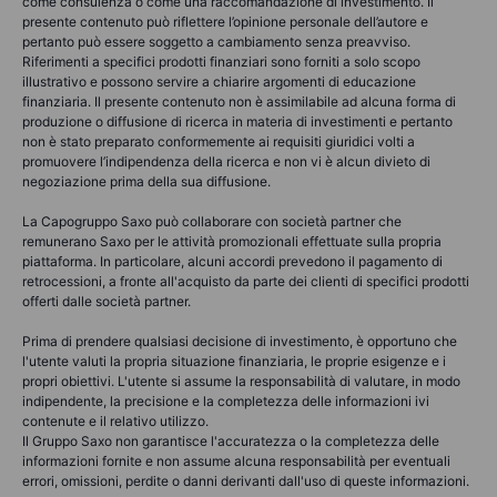
come consulenza o come una raccomandazione di investimento. Il
presente contenuto può riflettere l’opinione personale dell’autore e
pertanto può essere soggetto a cambiamento senza preavviso.
Riferimenti a specifici prodotti finanziari sono forniti a solo scopo
illustrativo e possono servire a chiarire argomenti di educazione
finanziaria. Il presente contenuto non è assimilabile ad alcuna forma di
produzione o diffusione di ricerca in materia di investimenti e pertanto
non è stato preparato conformemente ai requisiti giuridici volti a
promuovere l’indipendenza della ricerca e non vi è alcun divieto di
negoziazione prima della sua diffusione.
La Capogruppo Saxo può collaborare con società partner che
remunerano Saxo per le attività promozionali effettuate sulla propria
piattaforma. In particolare, alcuni accordi prevedono il pagamento di
retrocessioni, a fronte all'acquisto da parte dei clienti di specifici prodotti
offerti dalle società partner.
Prima di prendere qualsiasi decisione di investimento, è opportuno che
l'utente valuti la propria situazione finanziaria, le proprie esigenze e i
propri obiettivi. L'utente si assume la responsabilità di valutare, in modo
indipendente, la precisione e la completezza delle informazioni ivi
contenute e il relativo utilizzo.
Il Gruppo Saxo non garantisce l'accuratezza o la completezza delle
informazioni fornite e non assume alcuna responsabilità per eventuali
errori, omissioni, perdite o danni derivanti dall'uso di queste informazioni.