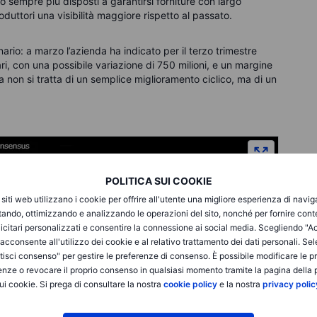
o sempre più disposti a garantirsi forniture con largo
roduttori una visibilità maggiore rispetto al passato.
ario: a marzo l’azienda ha indicato per il terzo trimestre
llari, con una possibile variazione di 750 milioni, e un margine
a non si tratta di un semplice miglioramento ciclico, ma di un
POLITICA SUI COOKIE
i siti web utilizzano i cookie per offrire all'utente una migliore esperienza di navi
itando, ottimizzando e analizzando le operazioni del sito, nonché per fornire cont
icitari personalizzati e consentire la connessione ai social media. Scegliendo "A
i acconsente all'utilizzo dei cookie e al relativo trattamento dei dati personali. Se
isci consenso" per gestire le preferenze di consenso. È possibile modificare le p
enze o revocare il proprio consenso in qualsiasi momento tramite la pagina della p
ui cookie. Si prega di consultare la nostra
cookie policy
e la nostra
privacy polic