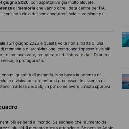
l 24 giugno 2026
, con aspettative già molto elevate.
carenze di memoria
che vanno oltre i data centre per l’IA.
 il consueto ciclo dei semiconduttori, solo in versione più
cale il 24 giugno 2026 e questa volta non si tratta di una
i memoria e di archiviazione, componenti spesso invisibili
rver di memorizzare, recuperare ed elaborare dati. Di norma
 invece, è protagonista.
hiede enormi quantità di memoria. Non basta la potenza di
loce e vicina per alimentare i processori. In assenza di
estano in attesa dei dati, un po’ come avere un’auto sportiva
 quadro
nenti più esigenti al mondo. Se segnala che l’aumento dei
rezzi più alti, il mercato presta attenzione. Se persino Apple