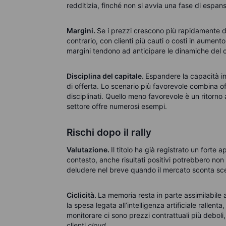
redditizia, finché non si avvia una fase di espan
Margini.
Se i prezzi crescono più rapidamente dei
contrario, con clienti più cauti o costi in aument
margini tendono ad anticipare le dinamiche del ci
Disciplina del capitale.
Espandere la capacità i
di offerta. Lo scenario più favorevole combina o
disciplinati. Quello meno favorevole è un ritorno
settore offre numerosi esempi.
Rischi dopo il rally
Valutazione.
Il titolo ha già registrato un fort
contesto, anche risultati positivi potrebbero non
deludere nel breve quando il mercato sconta scen
Ciclicità.
La memoria resta in parte assimilabile
la spesa legata all’intelligenza artificiale rallenta
monitorare ci sono prezzi contrattuali più deboli
clienti
cloud.