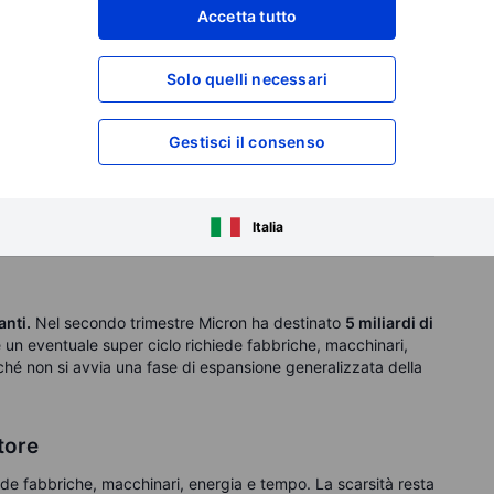
Accetta tutto
Solo quelli necessari
Gestisci il consenso
el secondo trimestre fiscale e Saxo Bank. Grafico
Italia
elligenza artificiale di Bloomberg.
anti.
Nel secondo trimestre Micron ha destinato
5 miliardi di
un eventuale super ciclo richiede fabbriche, macchinari,
nché non si avvia una fase di espansione generalizzata della
tore
de fabbriche, macchinari, energia e tempo. La scarsità resta