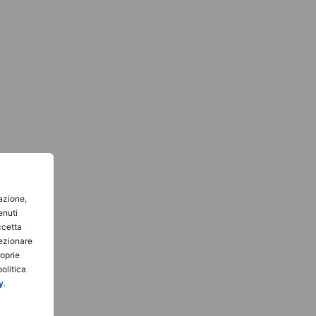
gazione,
enuti
ccetta
lezionare
roprie
olitica
y
.