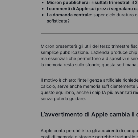
Micron pubblicherà i risultati trimestrali i
I commenti di Apple sui prezzi segnalano 
La domanda centrale
: super ciclo duraturo o
sofisticata?
Micron presenterà gli utili del terzo trimestre fis
semplice pubblicazione. L’azienda produce chip d
ma essenziali che permettono a dispositivi e se
la memoria resta sullo sfondo; questa settimana,
Il motivo è chiaro: l’intelligenza artificiale ric
calcolo, serve anche memoria sufficientemente ve
questo equilibrio, anche i chip IA più avanzati r
senza poterla guidare.
L’avvertimento di Apple cambia il
Apple conta perché è tra gli acquirenti di compo
costi di memoria e storage potrebbe tradursi in p