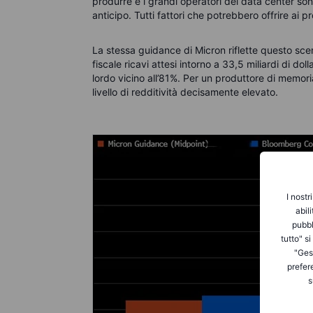
produrre e i grandi operatori dei data center son
anticipo. Tutti fattori che potrebbero offrire ai p
La stessa guidance di Micron riflette questo scen
fiscale ricavi attesi intorno a 33,5 miliardi di do
lordo vicino all’81%. Per un produttore di memori
livello di redditività decisamente elevato.
I nostr
abil
pubbl
tutto" s
"Gest
prefer
s