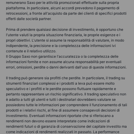
remunerano Saxo per le attività promozionali effettuate sulla propria
piattaforma. In particolare, alcuni accordi prevedono il pagamento di
retrocessioni, a fronte all'acquisto da parte dei clienti di specifici prodotti
offerti dalle società partner.
Prima di prendere qualsiasi decisione di investimento, è opportuno che
l'utente valuti la propria situazione finanziaria, le proprie esigenze e i
propri obiettivi. L'utente si assume la responsabilità di valutare, in modo
indipendente, la precisione e la completezza delle informazioni ivi
contenute e il relativo utilizzo.
Il Gruppo Saxo non garantisce l'accuratezza o la completezza delle
informazioni fornite e non assume alcuna responsabilità per eventuali
errori, omissioni, perdite o danni derivanti dall'uso di queste informazioni.
Il trading può generare sia profitti che perdite. In particolare, il trading su
strumenti finanziari complessi e i prodotti a leva può essere molto
speculativo e i profitti e le perdite possono fluttuare rapidamente e
pertanto rappresentare un rischio significativo. Il trading speculativo non
è adatto a tutti gli utenti e tutti i destinatari dovrebbero valutare se
possiedono tutte le informazioni per comprendere il funzionamento di tali
prodotti e i relativi rischi, al fine di assumere consapevoli decisioni di
investimento. Eventuali informazioni riportate che si riferiscano a
rendimenti non devono essere interpretate come indicazioni di
rendimenti futuri o di garanzia di conservazione del capitale investito ma
come indicazioni di rendimenti realizzati in passato. La performance