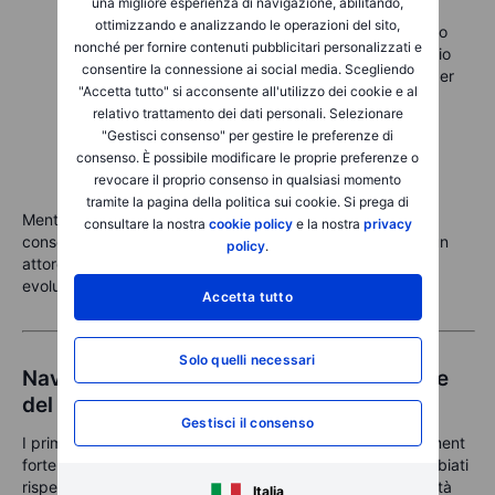
una migliore esperienza di navigazione, abilitando,
attrattiva del Bitcoin come asset negoziabile.
ottimizzando e analizzando le operazioni del sito,
Premio/sconto rispetto al NAV:
IBIT tratta con uno
nonché per fornire contenuti pubblicitari personalizzati e
sconto del -0,05%, mentre IAU tratta con un premio
consentire la connessione ai social media. Scegliendo
del +0,40%. Ciò suggerisce un prezzo efficiente per
"Accetta tutto" si acconsente all'utilizzo dei cookie e al
IBIT rispetto al suo NAV.
relativo trattamento dei dati personali. Selezionare
Scadenza:
lanciato nel gennaio 2024, IBIT è una
"Gestisci consenso" per gestire le preferenze di
novità rispetto a IAU, che è un punto fermo del
consenso. È possibile modificare le proprie preferenze o
portafoglio dal 2005.
revocare il proprio consenso in qualsiasi momento
tramite la pagina della politica sui cookie. Si prega di
Mentre IAU rimane una pietra miliare per gli investitori
consultare la nostra
cookie policy
e la nostra
privacy
conservatori in cerca di stabilità, IBIT si sta dimostrando un
policy
.
attore forte nello spazio degli asset digitali in rapida
evoluzione.
Accetta tutto
Solo quelli necessari
Navigare nel sentiment e nelle aspettative
del mercato
Gestisci il consenso
I primi dati di trading per le opzioni IBIT rivelano un sentiment
fortemente rialzista, con quasi 289.000 opzioni Call scambiati
rispetto a soli 65.000 opzioni put nel primo giorno. L'attività
Italia