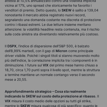
attesta al 10,5% annualizzato contro una volatilità implicita
vicina al 17%, uno spread che storicamente ha favorito i
venditori di premio. Detto questo, lo
SKEW
è salito a 139,04
nonostante il mercato abbia registrato nuovi record,
segnalando una domanda costante ma discreta di protezione
contro i ribassi estremi. Le due letture insieme meritano
attenzione: la volatilità headline resta contenuta, ma il rischio
sulla coda sinistra sta diventando relativamente più costoso.
Il
DSPX
, l’indice di dispersione dell’S&P 500, è balzato
dell’8,99% martedì, con il gap di
Micron
come principale
driver visibile. Poiché i singoli titoli si stanno muovendo molto
più dell’indice, la correlazione implicita tra i componenti è in
diminuzione. I future sul
VIX
del primo mese hanno chiuso a
18,70, circa 1,70 punti sopra il livello spot, mentre la struttura
a termine mantiene un normale contango verso il secondo
mese a 20,55.
Approfondimento strategico – Cosa sta realmente
indicando lo SKEW sul costo della protezione al ribasso.
Il
VIX
misura il costo medio delle opzioni su tutti gli strike,
mentre lo
SKEW
misura qualcosa di più specifico: quanto le