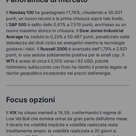
Il
Nasdaq 100
ha guadagnato l’1,76%, chiudendo a 30.001
punti, un nuovo record e la prima chiusura sopra tale livello.
L’
S&P 500
è salito dello 0,61% a 7.519 punti, anch’esso su un
nuovo massimo storico in chiusura. Il
Dow Jones Industrial
Average
ha ceduto lo 0,23% a 50.467 punti, penalizzato dalla
debolezza dei titoli ciclici ed energetici mentre la tecnologia
guidava i rialzi. Il
Russell 2000
è avanzato dell’1,79% a 2.921
punti, in una seduta solidamente positiva per le small cap. Il
WTI
è sceso di circa il 2,10% verso i 92 USD, poiché
l’ottimismo sull’accordo con l’Iran ha ridotto il premio legato al
rischio geopolitico incorporato nei prezzi dell’energia.
Focus opzioni
Il
VIX
ha chiuso martedì a 16,59, confermando il regime di
Low Vol Bull che domina ormai da gran parte dell’ultimo mese.
Il divario tra volatilità implicita e volatilità realizzata resta
insolitamente ampio: la volatilità realizzata a 20 giorni si