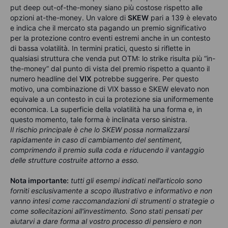
put deep out-of-the-money siano più costose rispetto alle
opzioni at-the-money. Un valore di
SKEW
pari a 139 è elevato
e indica che il mercato sta pagando un premio significativo
per la protezione contro eventi estremi anche in un contesto
di bassa volatilità. In termini pratici, questo si riflette in
qualsiasi struttura che venda put OTM: lo strike risulta più “in-
the-money” dal punto di vista del premio rispetto a quanto il
numero headline del
VIX
potrebbe suggerire. Per questo
motivo, una combinazione di VIX basso e SKEW elevato non
equivale a un contesto in cui la protezione sia uniformemente
economica. La superficie della volatilità ha una forma e, in
questo momento, tale forma è inclinata verso sinistra.
Il rischio principale è che lo SKEW possa normalizzarsi
rapidamente in caso di cambiamento del sentiment,
comprimendo il premio sulla coda e riducendo il vantaggio
delle strutture costruite attorno a esso.
Nota importante:
tutti gli esempi indicati nell’articolo sono
forniti esclusivamente a scopo illustrativo e informativo e non
vanno intesi come raccomandazioni di strumenti o strategie o
come sollecitazioni all'investimento. Sono stati pensati per
aiutarvi a dare forma al vostro processo di pensiero e non