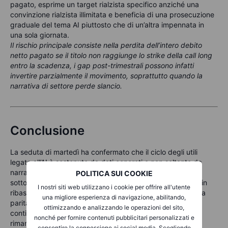
pagato, esprime un target rialzista specifico anziché una
convinzione rialzista illimitata e beneficia di una prosecuzione
graduale del tema AI piuttosto che di un’altra impennata in
una sola giornata.
Il rischio principale consiste nella perdita dell’intero debito
netto pagato se il titolo non raggiunge lo strike della call long
entro la scadenza, i gap post-trimestrali possono infatti
invertire parzialmente il movimento, soprattutto quando la
narrativa di settore perde slancio.
Conclusione
La seduta di martedì ha confermato che il ciclo degli utili
legato all’AI è sostenuto da dati concreti e non soltanto da
narrativa. In vista di mercoledì, i mercati europei stanno
POLITICA SUI COOKIE
sottoperformando (
Euro Stoxx 50
in calo dell’1,18%,
DAX
in
I nostri siti web utilizzano i cookie per offrire all'utente
ribasso dello 0,80%) mentre i
future USA
restano vicini alla
una migliore esperienza di navigazione, abilitando,
parità. Il
VIX
sta risalendo leggermente a 17,01, lo
SKEW
ottimizzando e analizzando le operazioni del sito,
continua ad aumentare e il premio per il rischio di volatilità
nonché per fornire contenuti pubblicitari personalizzati e
rimane ampio. Il regime continua a favorire i venditori di
consentire la connessione ai social media. Scegliendo