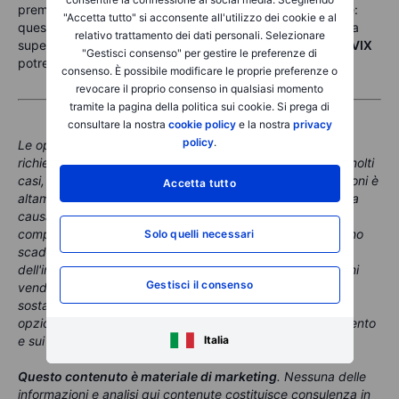
premio, ma il crescente skew sulla coda merita attenzione:
"Accetta tutto" si acconsente all'utilizzo dei cookie e al
questo mercato non è compiacente nella parte bassa della
relativo trattamento dei dati personali. Selezionare
superficie della volatilità, anche se il numero headline del
VIX
"Gestisci consenso" per gestire le preferenze di
potrebbe suggerire il contrario.
consenso. È possibile modificare le proprie preferenze o
revocare il proprio consenso in qualsiasi momento
tramite la pagina della politica sui cookie. Si prega di
consultare la nostra
cookie policy
e la nostra
privacy
policy
.
Le opzioni sono prodotti complessi e ad alto rischio e
richiedono conoscenza, esperienza di investimento e, in molti
casi, un'elevata accettazione del rischio. Il trading di opzioni è
Accetta tutto
altamente speculativo e non è adatto a tutti gli investitori a
causa dei rischi connessi. La negoziazione di opzioni
comporta un rischio elevato. Le opzioni acquistate possono
Solo quelli necessari
scadere senza valore, con la conseguente perdita
dell'investimento iniziale (premio e costi), mentre le opzioni
Gestisci il consenso
vendute possono comportare per l’investitore perdite
sostanziali (potenzialmente illimitate). Prima di investire in
opzioni, è necessario essere ben informarti sul funzionamento
Italia
e sui rischi di tali prodotti.
Questo contenuto è materiale di marketing
. Nessuna delle
informazioni e analisi qui contenute costituisce consulenza in