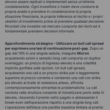
devono essere replicati o implementati senza un'attenta
considerazione. Ogni investitore o trader deve condurre la
propria analisi e prendere in considerazione la propria
situazione finanziaria, la propria tolleranza al rischio e i propri
obiettivi di investimento prima di prendere qualsiasi decisione.
Ricordati che investire nel mercato comporta dei rischi ed è
fondamentale prendere decisioni informate.
Approfondimento strategico – Utilizzare un bull call spread
per esprimere una tesi di continuazione post-gap.
Dopo un
gap del 19% in una singola seduta, inseguire
Micron
acquistando azioni o semplici long call comporta un duplice
svantaggio: un prezzo di ingresso elevato e una volatilità
implicita gonfiata sulle opzioni. Un bull call spread,
acquistando una call a un prezzo strike pari o leggermente
superiore al prezzo corrente e vendendo una call con strike
più elevato al livello di resistenza atteso, affronta
contemporaneamente entrambe le problematiche. La call
venduta nella struttura consente di monetizzare parte della IV
elevata, riducendo il premio netto pagato e abbassando il
break-even dell’operazione rispetto a una singola long call.
L’operazione definisce una perdita massima limitata al premio