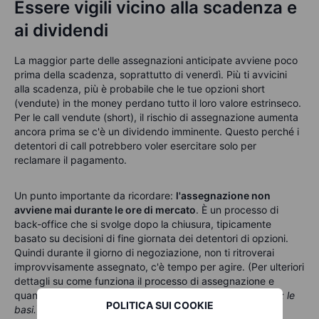
Essere vigili vicino alla scadenza e
ai dividendi
La maggior parte delle assegnazioni anticipate avviene poco
prima della scadenza, soprattutto di venerdì. Più ti avvicini
alla scadenza, più è probabile che le tue opzioni short
(vendute) in the money perdano tutto il loro valore estrinseco.
Per le call vendute (short), il rischio di assegnazione aumenta
ancora prima se c'è un dividendo imminente. Questo perché i
detentori di call potrebbero voler esercitare solo per
reclamare il pagamento.
Un punto importante da ricordare:
l'assegnazione non
avviene mai durante le ore di mercato
. È un processo di
back-office che si svolge dopo la chiusura, tipicamente
basato su decisioni di fine giornata dei detentori di opzioni.
Quindi durante il giorno di negoziazione, non ti ritroverai
improvvisamente assegnato, c'è tempo per agire. (Per ulteriori
dettagli su come funziona il processo di assegnazione e
quando appare nel tuo conto, vedi
Parte 1: Assegnazione: le
POLITICA SUI COOKIE
basi.
)