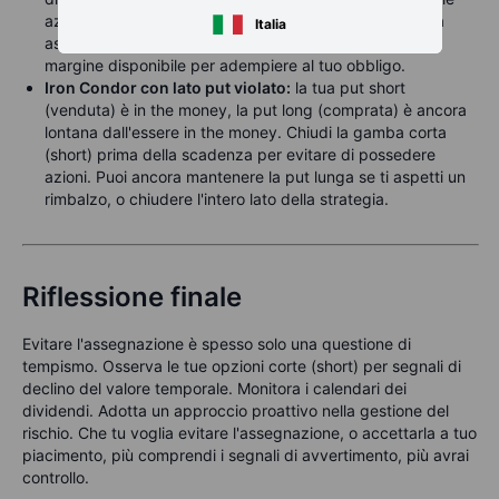
azioni? Chiudila o effettua il rollover. Vuoi il titolo? Allora
Italia
aspetta l'assegnazione ma verifica di avere sempre il
margine disponibile per adempiere al tuo obbligo.
Iron Condor con lato put violato:
la tua put short
(venduta) è in the money, la put long (comprata) è ancora
lontana dall'essere in the money. Chiudi la gamba corta
(short) prima della scadenza per evitare di possedere
azioni. Puoi ancora mantenere la put lunga se ti aspetti un
rimbalzo, o chiudere l'intero lato della strategia.
Riflessione finale
Evitare l'assegnazione è spesso solo una questione di
tempismo. Osserva le tue opzioni corte (short) per segnali di
declino del valore temporale. Monitora i calendari dei
dividendi. Adotta un approccio proattivo nella gestione del
rischio. Che tu voglia evitare l'assegnazione, o accettarla a tuo
piacimento, più comprendi i segnali di avvertimento, più avrai
controllo.