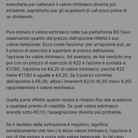
esercitarla per catturare il valore intrinseco diventa più
attraente, soprattutto per gli acquirenti di call poco prima di
un dividendo.
Puoi stimare il valore estrinseco nella tua piattaforma BG Saxo
osservando quanto del prezzo dell'opzione riflette il suo
valore temporale. Ecco come funziona: per un'opzione put, se
il prezzo di esercizio è superiore al prezzo dell'azione,
l'opzione ha valore intrinseco. Ad esempio, se hai venduto una
put con un prezzo di esercizio di €22 e l'azione è quotata a
€17,80, l'opzione ha €4,20 di valore intrinseco, perché €22
meno €17,80 è uguale a €4,20. Se il prezzo corrente
dell'opzione è €6,30, allora i rimanenti €2,10 (6,30 meno 4,20)
rappresentano il valore estrinseco.
Quella parte riflette quanto tempo è rimasto fino alla scadenza
e qualsiasi premio di volatilità. Se quel valore estrinseco
scende sotto €0,10, l'assegnazione diventa più probabile.
Se il risultato della sottrazione è negativo, significa
semplicemente che non c'è alcun valore intrinseco, l'opzione è
out of the money e porta solo valore temporale. In tal caso,