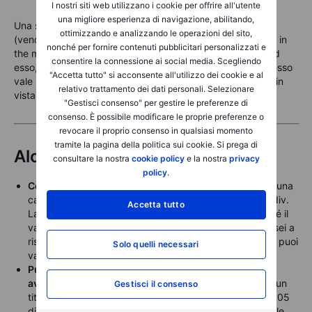
I nostri siti web utilizzano i cookie per offrire all'utente
una migliore esperienza di navigazione, abilitando,
Una semplice abitudine è controllare le tue opzioni short
ottimizzando e analizzando le operazioni del sito,
(vendute) uno o due giorni prima della scadenza. Se sono in
nonché per fornire contenuti pubblicitari personalizzati e
the money e negoziano al loro valore intrinseco o vicino ad
consentire la connessione ai social media. Scegliendo
esso, potresti volerle chiudere o effettuare il rolling. Lo stesso
"Accetta tutto" si acconsente all'utilizzo dei cookie e al
vale per qualsiasi call venduta (short) che è in the money in
relativo trattamento dei dati personali. Selezionare
vista di una data ex-dividendo.
"Gestisci consenso" per gestire le preferenze di
consenso. È possibile modificare le proprie preferenze o
revocare il proprio consenso in qualsiasi momento
tramite la pagina della politica sui cookie. Si prega di
Alcuni esempi chiave
consultare la nostra
cookie policy
e la nostra
privacy
policy
.
Covered Call su un titolo con dividendo:
hai venduto una
call a €48, e il titolo è a €49,20 il giorno prima dell'ex-div.
Accetta tutto
La call è negoziata a €1,05. Il dividendo è €1,20. Poiché il
valore temporale dell'opzione è inferiore al dividendo, sei a
rischio di essere assegnato. Per evitare l'assegnazione puoi
Solo quelli necessari
valutare di effettuare il rolling o chiudere l'opzione.
Put garantita da liquidità (cash secured put) che si
avvicina alla scadenza:
hai venduto una put a €22 su un
Gestisci il consenso
titolo che ora è quotato a €17,80. L'opzione ha solo €0,05
di valore estrinseco rimasto. Vuoi evitare di acquistare le