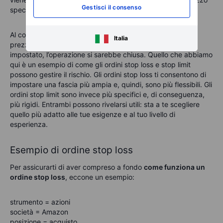
Gestisci il consenso
specifico.
Al contrario, se avessi impostato un ordine stop loss e il
Italia
prezzo fosse aperto a un livello compreso nel range
impostato, l’operazione si sarebbe chiusa. Quello che abbiamo
qui è un esempio di come gli ordini stop loss e stop limit
possono gestire il rischio. Gli ordini stop loss ti consentono di
impostare una fascia più ampia e, quindi, sono più flessibili. Gli
ordini stop limit sono invece più specifici e, di conseguenza,
più rigidi. Entrambi possono rivelarsi utili: sta a te scegliere
quello più adatto alle tue esigenze e al tuo livello di
esperienza.
Esempio di ordine stop loss
Per assicurarti di aver compreso a fondo
come funziona un
ordine stop loss
, eccone un esempio:
strumento = azioni
società = Amazon
posizione = acquisto