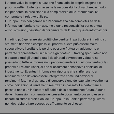
l'utente valuti la propria situazione finanziaria, le proprie esigenze e i
propri obiettivi. L'utente si assume la responsabilità di valutare, in modo
indipendente, la precisione e la completezza delle informazioni ivi
contenute e il relativo utilizzo.
Il Gruppo Saxo non garantisce l'accuratezza o la completezza delle
informazioni fornite e non assume alcuna responsabilità per eventuali
errori, omissioni, perdite o danni derivanti dall'uso di queste informazioni.
Il trading può generare sia profitti che perdite. In particolare, il trading su
strumenti finanziari complessi e i prodotti a leva può essere molto
speculativo e i profitti e le perdite possono fluttuare rapidamente e
pertanto rappresentare un rischio significativo. Il trading speculativo non
è adatto a tutti gli utenti e tutti i destinatari dovrebbero valutare se
possiedono tutte le informazioni per comprendere il funzionamento di tali
prodotti e i relativi rischi, al fine di assumere consapevoli decisioni di
investimento. Eventuali informazioni riportate che si riferiscano a
rendimenti non devono essere interpretate come indicazioni di
rendimenti futuri o di garanzia di conservazione del capitale investito ma
come indicazioni di rendimenti realizzati in passato. La performance
passata non è un indicatore affidabile della performance futura. Alcune
delle informazioni contenute nel presente documento possono essere
basate su stime e proiezioni del Gruppo Saxo Bank e pertanto gli utenti
non dovrebbero fare eccessivo affidamento su di esse.