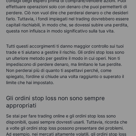
consigli degli esperti prima di comprare/vendere azioni. Puoi
effettuare operazioni solo con denaro che puoi permetterti di
perdere. Ciò non vuol dire che perderai denaro o che desideri
farlo. Tuttavia, i fondi impiegati nel trading dovrebbero essere
capitali rischiabili, in modo che, se dovessi subire una perdita,
questa non influisca in modo significativo sulla tua vita.
Tutti questi accorgimenti ti danno maggior controllo sui tuoi
trade e ti aiutano a gestire il rischio. Gli ordini stop loss sono
un ulteriore metodo per gestire il modo in cui operi. Non ti
impediscono di perdere denaro, ma limitano le tue perdite.
Non perderai più di quanto ti aspettavi perché, come
spiegato, l’ordine si chiude una volta raggiunto o superato il
limite che hai impostato.
Gli ordini stop loss non sono sempre
appropriati
Se stai per fare trading online e gli ordini stop loss sono
disponibili, quasi sempre dovresti usarli. Tuttavia, ricorda che
a volte gli ordini stop loss possono presentare dei problemi.
Ad esempio, nei mercati altamente volatili, gli ordini stop loss