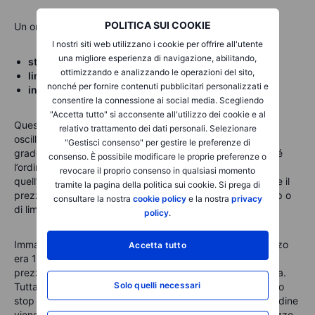
POLITICA SUI COOKIE
Un ordine stop limit potrebbe essere così:
I nostri siti web utilizzano i cookie per offrire all'utente
una migliore esperienza di navigazione, abilitando,
stop
= 1,25
ottimizzando e analizzando le operazioni del sito,
limite
= 1,26
nonché per fornire contenuti pubblicitari personalizzati e
intervallo di tempo
= 1 giorno
consentire la connessione ai social media. Scegliendo
"Accetta tutto" si acconsente all'utilizzo dei cookie e al
Questo significa che l’operazione si chiuderà se il prezzo
relativo trattamento dei dati personali. Selezionare
oscilla tra 1,25 e 1,26 nell’arco di un giorno. Avere questo
"Gestisci consenso" per gestire le preferenze di
grado di controllo è utile, ma può causare problemi perché
consenso. È possibile modificare le proprie preferenze o
l’ordine viene eseguito solo se i prezzi rientrano in
revocare il proprio consenso in qualsiasi momento
quell’intervallo. In sostanza, lo stop loss è condizionato. Se il
tramite la pagina della politica sui cookie. Si prega di
prezzo dovesse scendere ma non toccare la soglia di stop o
consultare la nostra
cookie policy
e la nostra
privacy
di limite, l’ordine rimane ancora attivo.
policy
.
Immagina di aver inserito l’ordine stop loss quando il prezzo
Accetta tutto
era 1,29. Quando il mercato riapre il giorno successivo, il
prezzo passa a 1,22. Al momento stai subendo una perdita.
Solo quelli necessari
Tuttavia, poiché 1,22 non rientra nel range impostato per lo
stop limit, l’ordine rimane aperto. Perché? Come detto, l’ordine
viene chiuso solo quando viene raggiunto un livello di prezzo