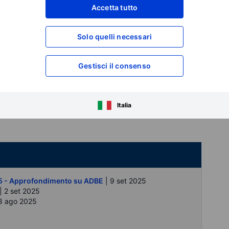
Accetta tutto
Solo quelli necessari
Gestisci il consenso
 dell'Open Interest per la scadenza del 19 settembre
denso cluster a 6.600C © SaxoTraderGO / Pro
Italia
25 - Approfondimento su ADBE
| 9 set 2025
| 2 set 2025
8 ago 2025