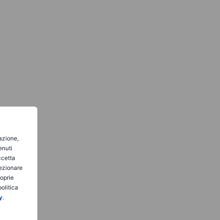
gazione,
enuti
ccetta
lezionare
roprie
olitica
y
.