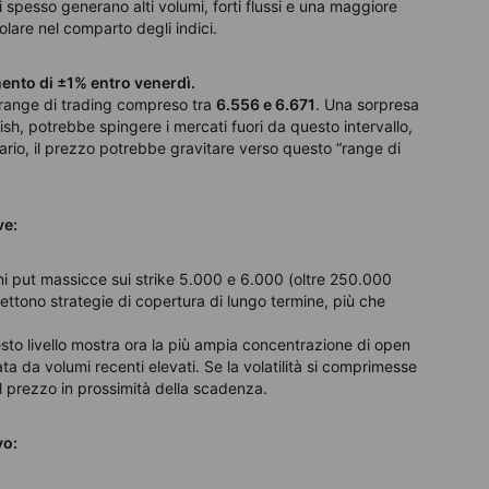
i spesso generano alti volumi, forti flussi e una maggiore
colare nel comparto degli indici.
ento di ±1% entro venerdì.
n range di trading compreso tra
6.556 e 6.671
. Una sorpresa
sh, potrebbe spingere i mercati fuori da questo intervallo,
trario, il prezzo potrebbe gravitare verso questo “range di
ve:
ni put massicce sui strike 5.000 e 6.000 (oltre 250.000
ettono strategie di copertura di lungo termine, più che
to livello mostra ora la più ampia concentrazione di open
a da volumi recenti elevati. Se la volatilità si comprimesse
il prezzo in prossimità della scadenza.
vo: