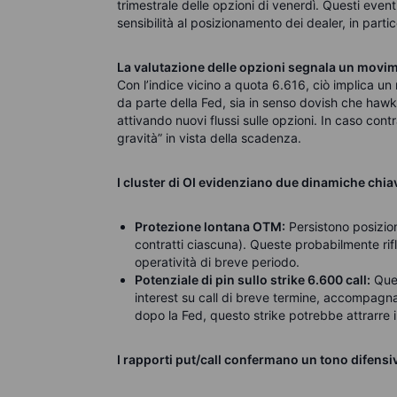
trimestrale delle opzioni di venerdì. Questi event
sensibilità al posizionamento dei dealer, in parti
La valutazione delle opzioni segnala un movim
Con l’indice vicino a quota 6.616, ciò implica u
da parte della Fed, sia in senso dovish che hawki
attivando nuovi flussi sulle opzioni. In caso con
gravità” in vista della scadenza.
I cluster di OI evidenziano due dinamiche chia
Protezione lontana OTM:
Persistono posizio
contratti ciascuna). Queste probabilmente rifl
operatività di breve periodo.
Potenziale di pin sullo strike 6.600 call:
Ques
interest su call di breve termine, accompagnat
dopo la Fed, questo strike potrebbe attrarre 
I rapporti put/call confermano un tono difensi