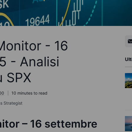
onitor - 16
 - Analisi
Ult
u SPX
:00
10 minutes to read
s Strategist
itor – 16 settembre