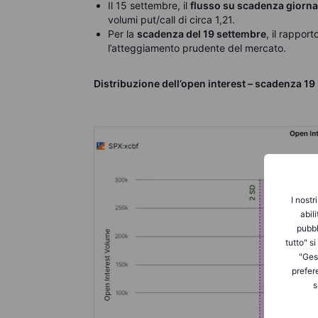
Il 15 settembre, il
flusso su scadenza giornal
volumi put/call di circa 1,21.
Per la
scadenza del 19 settembre
, il rapport
l’atteggiamento prudente del mercato.
Distribuzione dell’open interest – scadenza 1
I nostr
abil
pubbl
tutto" s
"Gest
prefer
s