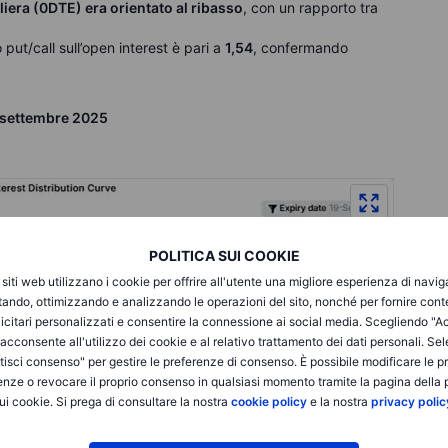
iera (0DTE) era orientato al ribasso
, con un rapporto tra
o put/call sull’open interest è pari a
1,54
, confermando
9 settembre 2025
POLITICA SUI COOKIE
i siti web utilizzano i cookie per offrire all'utente una migliore esperienza di navi
itando, ottimizzando e analizzando le operazioni del sito, nonché per fornire cont
icitari personalizzati e consentire la connessione ai social media. Scegliendo "A
i acconsente all'utilizzo dei cookie e al relativo trattamento dei dati personali. Se
isci consenso" per gestire le preferenze di consenso. È possibile modificare le p
enze o revocare il proprio consenso in qualsiasi momento tramite la pagina della p
ui cookie. Si prega di consultare la nostra
cookie policy
e la nostra
privacy polic