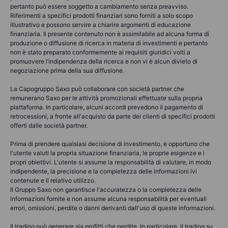
pertanto può essere soggetto a cambiamento senza preavviso.
Riferimenti a specifici prodotti finanziari sono forniti a solo scopo
illustrativo e possono servire a chiarire argomenti di educazione
finanziaria. Il presente contenuto non è assimilabile ad alcuna forma di
produzione o diffusione di ricerca in materia di investimenti e pertanto
non è stato preparato conformemente ai requisiti giuridici volti a
promuovere l’indipendenza della ricerca e non vi è alcun divieto di
negoziazione prima della sua diffusione.
La Capogruppo Saxo può collaborare con società partner che
remunerano Saxo per le attività promozionali effettuate sulla propria
piattaforma. In particolare, alcuni accordi prevedono il pagamento di
retrocessioni, a fronte all'acquisto da parte dei clienti di specifici prodotti
offerti dalle società partner.
Prima di prendere qualsiasi decisione di investimento, è opportuno che
l'utente valuti la propria situazione finanziaria, le proprie esigenze e i
propri obiettivi. L'utente si assume la responsabilità di valutare, in modo
indipendente, la precisione e la completezza delle informazioni ivi
contenute e il relativo utilizzo.
Il Gruppo Saxo non garantisce l'accuratezza o la completezza delle
informazioni fornite e non assume alcuna responsabilità per eventuali
errori, omissioni, perdite o danni derivanti dall'uso di queste informazioni.
Il trading può generare sia profitti che perdite. In particolare, il trading su