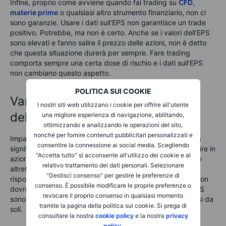
Infine, proprio come avviene quando fai trading su
CFD
,
materie prime
o qualsiasi altro strumento finanziario, non ci
sono garanzie. Usare i dati sull’EPS non garantisce un trade
positivo. Potrebbe, ma non è certo. Anche se i valori dell’EPS
sono elevati e fanno salire il prezzo delle azioni, non è detto
che questa situazione durerà per sempre. Fare trading
comporta sempre una certa dose di rischio e i dati sull’EPS
non cambiano questo aspetto.
POLITICA SUI COOKIE
Vantaggi e svantaggi dell’analisi
I nostri siti web utilizzano i cookie per offrire all'utente
dell’utile per azione
una migliore esperienza di navigazione, abilitando,
ottimizzando e analizzando le operazioni del sito,
nonché per fornire contenuti pubblicitari personalizzati e
Imparare a calcolare l’utile per azione (EPS) e sapere cosa
consentire la connessione ai social media. Scegliendo
significa è molto utile. In effetti, se hai intenzione di investire in
"Accetta tutto" si acconsente all'utilizzo dei cookie e al
azioni, queste competenze sono davvero importanti. Ma è
relativo trattamento dei dati personali. Selezionare
altrettanto cruciale capire che questi calcoli non sono la
"Gestisci consenso" per gestire le preferenze di
risposta definitiva. Non possono dirti tutto sull’azienda e non
consenso. È possibile modificare le proprie preferenze o
dovrebbero essere utilizzati isolatamente. Sì, i valori di EPS
revocare il proprio consenso in qualsiasi momento
sono fondamentali, ma presentano anche dei limiti se presi da
tramite la pagina della politica sui cookie. Si prega di
soli.
consultare la nostra
cookie policy
e la nostra
privacy
policy
.