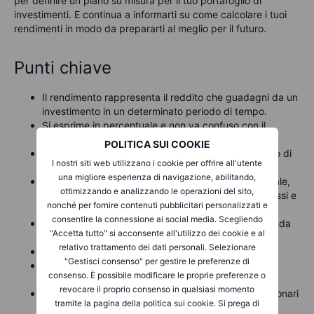
per definire un piano su misura per il tuo portafoglio di
investimenti. E continua a informarti su come calcolare i tuoi
rendimenti in modo da prepararti al meglio per il futuro.
Punti chiave
Il rendimento rappresenta il reddito che guadagni da un
investimento in un determinato periodo di tempo.
Si esprime in percentuale e non va confuso con il
ritorno.
POLITICA SUI COOKIE
Il ritorno misura i guadagni o le perdite in un periodo di
I nostri siti web utilizzano i cookie per offrire all'utente
tempo, espressi in valore monetario.
una migliore esperienza di navigazione, abilitando,
Il ritorno considera anche i guadagni in conto capitale,
ottimizzando e analizzando le operazioni del sito,
mentre il rendimento si concentra soltanto su interessi e
nonché per fornire contenuti pubblicitari personalizzati e
dividendi.
consentire la connessione ai social media. Scegliendo
Un rendimento può essere certo o previsto, a seconda
"Accetta tutto" si acconsente all'utilizzo dei cookie e al
della valutazione del tuo investimento.
relativo trattamento dei dati personali. Selezionare
Le valutazioni possono essere fisse o variabili.
"Gestisci consenso" per gestire le preferenze di
Esistono diverse tipologie di rendimento per azioni,
consenso. È possibile modificare le proprie preferenze o
obbligazioni e immobili in affitto.
revocare il proprio consenso in qualsiasi momento
Due tra i rendimenti più comuni per investimenti azionari
tramite la pagina della politica sui cookie. Si prega di
sono lo yield on cost e il current yield.