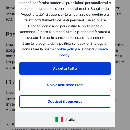
nonché per fornire contenuti pubblicitari personalizzati e
Imposta un bonifico ricorrente, anche di piccole somme, per
consentire la connessione ai social media. Scegliendo
assicurarti di investire con regolarità.
Un Piano di Accumulo –
"Accetta tutto" si acconsente all'utilizzo dei cookie e al
PAC è un buon modo per incominciare ad investire.
relativo trattamento dei dati personali. Selezionare
"Gestisci consenso" per gestire le preferenze di
consenso. È possibile modificare le proprie preferenze o
Passo 3: crea il tuo portafoglio
revocare il proprio consenso in qualsiasi momento
tramite la pagina della politica sui cookie. Si prega di
Una volta finanziato il conto, arriva la parte più entusiasmante:
consultare la nostra
cookie policy
e la nostra
privacy
scegliere i tuoi investimenti. Tuttavia, investire non significa
policy
.
semplicemente selezionare titoli a caso o seguire le tendenze.
Un portafoglio ben strutturato richiede pianificazione attenta e
diversificazione.
Accetta tutto
L’importanza della diversificazione
Solo quelli necessari
Diversificare significa semplicemente distribuire i tuoi
investimenti su varie tipologie di asset per ridurre il rischio.
Gestisci il consenso
Invece di puntare tutto su un’unica azione, un portafoglio
diversificato potrebbe includere:
Italia
Azioni.
Quote di partecipazione in singole società, che