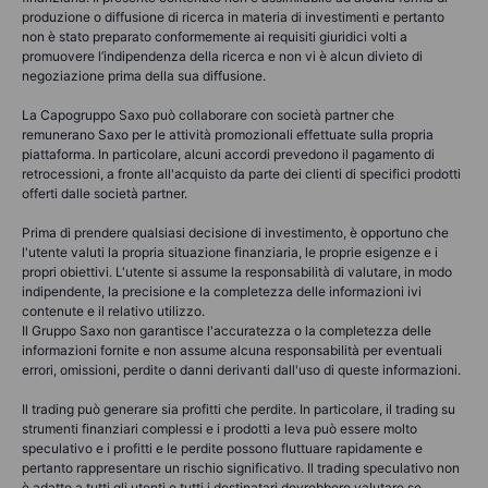
produzione o diffusione di ricerca in materia di investimenti e pertanto
non è stato preparato conformemente ai requisiti giuridici volti a
promuovere l’indipendenza della ricerca e non vi è alcun divieto di
negoziazione prima della sua diffusione.
La Capogruppo Saxo può collaborare con società partner che
remunerano Saxo per le attività promozionali effettuate sulla propria
piattaforma. In particolare, alcuni accordi prevedono il pagamento di
retrocessioni, a fronte all'acquisto da parte dei clienti di specifici prodotti
offerti dalle società partner.
Prima di prendere qualsiasi decisione di investimento, è opportuno che
l'utente valuti la propria situazione finanziaria, le proprie esigenze e i
propri obiettivi. L'utente si assume la responsabilità di valutare, in modo
indipendente, la precisione e la completezza delle informazioni ivi
contenute e il relativo utilizzo.
Il Gruppo Saxo non garantisce l'accuratezza o la completezza delle
informazioni fornite e non assume alcuna responsabilità per eventuali
errori, omissioni, perdite o danni derivanti dall'uso di queste informazioni.
Il trading può generare sia profitti che perdite. In particolare, il trading su
strumenti finanziari complessi e i prodotti a leva può essere molto
speculativo e i profitti e le perdite possono fluttuare rapidamente e
pertanto rappresentare un rischio significativo. Il trading speculativo non
è adatto a tutti gli utenti e tutti i destinatari dovrebbero valutare se