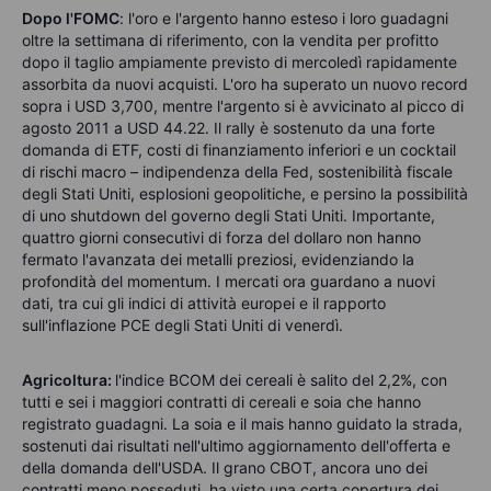
Dopo l'FOMC
: l'oro e l'argento hanno esteso i loro guadagni
oltre la settimana di riferimento, con la vendita per profitto
dopo il taglio ampiamente previsto di mercoledì rapidamente
assorbita da nuovi acquisti. L'oro ha superato un nuovo record
sopra i USD 3,700, mentre l'argento si è avvicinato al picco di
agosto 2011 a USD 44.22. Il rally è sostenuto da una forte
domanda di ETF, costi di finanziamento inferiori e un cocktail
di rischi macro – indipendenza della Fed, sostenibilità fiscale
degli Stati Uniti, esplosioni geopolitiche, e persino la possibilità
di uno shutdown del governo degli Stati Uniti. Importante,
quattro giorni consecutivi di forza del dollaro non hanno
fermato l'avanzata dei metalli preziosi, evidenziando la
profondità del momentum. I mercati ora guardano a nuovi
dati, tra cui gli indici di attività europei e il rapporto
sull'inflazione PCE degli Stati Uniti di venerdì.
Agricoltura:
l'indice BCOM dei cereali è salito del 2,2%, con
tutti e sei i maggiori contratti di cereali e soia che hanno
registrato guadagni. La soia e il mais hanno guidato la strada,
sostenuti dai risultati nell'ultimo aggiornamento dell'offerta e
della domanda dell'USDA. Il grano CBOT, ancora uno dei
contratti meno posseduti, ha visto una certa copertura dei