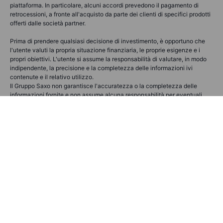
piattaforma. In particolare, alcuni accordi prevedono il pagamento di
retrocessioni, a fronte all'acquisto da parte dei clienti di specifici prodotti
offerti dalle società partner.
Prima di prendere qualsiasi decisione di investimento, è opportuno che
l'utente valuti la propria situazione finanziaria, le proprie esigenze e i
propri obiettivi. L'utente si assume la responsabilità di valutare, in modo
indipendente, la precisione e la completezza delle informazioni ivi
contenute e il relativo utilizzo.
Il Gruppo Saxo non garantisce l'accuratezza o la completezza delle
informazioni fornite e non assume alcuna responsabilità per eventuali
errori, omissioni, perdite o danni derivanti dall'uso di queste informazioni.
Il trading può generare sia profitti che perdite. In particolare, il trading su
strumenti finanziari complessi e i prodotti a leva può essere molto
speculativo e i profitti e le perdite possono fluttuare rapidamente e
pertanto rappresentare un rischio significativo. Il trading speculativo non
è adatto a tutti gli utenti e tutti i destinatari dovrebbero valutare se
possiedono tutte le informazioni per comprendere il funzionamento di tali
prodotti e i relativi rischi, al fine di assumere consapevoli decisioni di
investimento. Eventuali informazioni riportate che si riferiscano a
rendimenti non devono essere interpretate come indicazioni di
rendimenti futuri o di garanzia di conservazione del capitale investito ma
come indicazioni di rendimenti realizzati in passato. La performance
passata non è un indicatore affidabile della performance futura. Alcune