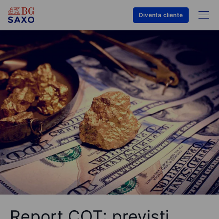
Diventa cliente
Report COT: previsti