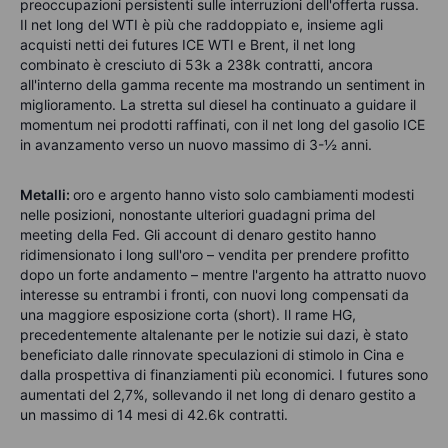
preoccupazioni persistenti sulle interruzioni dell'offerta russa.
Il net long del WTI è più che raddoppiato e, insieme agli
acquisti netti dei futures ICE WTI e Brent, il net long
combinato è cresciuto di 53k a 238k contratti, ancora
all'interno della gamma recente ma mostrando un sentiment in
miglioramento. La stretta sul diesel ha continuato a guidare il
momentum nei prodotti raffinati, con il net long del gasolio ICE
in avanzamento verso un nuovo massimo di 3-½ anni.
Metalli:
oro e argento hanno visto solo cambiamenti modesti
nelle posizioni, nonostante ulteriori guadagni prima del
meeting della Fed. Gli account di denaro gestito hanno
ridimensionato i long sull'oro – vendita per prendere profitto
dopo un forte andamento – mentre l'argento ha attratto nuovo
interesse su entrambi i fronti, con nuovi long compensati da
una maggiore esposizione corta (short). Il rame HG,
precedentemente altalenante per le notizie sui dazi, è stato
beneficiato dalle rinnovate speculazioni di stimolo in Cina e
dalla prospettiva di finanziamenti più economici. I futures sono
aumentati del 2,7%, sollevando il net long di denaro gestito a
un massimo di 14 mesi di 42.6k contratti.