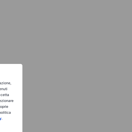
gazione,
enuti
ccetta
lezionare
roprie
olitica
y
.