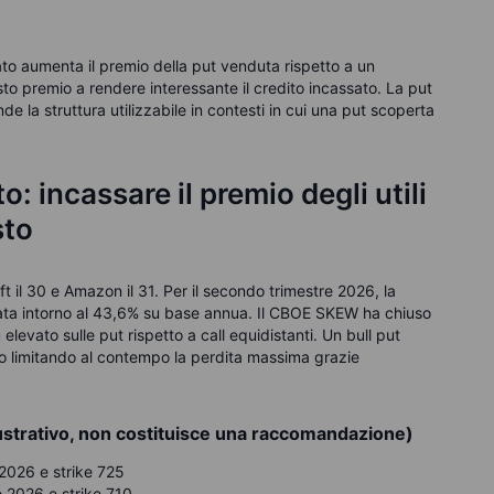
ato aumenta il premio della put venduta rispetto a un
esto premio a rendere interessante il credito incassato. La put
e la struttura utilizzabile in contesti in cui una put scoperta
o: incassare il premio degli utili
sto
t il 30 e Amazon il 31. Per il secondo trimestre 2026, la
timata intorno al 43,6% su base annua. Il CBOE SKEW ha chiuso
levato sulle put rispetto a call equidistanti. Un bull put
o limitando al contempo la perdita massima grazie
ustrativo, non costituisce una raccomandazione)
2026 e strike 725
 2026 e strike 710