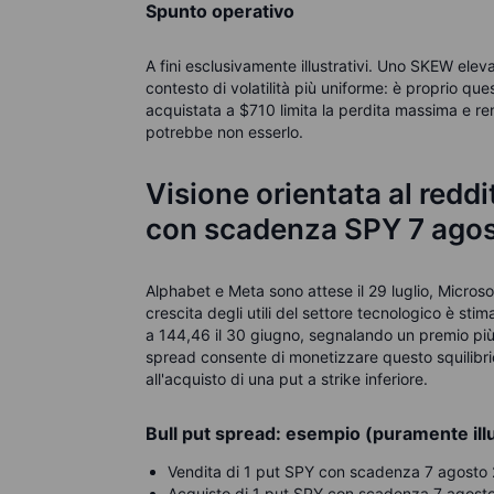
Spunto operativo
A fini esclusivamente illustrativi. Uno SKEW elev
contesto di volatilità più uniforme: è proprio qu
acquistata a $710 limita la perdita massima e rend
potrebbe non esserlo.
Visione orientata al reddit
con scadenza SPY 7 ago
Alphabet e Meta sono attese il 29 luglio, Microsof
crescita degli utili del settore tecnologico è s
a 144,46 il 30 giugno, segnalando un premio più e
spread consente di monetizzare questo squilibri
all'acquisto di una put a strike inferiore.
Bull put spread: esempio (puramente ill
Vendita di 1 put SPY con scadenza 7 agosto 
Acquisto di 1 put SPY con scadenza 7 agosto