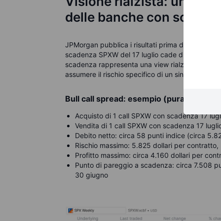
Visione rialzista:
una lett
delle banche con scaden
JPMorgan pubblica i risultati prima dell'apertura
scadenza SPXW del 17 luglio cade due sedute dop
scadenza rappresenta una view rialzista su come 
assumere il rischio specifico di un singolo titolo.
Bull call spread: esempio (puramente il
Acquisto di 1 call SPXW con scadenza 17 lugl
Vendita di 1 call SPXW con scadenza 17 lugli
Debito netto: circa 58 punti indice (circa 5.8
Rischio massimo: 5.825 dollari per contratto, 
Profitto massimo: circa 4.160 dollari per cont
Punto di pareggio a scadenza: circa 7.508 punti
30 giugno