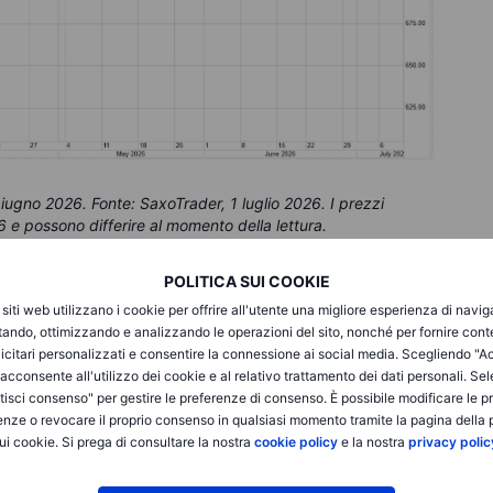
giugno 2026. Fonte: SaxoTrader, 1 luglio 2026. I prezzi
6 e possono differire al momento della lettura.
POLITICA SUI COOKIE
ticolo sono forniti esclusivamente a scopo illustrativo e
i siti web utilizzano i cookie per offrire all'utente una migliore esperienza di navi
oni di strumenti o strategie o come sollecitazioni
itando, ottimizzando e analizzando le operazioni del sito, nonché per fornire cont
i a dare forma al vostro processo di pensiero e non devono
icitari personalizzati e consentire la connessione ai social media. Scegliendo "A
 considerazione. Ogni investitore o trader deve condurre la
i acconsente all'utilizzo dei cookie e al relativo trattamento dei dati personali. Se
pria situazione finanziaria, la propria tolleranza al rischio e i
isci consenso" per gestire le preferenze di consenso. È possibile modificare le p
e qualsiasi decisione. Ricordati che investire nel mercato
enze o revocare il proprio consenso in qualsiasi momento tramite la pagina della p
decisioni informate.
ui cookie. Si prega di consultare la nostra
cookie policy
e la nostra
privacy polic