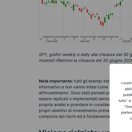
SPY, grafici weekly e daily alla chiusura del 30 
mostrati riflettono la chiusura del 30 giugno 202
Nota importante:
tutti gli esempi indicati nell’ar
I nostr
informativo e non vanno intesi come raccomandazi
abil
all'investimento. Sono stati pensati per aiutarv
pubbl
essere replicati o implementati senza un'attenta
tutto" s
propria analisi e prendere in considerazione la pro
"Gest
propri obiettivi di investimento prima di prender
prefer
comporta dei rischi ed è fondamentale prendere 
s