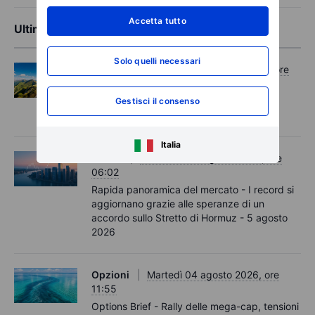
Accetta tutto
Ultime analisi di mercato
Solo quelli necessari
Opzioni
Mercoledì 05 agosto 2026, ore
11:30
Options Brief - I record si estendono,
Gestisci il consenso
aumentano le coperture – 5 agosto 2026
Italia
Macro
Mercoledì 05 agosto 2026, ore
06:02
Rapida panoramica del mercato - I record si
aggiornano grazie alle speranze di un
accordo sullo Stretto di Hormuz - 5 agosto
2026
Opzioni
Martedì 04 agosto 2026, ore
11:55
Options Brief - Rally delle mega-cap, tensioni