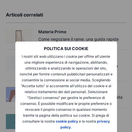
Articoli correlati
Materie Prime
Come negoziare il rame: una guida rapida
POLITICA SUI COOKIE
I nostri siti web utilizzano i cookie per offrire all'utente
Materie Prime
una migliore esperienza di navigazione, abilitando,
Come fare trading sull’argento: una guida
ottimizzando e analizzando le operazioni del sito,
rapida
nonché per fornire contenuti pubblicitari personalizzati e
consentire la connessione ai social media. Scegliendo
"Accetta tutto" si acconsente all'utilizzo dei cookie e al
Materie Prime
relativo trattamento dei dati personali. Selezionare
Come fare trading sull’oro: una guida rapida
"Gestisci consenso" per gestire le preferenze di
consenso. È possibile modificare le proprie preferenze o
revocare il proprio consenso in qualsiasi momento
tramite la pagina della politica sui cookie. Si prega di
Materie Prime
consultare la nostra
cookie policy
e la nostra
privacy
Come fare trading sul grano
policy
.